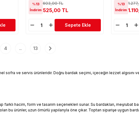
603,00 TL
1.277
%13
%13
525,00 TL
1.11
İndirim
İndirim
kle
Sepete Ekle
4
..
13
mel sofra ve servis ürünleridir. Doğru bardak seçimi, içeceğin lezzet algısını
rklı hacim, form ve tasarım seçenekleri sunar. Su bardakları, meşrubat bardakl
olan bu ürünler, uzun ömürlü yapılarıyla öne çıkar. Toptan siparişe uygun b