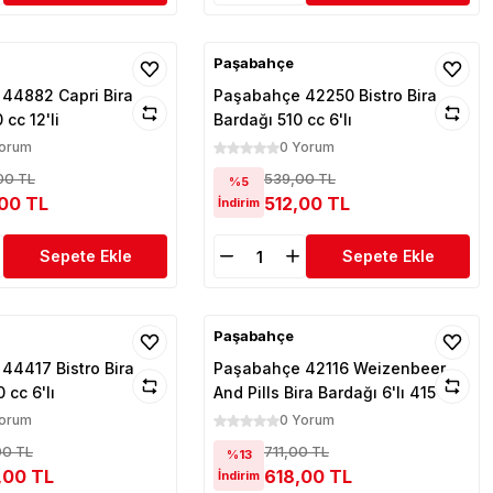
Paşabahçe
44882 Capri Bira
Paşabahçe 42250 Bistro Bira
cc 12'li
Bardağı 510 cc 6'lı
Yorum
0 Yorum
00 TL
539,00 TL
%5
,00 TL
512,00 TL
İndirim
Sepete Ekle
Sepete Ekle
Paşabahçe
44417 Bistro Bira
Paşabahçe 42116 Weizenbeer
 cc 6'lı
And Pills Bira Bardağı 6'lı 415 cc
Yorum
0 Yorum
00 TL
711,00 TL
%13
,00 TL
618,00 TL
İndirim