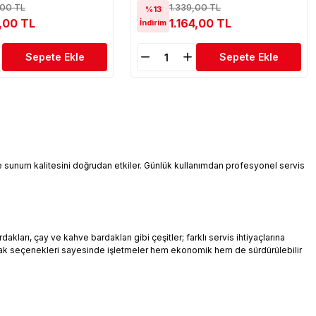
,00 TL
1.339,00 TL
%13
0,00 TL
1.164,00 TL
İndirim
Sepete Ekle
Sepete Ekle
 ve sunum kalitesini doğrudan etkiler. Günlük kullanımdan profesyonel servis
arı, çay ve kahve bardakları gibi çeşitler; farklı servis ihtiyaçlarına
ardak seçenekleri sayesinde işletmeler hem ekonomik hem de sürdürülebilir