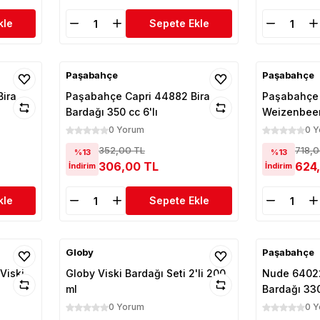
kle
Sepete Ekle
Paşabahçe
Paşabahçe
Bira
Paşabahçe Capri 44882 Bira
Paşabahçe
Bardağı 350 cc 6'lı
Weizenbeer&
520 c
0 Yorum
0 
352,00 TL
718,0
%13
%13
306,00 TL
624
İndirim
İndirim
kle
Sepete Ekle
Globy
Paşabahçe
Viski
Globy Viski Bardağı Seti 2'li 200
Nude 64022
ml
Bardağı 330
0 Yorum
0 