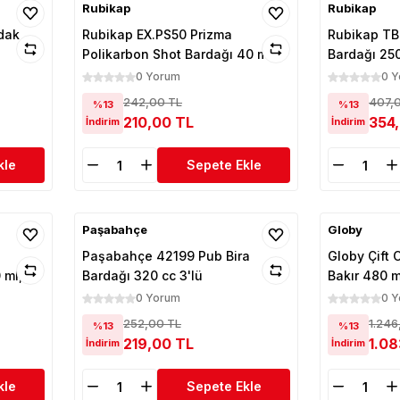
Rubikap
Rubikap
dak
Rubikap EX.PS50 Prizma
Rubikap TB
Polikarbon Shot Bardağı 40 ml
Bardağı 250
6'lı
0 Yorum
0 
242,00 TL
407,
%13
%13
210,00 TL
354
İndirim
İndirim
kle
Sepete Ekle
Paşabahçe
Globy
Paşabahçe 42199 Pub Bira
Globy Çift C
 ml,
Bardağı 320 cc 3'lü
Bakır 480 m
0 Yorum
0 
252,00 TL
1.246
%13
%13
219,00 TL
1.08
İndirim
İndirim
kle
Sepete Ekle