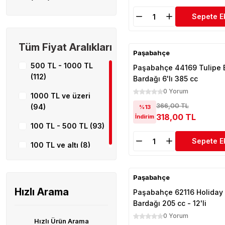
Sepete E
Tüm Fiyat Aralıkları
Paşabahçe
500 TL - 1000 TL
Paşabahçe 44169 Tulipe 
(112)
Bardağı 6'lı 385 cc
0 Yorum
1000 TL ve üzeri
366,00 TL
(94)
%13
318,00 TL
İndirim
100 TL - 500 TL (93)
Sepete E
100 TL ve altı (8)
Paşabahçe
Hızlı Arama
Paşabahçe 62116 Holiday 
Bardağı 205 cc - 12'li
0 Yorum
Hızlı Ürün Arama