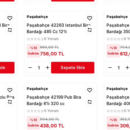
Paşabahçe
Paşabahçe
 Bira
Paşabahçe 42263 Istanbul Bira
Paşabahçe 
Bardağı 485 Cc 12’li
Bardağı 350 
0 Yorum
0 
869,00 TL
704,
%13
%13
756,00 TL
612
İndirim
İndirim
kle
Sepete Ekle
Paşabahçe
Paşabahçe
lu Bira
Paşabahçe 42199 Pub Bira
Paşabahçe 
Bardağı 6'lı 320 cc
Bardağı 400
0 Yorum
0 
504,00 TL
352,
%13
%13
438,00 TL
306
İndirim
İndirim