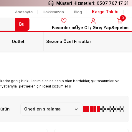
Müşteri Hizmetleri:
0507 767 17 31
Kargo Takibi
Anasayfa
Hakkımızda
Blog
0
Bul
Favorilerim
Üye Ol / Giriş Yap
Sepetim
Outlet
Sezona Özel Fırsatlar
adar geniş bir kullanım alanına sahip olan bardaklar; şık tasarımları ve
fiyatlarıyla işletmeler için ideal çözümler s
 ürün