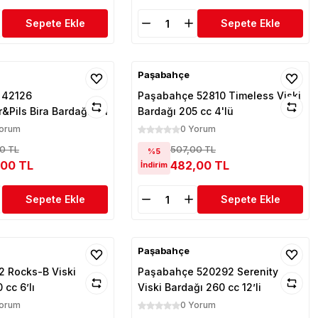
Sepete Ekle
Sepete Ekle
Paşabahçe
 42126
Paşabahçe 52810 Timeless Viski
Pils Bira Bardağı 6'lı
Bardağı 205 cc 4'lü
Yorum
0 Yorum
0 TL
507,00 TL
%5
,00 TL
482,00 TL
İndirim
Sepete Ekle
Sepete Ekle
Paşabahçe
 Rocks-B Viski
Paşabahçe 520292 Serenity
 cc 6’lı
Viski Bardağı 260 cc 12’li
Yorum
0 Yorum