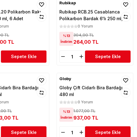
Rubikap
.20 Polikarbon Rakı
Rubikap RCB.25 Casablanca
 ml, 6 Adet
Polikarbon Bardak 6'lı 250 ml,
Şeffaf
Yorum
0 Yorum
00 TL
304,00 TL
%13
,00 TL
264,00 TL
İndirim
Sepete Ekle
Sepete Ekle
Globy
idarlı Bira Bardağı
Globy Çift Cidarlı Bira Bardağı
l
480 ml
Yorum
0 Yorum
,00 TL
1.077,00 TL
%13
3,00 TL
937,00 TL
İndirim
Sepete Ekle
Sepete Ekle