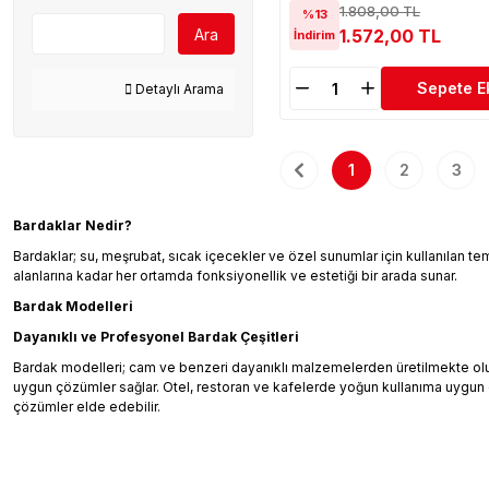
1.808,00 TL
%13
Ara
1.572,00 TL
İndirim
Sepete E
Detaylı Arama
1
2
3
Bardaklar Nedir?
Bardaklar; su, meşrubat, sıcak içecekler ve özel sunumlar için kullanılan te
alanlarına kadar her ortamda fonksiyonellik ve estetiği bir arada sunar.
Bardak Modelleri
Dayanıklı ve Profesyonel Bardak Çeşitleri
Bardak modelleri; cam ve benzeri dayanıklı malzemelerden üretilmekte olup fa
uygun çözümler sağlar. Otel, restoran ve kafelerde yoğun kullanıma uygun 
çözümler elde edebilir.