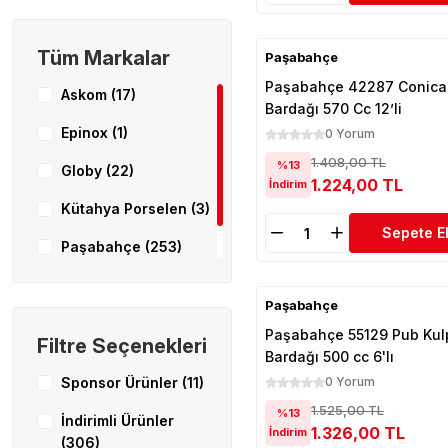
Tüm Markalar
Paşabahçe
Paşabahçe 42287 Conical
Askom (17)
Bardağı 570 Cc 12’li
Epinox (1)
0 Yorum
1.408,00 TL
%13
Globy (22)
1.224,00 TL
İndirim
Kütahya Porselen (3)
Sepete E
Paşabahçe (253)
Rubikap (11)
Paşabahçe
Paşabahçe 55129 Pub Kulp
Filtre Seçenekleri
Bardağı 500 cc 6'lı
Sponsor Ürünler (11)
0 Yorum
1.525,00 TL
%13
İndirimli Ürünler
1.326,00 TL
İndirim
(306)