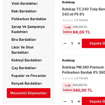
Rubikap
Viski Bardakları
Rubikap TC.240 Tulip Bar
Rakı Bardakları
240 ml PS 6'lı
Polikarbon Bardaklar
0 Yorum
Şarap Ve Şampanya
126,00 TL
%48
Kadehleri
66,00 TL
İndirim
Bira Bardakları
Sepete E
Likör Ve Shot
Bardakları
Kokteyl Bardakları
Rubikap
Rubikap PM.360 Premium
Çay Bardakları
Polikarbon Bardak 6'lı 360
Kupalar ve Fincanlar
Amber
0 Yorum
Konyak Bardakları
621,00 TL
%13
540,00 TL
İndirim
Masaüstü Ekipmanları
Sepete E