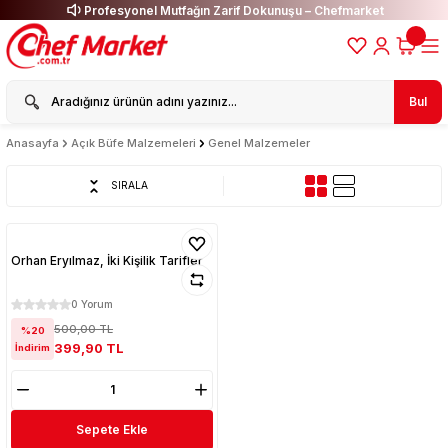
Profesyonel Mutfağın Zarif Dokunuşu – Chefmarket
Bul
Anasayfa
Açık Büfe Malzemeleri
Genel Malzemeler
SIRALA
Orhan Eryılmaz, İki Kişilik Tarifler
0 Yorum
500,00 TL
%20
399,90 TL
İndirim
Sepete Ekle