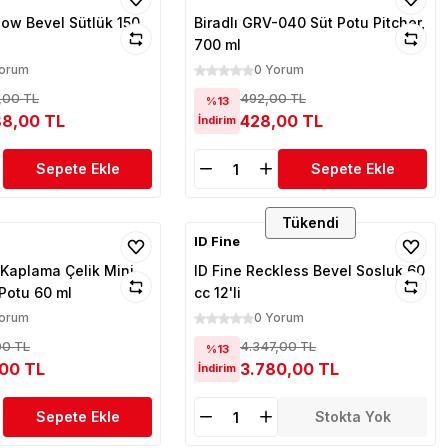
low Bevel Sütlük 150
Biradlı GRV-040 Süt Potu Pitcher,
700 ml
Yorum
0 Yorum
,00 TL
492,00 TL
%13
88,00 TL
428,00 TL
İndirim
Sepete Ekle
Sepete Ekle
Tükendi
ID Fine
 Kaplama Çelik Mini
ID Fine Reckless Bevel Sosluk 60
 Potu 60 ml
cc 12'li
Yorum
0 Yorum
00 TL
4.347,00 TL
%13
,00 TL
3.780,00 TL
İndirim
Sepete Ekle
Stokta Yok