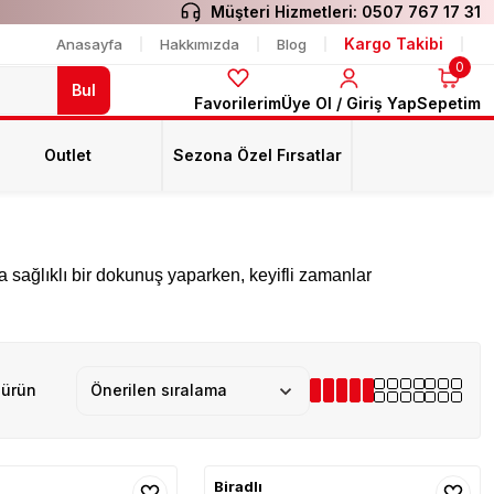
Müşteri Hizmetleri:
0507 767 17 31
Kargo Takibi
Anasayfa
Hakkımızda
Blog
0
Bul
Favorilerim
Üye Ol / Giriş Yap
Sepetim
Outlet
Sezona Özel Fırsatlar
za sağlıklı bir dokunuş yaparken, keyifli zamanlar
 ürün
Biradlı