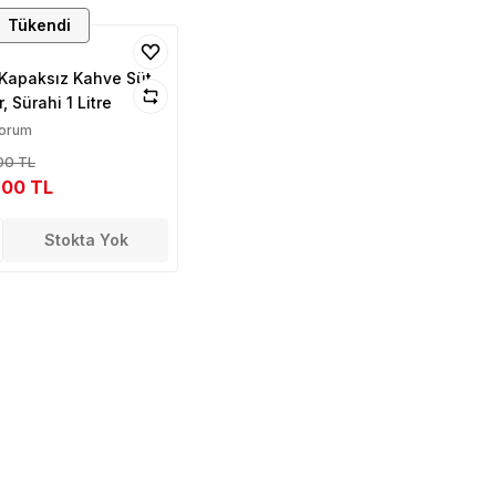
Tükendi
 Kapaksız Kahve Süt
, Sürahi 1 Litre
Yorum
00 TL
,00 TL
Stokta Yok