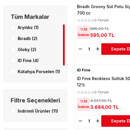
Biradlı Groovy Süt Potu Si
700 cc
Tüm Markalar
0 Yorum
Aryıldız (1)
685,00 TL
%13
595,00 TL
İndirim
Biradlı (2)
Sepete E
Globy (2)
ID Fine (4)
ID Fine
Kütahya Porselen (1)
ID Fine Reckless Sütlük 50
Zicco (1)
12'li
0 Yorum
Filtre Seçenekleri
4.237,00 TL
%13
3.684,00 TL
İndirim
İndirimli Ürünler (11)
Sepete E