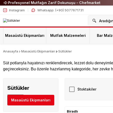
Profesyonel Mutfağın Zarif Dokunuşu – Chefmarket
Instagram
Whatsapp: (+90) 5077671731
Masaüstü Ekipmanları
Mutfak Malzemeleri
Bar Malz
Anasayfa
Masaüstü Ekipmanları
Sütlükler
Süt potlarıyla hayatınızı renklendirecek, lezzet dolu deneyimle
geçireceksiniz. Bu özenle hazırlanmış kategoride, her zevke hi
Sütlükler
Stoktakiler
Masaüstü Ekipmanları
Biradlı