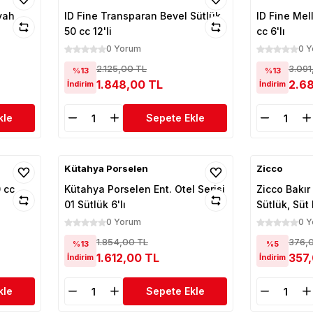
yah
ID Fine Transparan Bevel Sütlük
ID Fine Mel
50 cc 12'li
cc 6'lı
0 Yorum
0 
2.125,00 TL
3.091
%13
%13
1.848,00 TL
2.6
İndirim
İndirim
kle
Sepete Ekle
Kütahya Porselen
Zicco
 cc
Kütahya Porselen Ent. Otel Serisi
Zicco Bakır
01 Sütlük 6'lı
Sütlük, Süt
0 Yorum
0 
1.854,00 TL
376,
%13
%5
1.612,00 TL
357
İndirim
İndirim
kle
Sepete Ekle