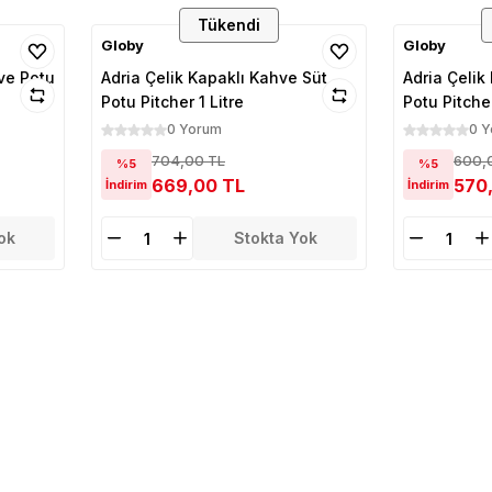
Tükendi
Globy
Globy
hve Potu
Adria Çelik Kapaklı Kahve Süt
Adria Çelik
Potu Pitcher 1 Litre
Potu Pitcher
0 Yorum
0 
704,00 TL
600,
%5
%5
669,00 TL
570
İndirim
İndirim
ok
Stokta Yok