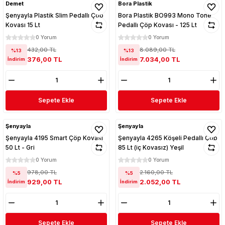
Demet
Bora Plastik
Şenyayla Plastik Slim Pedallı Çöp
Bora Plastik BO993 Mono Tone
Kovası 15 Lt
Pedallı Çöp Kovası - 125 Lt
0 Yorum
0 Yorum
432,00 TL
8.089,00 TL
%13
%13
376,00 TL
7.034,00 TL
İndirim
İndirim
Sepete Ekle
Sepete Ekle
Şenyayla
Şenyayla
Şenyayla 4195 Smart Çöp Kovası
Şenyayla 4265 Köşeli Pedallı Çöp
50 Lt - Gri
85 Lt (iç Kovasız) Yeşil
0 Yorum
0 Yorum
978,00 TL
2.160,00 TL
%5
%5
929,00 TL
2.052,00 TL
İndirim
İndirim
Sepete Ekle
Sepete Ekle