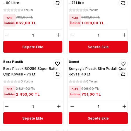
– 60 Litre
– 71 Litre
0 Yorum
0 Yorum
762,00 TL
1.182,00 TL
%13
%13
662,00 TL
1.028,00 TL
İndirim
İndirim
Sepete Ekle
Sepete Ekle
Bora Plastik
Demet
Bora Plastik BO256 Süper Battal
Şenyayla Plastik Slim Pedallı Çöp
Çöp Kovası - 73 Lt
Kovası 40 Lt
0 Yorum
0 Yorum
2.821,00 TL
909,00 TL
%13
%13
2.453,00 TL
791,00 TL
İndirim
İndirim
Sepete Ekle
Sepete Ekle