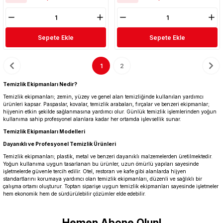
Sepete Ekle
Sepete Ekle
1
2
Temizlik Ekipmanları Nedir?
Temizlik ekipmanları; zemin, yüzey ve genel alan temizliğinde kullanılan yardımcı
ürünleri kapsar. Paspaslar, kovalar, temizlik arabaları, fırçalar ve benzeri ekipmanlar;
hijyenin etkin şekilde sağlanmasına yardımcı olur. Günlük temizlik işlemlerinden yoğun
kullanıma sahip profesyonel alanlara kadar her ortamda işlevsellik sunar.
Temizlik Ekipmanları Modelleri
Dayanıklı ve Profesyonel Temizlik Ürünleri
Temizlik ekipmanları; plastik, metal ve benzeri dayanıklı malzemelerden üretilmektedir.
Yoğun kullanıma uygun tasarlanan bu ürünler, uzun ömürlü yapıları sayesinde
işletmelerde güvenle tercih edilir. Otel, restoran ve kafe gibi alanlarda hijyen
standartlarını korumaya yardımcı olan temizlik ekipmanları, düzenli ve sağlıklı bir
çalışma ortamı oluşturur. Toptan siparişe uygun temizlik ekipmanları sayesinde işletmeler
hem ekonomik hem de sürdürülebilir çözümler elde edebilir.
Hemen Abone Olun!