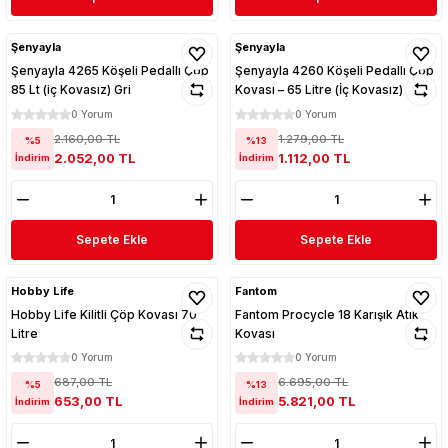
Şenyayla
Şenyayla
Şenyayla 4265 Köşeli Pedallı Çöp
Şenyayla 4260 Köşeli Pedallı Çöp
85 Lt (iç Kovasız) Gri
Kovası – 65 Litre (İç Kovasız) | Gri
0 Yorum
0 Yorum
2.160,00 TL
1.279,00 TL
%5
%13
2.052,00 TL
1.112,00 TL
İndirim
İndirim
Sepete Ekle
Sepete Ekle
Hobby Life
Fantom
Hobby Life Kilitli Çöp Kovası 70
Fantom Procycle 18 Karışık Atık
Litre
Kovası
0 Yorum
0 Yorum
687,00 TL
6.695,00 TL
%5
%13
653,00 TL
5.821,00 TL
İndirim
İndirim