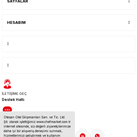
SAYFALAR
HESABIM
İLETİŞİME GEÇ
Destek Hattı
Otesan Otel Ekipmanları San. ve Tic. Ltd.
BİZE ULAŞIN
Şti. olarak işlettiğimiz www.chefmarket.com.tr
İletişim Bilgileri
internet sitesinde, siz değerli ziyaretçilerimize
daha iyi bir alışveriş deneyimi sunmak,
hizmetlerimizi geliştirmek ve kullanım