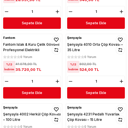
Sepete Ekle
Sepete Ekle
Fantom
Şenyayla
Fantom Islak & Kuru Çelik Gövdeli
Şenyayla 4010 Orta Çöp Kovası –
Profesyonel Elektrikli
35 Litre
0 Yorum
0 Yorum
41.078,00 TL
602,00 TL
%13
%13
35.720,00 TL
524,00 TL
İndirim
İndirim
Sepete Ekle
Sepete Ekle
Şenyayla
Şenyayla
Şenyayla 4002 Herkül Çöp Kovası
Şenyayla 4231 Pedallı Yuvarlak
– 100 Litre
Çöp Kovası – 15 Litre
0 Yorum
0 Yorum