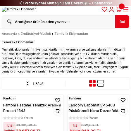
Profesyonel Mutfağın Zarif Dokunuşu – Chefmarket
Bul
Anasayfa
Endüstriyel Mutfak
Temizlik Ekipmanları
Temizlik Ekipmanları
Temizlik ekipmanları, hijyen standartlarının korunması ve çalışma alanlarının düzenli
tutulması için vazgeçilmez ürün grupları arasında yer alır. Ev kullanımından otel,
restoran, kafe, ofis ve endüstriyel alanlara kadar geniş bir kullanım alanına sahip olan
temizlik ekipmanları; dayanıklı yapıları ve pratik kullanımlarıyla temizlik süreçlerini
kolaylaştırır. Chefmarket.com.tr’de yer alan temizlik ekipmanları, farklı ihtiyaçlara uygun
geniş ürün çeşitliliği ve avantajlı fiyatlarıyla işletmeler için ideal çözümler sunar.
SIRALA
Fantom
Fantom
Fantom Hastane Temizlik Arabası
Laboory Labomat SP 540B
Procart 1343
Püskürtmeli Nano Dezenfektan
Makinesi
0 Yorum
0 Yorum
33.301,00 TL
989,00 TL
%13
%5
28.957,00 TL
940,00 TL
İndirim
İndirim