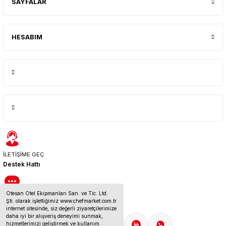
SAYFALAR
HESABIM
İLETİŞİME GEÇ
Destek Hattı
Otesan Otel Ekipmanları San. ve Tic. Ltd.
BİZE ULAŞIN
Şti. olarak işlettiğimiz www.chefmarket.com.tr
İletişim Bilgileri
internet sitesinde, siz değerli ziyaretçilerimize
daha iyi bir alışveriş deneyimi sunmak,
hizmetlerimizi geliştirmek ve kullanım