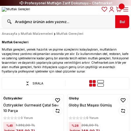
Profesyonel Mutfağın Zarif Dokunuşu – Chefmarket
Bul
Anasayfa
Mutfak Malzemeleri
Mutfak Gereçleri
Mutfak Gereçleri
Mutfak gereçleri, yemek hazırlık ve pişirme süreçlerini kolaylaştıran, mutfakların
vazgeçilmez yardımcı ekipmanları arasında yer alır. Ev kullanımından otel, restoran, kafe
ve catering işletmelerine kadar geniş bir alanda tercih edilen mutfak gereçleri; fonksiyonel
tasarımları ve dayanıklı yapılarıyla çalışma verimliliğini artırır. Chefmarket.com.tr’de yer
alan mutfak gereçleri, farklı ihtiyaçlara uygun geniş ürün çeşitliliği ve avantajlı
fiyatlarıyla profesyonel işletmeler için ideal çözümler sunar.
SIRALA
Öztiryakiler
Globy
Öztiryakiler Gurmeaid Çatal Seti
Globy Buz Maşası Gümüş
10 Parça
0 Yorum
0 Yorum
1.392,00 TL
206,00 TL
%45
%28
765,00 TL
149,00 TL
İndirim
İndirim