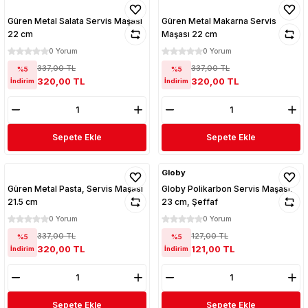
Güren Metal Salata Servis Maşası
Güren Metal Makarna Servis
22 cm
Maşası 22 cm
0 Yorum
0 Yorum
337,00 TL
337,00 TL
%5
%5
320,00 TL
320,00 TL
İndirim
İndirim
Sepete Ekle
Sepete Ekle
Globy
Güren Metal Pasta, Servis Maşası
Globy Polikarbon Servis Maşası,
21.5 cm
23 cm, Şeffaf
0 Yorum
0 Yorum
337,00 TL
127,00 TL
%5
%5
320,00 TL
121,00 TL
İndirim
İndirim
Sepete Ekle
Sepete Ekle