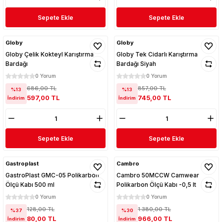
Sepete Ekle
Sepete Ekle
Globy
Globy
Globy Çelik Kokteyl Karıştırma
Globy Tek Cidarlı Karıştırma
Bardağı
Bardağı Siyah
0 Yorum
0 Yorum
686,00 TL
857,00 TL
%13
%13
597,00 TL
745,00 TL
İndirim
İndirim
Sepete Ekle
Sepete Ekle
Gastroplast
Cambro
GastroPlast GMC-05 Polikarbon
Cambro 50MCCW Camwear
Ölçü Kabı 500 ml
Polikarbon Ölçü Kabı -0,5 lt
0 Yorum
0 Yorum
128,00 TL
1.380,00 TL
%37
%30
80,00 TL
966,00 TL
İndirim
İndirim