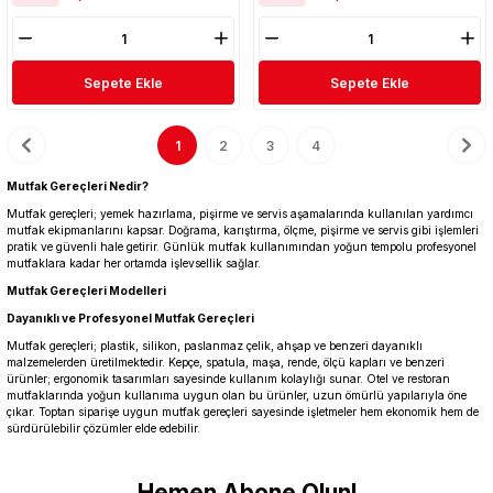
Sepete Ekle
Sepete Ekle
1
2
3
4
Mutfak Gereçleri Nedir?
Mutfak gereçleri; yemek hazırlama, pişirme ve servis aşamalarında kullanılan yardımcı
mutfak ekipmanlarını kapsar. Doğrama, karıştırma, ölçme, pişirme ve servis gibi işlemleri
pratik ve güvenli hale getirir. Günlük mutfak kullanımından yoğun tempolu profesyonel
mutfaklara kadar her ortamda işlevsellik sağlar.
Mutfak Gereçleri Modelleri
Dayanıklı ve Profesyonel Mutfak Gereçleri
Mutfak gereçleri; plastik, silikon, paslanmaz çelik, ahşap ve benzeri dayanıklı
malzemelerden üretilmektedir. Kepçe, spatula, maşa, rende, ölçü kapları ve benzeri
ürünler; ergonomik tasarımları sayesinde kullanım kolaylığı sunar. Otel ve restoran
mutfaklarında yoğun kullanıma uygun olan bu ürünler, uzun ömürlü yapılarıyla öne
çıkar. Toptan siparişe uygun mutfak gereçleri sayesinde işletmeler hem ekonomik hem de
sürdürülebilir çözümler elde edebilir.
Hemen Abone Olun!