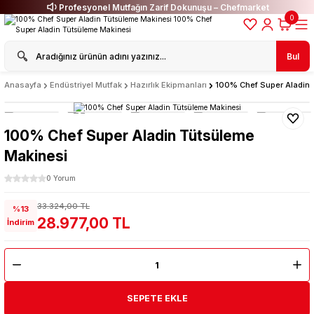
Profesyonel Mutfağın Zarif Dokunuşu – Chefmarket
0
Bul
Anasayfa
Endüstriyel Mutfak
Hazırlık Ekipmanları
100% Chef Super Aladin 
100% Chef Super Aladin Tütsüleme
Makinesi
0 Yorum
33.324,00 TL
%13
28.977,00 TL
İndirim
SEPETE EKLE