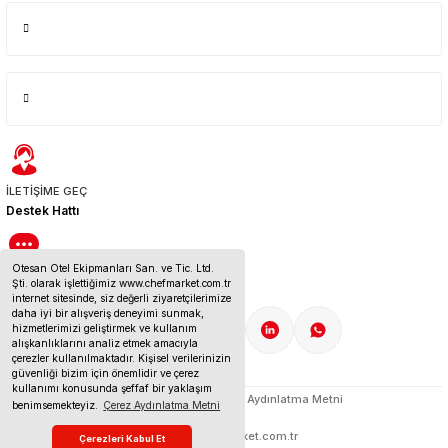
İLETİŞİME GEÇ
Destek Hattı
Otesan Otel Ekipmanları San. ve Tic. Ltd.
BİZE ULAŞIN
Şti. olarak işlettiğimiz www.chefmarket.com.tr
İletişim Bilgileri
internet sitesinde, siz değerli ziyaretçilerimize
daha iyi bir alışveriş deneyimi sunmak,
hizmetlerimizi geliştirmek ve kullanım
alışkanlıklarını analiz etmek amacıyla
çerezler kullanılmaktadır. Kişisel verilerinizin
güvenliği bizim için önemlidir ve çerez
kullanımı konusunda şeffaf bir yaklaşım
Çerez Politikası
KVKK Aydınlatma Metni
benimsemekteyiz.
Çerez Aydınlatma Metni
© 2025 chefmarket.com.tr
Çerezleri Kabul Et