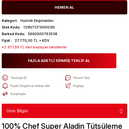
HEMEN AL
Kategori
Hazırlık Ekipmanları
Stok Kodu
131INTCF100003N
Barkod Kodu
5690000763538
Fiyat
27.770,00 TL + KDV
*2.971,59 TL den başlayan taksitlerle!
FAZLA ADETLİ SİPARİŞ TEKLİF AL
Tavsiye Et
Yorum Yaz
Fiyatı Düşünce Haber Ver
Paylaş
Karşılaştır
Ürün Bilgisi
100% Chef Super Aladin Tütsüleme