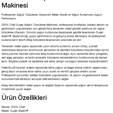
Makinesi
Profesyonel Soğuk Tütsüleme, Dayanıklı Metal Gövde ve Yoğun Kullanıma Uygun
Performans
100% Chef Super Aladin Tütsüleme Makinesi, profesyonel mutfaklar, kokteyl barları ve
gastronomi uygulamaları için geliştirilmiş tamamen metal gövdeli premium bir soğuk
tütsüleme cihazıdır. Günlük yoğun kullanıma dayanacak şekilde tasarlanan Super
Aladin®, dayanıklılığı, güçlü performansı ve gelişmiş aroma teknolojisi ile profesyonel
kullanıcıların tercih ettiği tütsüleme ekipmanları arasında yer alır.
Tamamen metal yapısı sayesinde uzun ömürlü kullanım sunan cihaz, yüksek
sıcaklıklara dayanıklı alüminyum pervanesi ile standart tütsüleme cihazlarından ayrılır.
Geniş yanma haznesi yalnızca talaş kullanımına değil, aynı zamanda odun yongaları,
sert ağaç parçaları ve farklı aromatik tütsüleme malzemelerinin kullanımına da olanak
tanır. Böylece yiyecek ve içeceklere çok daha zengin ve özgün aromalar kazandırılabilir.
Patentli çift hazneli sistemi sayesinde daha yoğun ve doğal aroma üretimi sağlanırken,
geniş odun ve aroma tankı daha uzun süreli ve verimli çalışma imkânı sunar.
Profesyonel sunumlar, kokteyl tütsüleme uygulamaları, et, peynir ve gastronomik tabak
sunumlarında etkileyici sonuçlar elde edilmesini sağlar.
Kolay temizlenebilir metal yapısı ve sağlam tasarımı sayesinde yoğun servis temposuna
mükemmel uyum sağlar.
Ürün Özellikleri
Marka: 100% Chef
Model: Super Aladin®