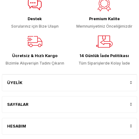
Ürün fiyatı diğer sitelerden daha pahalı.
Bu ürüne benzer farklı alternatifler olmalı.
Destek
Premium Kalite
Sorularınız için Bize Ulaşın
Memnuniyetiniz Önceliğimizdir
Gönder
Ücretsiz & Hızlı Kargo
14 Günlük İade Politikası
Bizimle Alışverişin Tadını Çıkarın
Tüm Siparişlerde Kolay İade
ÜYELİK
SAYFALAR
HESABIM