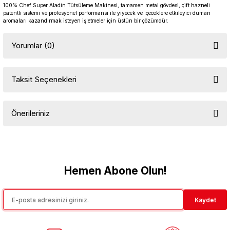
100% Chef Super Aladin Tütsüleme Makinesi, tamamen metal gövdesi, çift hazneli
patentli sistemi ve profesyonel performansı ile yiyecek ve içeceklere etkileyici duman
aromaları kazandırmak isteyen işletmeler için üstün bir çözümdür.
Yorumlar (0)
Taksit Seçenekleri
Bu ürüne ilk yorumu siz yapın!
Önerileriniz
Yorum Yaz
Bu ürünün fiyat bilgisi, resim, ürün açıklamalarında ve diğer
konularda yetersiz gördüğünüz noktaları öneri formunu kullanarak
tarafımıza iletebilirsiniz.
Görüş ve önerileriniz için teşekkür ederiz.
Hemen Abone Olun!
Ürün resmi kalitesiz, bozuk veya görüntülenemiyor.
Kaydet
Ürün açıklamasında eksik bilgiler bulunuyor.
Ürün bilgilerinde hatalar bulunuyor.