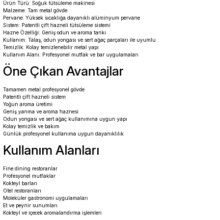
Ürün Türü: Soğuk tütsüleme makinesi
Malzeme: Tam metal gövde
Pervane: Yüksek sıcaklığa dayanıklı alüminyum pervane
Sistem: Patentli çift hazneli tütsüleme sistemi
Hazne Özelliği: Geniş odun ve aroma tankı
Kullanım: Talaş, odun yongası ve sert ağaç parçaları ile uyumlu
Temizlik: Kolay temizlenebilir metal yapı
Kullanım Alanı: Profesyonel mutfak ve bar uygulamaları
Öne Çıkan Avantajlar
Tamamen metal profesyonel gövde
Patentli çift hazneli sistem
Yoğun aroma üretimi
Geniş yanma ve aroma haznesi
Odun yongası ve sert ağaç kullanımına uygun yapı
Kolay temizlik ve bakım
Günlük profesyonel kullanıma uygun dayanıklılık
Kullanım Alanları
Fine dining restoranlar
Profesyonel mutfaklar
Kokteyl barları
Otel restoranları
Moleküler gastronomi uygulamaları
Et ve peynir sunumları
Kokteyl ve içecek aromalandırma işlemleri