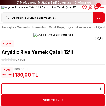
Profesyonel Mutfağın Zarif Dokunuşu – Chefmarket
Bul
Anasayfa
Masaüstü Ekipmanları
Çatal, Kaşık, Bıçak Takımları
Yemek Çatalı
Aryıldız
Aryıldız Riva Yemek Çatalı 12'li
0 Yorum
1.300,00 TL
%13
1.130,00 TL
İndirim
SEPETE EKLE