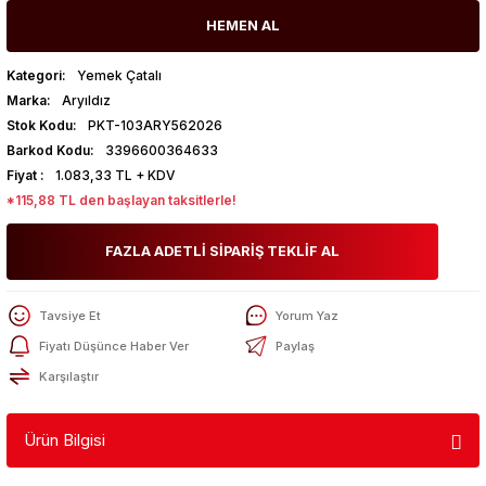
HEMEN AL
Kategori
Yemek Çatalı
Marka
Aryıldız
Stok Kodu
PKT-103ARY562026
Barkod Kodu
3396600364633
Fiyat
1.083,33 TL + KDV
*115,88 TL den başlayan taksitlerle!
FAZLA ADETLİ SİPARİŞ TEKLİF AL
Tavsiye Et
Yorum Yaz
Fiyatı Düşünce Haber Ver
Paylaş
Karşılaştır
Ürün Bilgisi