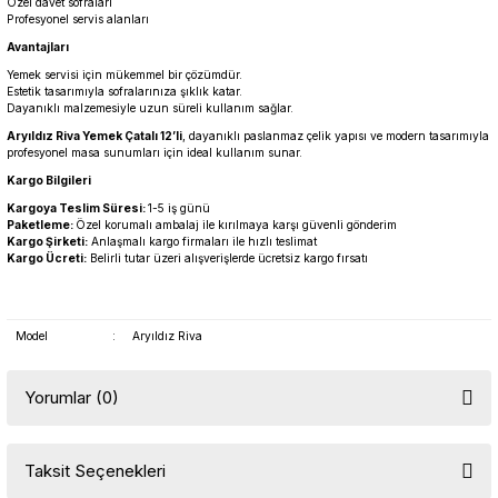
Özel davet sofraları
Profesyonel servis alanları
Avantajları
Yemek servisi için mükemmel bir çözümdür.
Estetik tasarımıyla sofralarınıza şıklık katar.
Dayanıklı malzemesiyle uzun süreli kullanım sağlar.
Aryıldız Riva Yemek Çatalı 12’li
, dayanıklı paslanmaz çelik yapısı ve modern tasarımıyla
profesyonel masa sunumları için ideal kullanım sunar.
Kargo Bilgileri
Kargoya Teslim Süresi:
1-5 iş günü
Paketleme:
Özel korumalı ambalaj ile kırılmaya karşı güvenli gönderim
Kargo Şirketi:
Anlaşmalı kargo firmaları ile hızlı teslimat
Kargo Ücreti:
Belirli tutar üzeri alışverişlerde ücretsiz kargo fırsatı
Model
:
Aryıldız Riva
Yorumlar (0)
Taksit Seçenekleri
Bu ürüne ilk yorumu siz yapın!