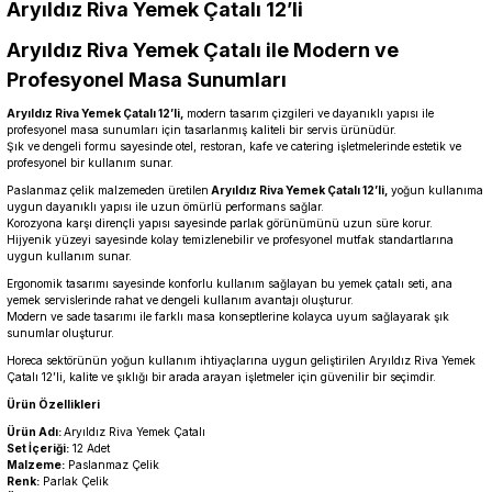
Aryıldız Riva Yemek Çatalı 12’li
Aryıldız Riva Yemek Çatalı ile Modern ve
Profesyonel Masa Sunumları
Aryıldız Riva Yemek Çatalı 12’li,
modern tasarım çizgileri ve dayanıklı yapısı ile
profesyonel masa sunumları için tasarlanmış kaliteli bir servis ürünüdür.
Şık ve dengeli formu sayesinde otel, restoran, kafe ve catering işletmelerinde estetik ve
profesyonel bir kullanım sunar.
Paslanmaz çelik malzemeden üretilen
Aryıldız Riva Yemek Çatalı 12’li,
yoğun kullanıma
uygun dayanıklı yapısı ile uzun ömürlü performans sağlar.
Korozyona karşı dirençli yapısı sayesinde parlak görünümünü uzun süre korur.
Hijyenik yüzeyi sayesinde kolay temizlenebilir ve profesyonel mutfak standartlarına
uygun kullanım sunar.
Ergonomik tasarımı sayesinde konforlu kullanım sağlayan bu yemek çatalı seti, ana
yemek servislerinde rahat ve dengeli kullanım avantajı oluşturur.
Modern ve sade tasarımı ile farklı masa konseptlerine kolayca uyum sağlayarak şık
sunumlar oluşturur.
Horeca sektörünün yoğun kullanım ihtiyaçlarına uygun geliştirilen Aryıldız Riva Yemek
Çatalı 12’li, kalite ve şıklığı bir arada arayan işletmeler için güvenilir bir seçimdir.
Ürün Özellikleri
Ürün Adı:
Aryıldız Riva Yemek Çatalı
Set İçeriği:
12 Adet
Malzeme:
Paslanmaz Çelik
Renk:
Parlak Çelik