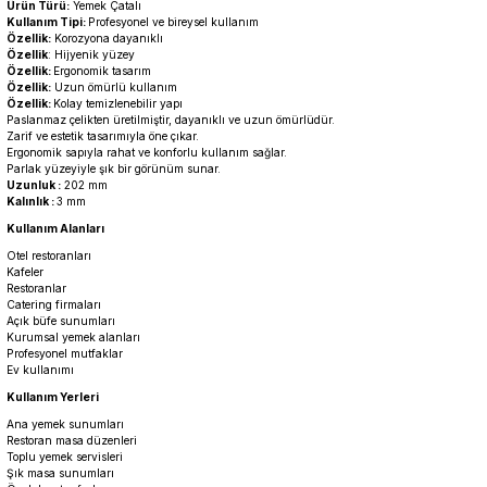
Ürün Türü:
Yemek Çatalı
Kullanım Tipi:
Profesyonel ve bireysel kullanım
Özellik:
Korozyona dayanıklı
Özellik
: Hijyenik yüzey
Özellik:
Ergonomik tasarım
Özellik:
Uzun ömürlü kullanım
Özellik:
Kolay temizlenebilir yapı
Paslanmaz çelikten üretilmiştir, dayanıklı ve uzun ömürlüdür.
Zarif ve estetik tasarımıyla öne çıkar.
Ergonomik sapıyla rahat ve konforlu kullanım sağlar.
Parlak yüzeyiyle şık bir görünüm sunar.
Uzunluk :
202 mm
Kalınlık :
3 mm
Kullanım Alanları
Otel restoranları
Kafeler
Restoranlar
Catering firmaları
Açık büfe sunumları
Kurumsal yemek alanları
Profesyonel mutfaklar
Ev kullanımı
Kullanım Yerleri
Ana yemek sunumları
Restoran masa düzenleri
Toplu yemek servisleri
Şık masa sunumları