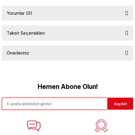
Yorumlar (0)
Taksit Seçenekleri
Bu ürüne ilk yorumu siz yapın!
Önerileriniz
Yorum Yaz
Bu ürünün fiyat bilgisi, resim, ürün açıklamalarında ve diğer
konularda yetersiz gördüğünüz noktaları öneri formunu kullanarak
tarafımıza iletebilirsiniz.
Görüş ve önerileriniz için teşekkür ederiz.
Hemen Abone Olun!
Ürün resmi kalitesiz, bozuk veya görüntülenemiyor.
Kaydet
Ürün açıklamasında eksik bilgiler bulunuyor.
Ürün bilgilerinde hatalar bulunuyor.
Ürün fiyatı diğer sitelerden daha pahalı.
Bu ürüne benzer farklı alternatifler olmalı.