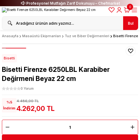
Profesyonel Mutfağın Zarif Dokunuşu – Chefmarket
0
Bul
Anasayfa
Masaüstü Ekipmanları
Tuz ve Biber Değirmenleri
Bisetti Firenz
Bisetti
Bisetti Firenze 6250LBL Karabiber
Değirmeni Beyaz 22 cm
0 Yorum
4.486,00 TL
%5
4.262,00 TL
İndirim