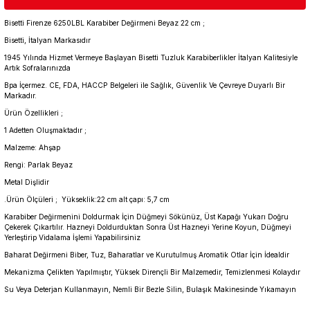
Bisetti Firenze 6250LBL Karabiber Değirmeni Beyaz 22 cm ;
Bisetti, İtalyan Markasıdır
1945 Yılında Hizmet Vermeye Başlayan Bisetti Tuzluk Karabiberlikler İtalyan Kalitesiyle
Artık Sofralarınızda
Bpa İçermez. CE, FDA, HACCP Belgeleri ile Sağlık, Güvenlik Ve Çevreye Duyarlı Bir
Markadır.
Ürün Özellikleri ;
1 Adetten Oluşmaktadır ;
Malzeme: Ahşap
Rengi: Parlak Beyaz
Metal Dişlidir
.Ürün Ölçüleri ; Yükseklik:22 cm alt çapı: 5,7 cm
Karabiber Değirmenini Doldurmak İçin Düğmeyi Sökünüz, Üst Kapağı Yukarı Doğru
Çekerek Çıkartılır. Hazneyi Doldurduktan Sonra Üst Hazneyi Yerine Koyun, Düğmeyi
Yerleştirip Vidalama İşlemi Yapabilirsiniz
Baharat Değirmeni Biber, Tuz, Baharatlar ve Kurutulmuş Aromatik Otlar İçin İdealdir
Mekanizma Çelikten Yapılmıştır, Yüksek Dirençli Bir Malzemedir, Temizlenmesi Kolaydır
Su Veya Deterjan Kullanmayın, Nemli Bir Bezle Silin, Bulaşık Makinesinde Yıkamayın