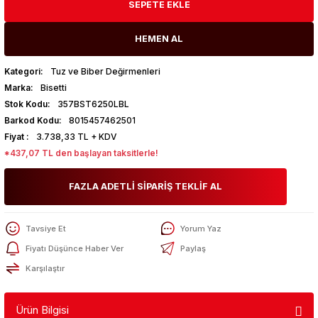
SEPETE EKLE
HEMEN AL
Kategori
Tuz ve Biber Değirmenleri
Marka
Bisetti
Stok Kodu
357BST6250LBL
Barkod Kodu
8015457462501
Fiyat
3.738,33 TL + KDV
*437,07 TL den başlayan taksitlerle!
FAZLA ADETLİ SİPARİŞ TEKLİF AL
Tavsiye Et
Yorum Yaz
Fiyatı Düşünce Haber Ver
Paylaş
Karşılaştır
Ürün Bilgisi