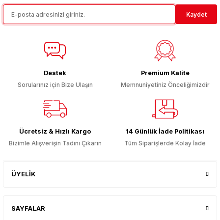
Ürün resmi kalitesiz, bozuk veya görüntülenemiyor.
Kaydet
Ürün açıklamasında eksik bilgiler bulunuyor.
Ürün bilgilerinde hatalar bulunuyor.
Ürün fiyatı diğer sitelerden daha pahalı.
Bu ürüne benzer farklı alternatifler olmalı.
Destek
Premium Kalite
Sorularınız için Bize Ulaşın
Memnuniyetiniz Önceliğimizdir
Gönder
Ücretsiz & Hızlı Kargo
14 Günlük İade Politikası
Bizimle Alışverişin Tadını Çıkarın
Tüm Siparişlerde Kolay İade
ÜYELİK
SAYFALAR