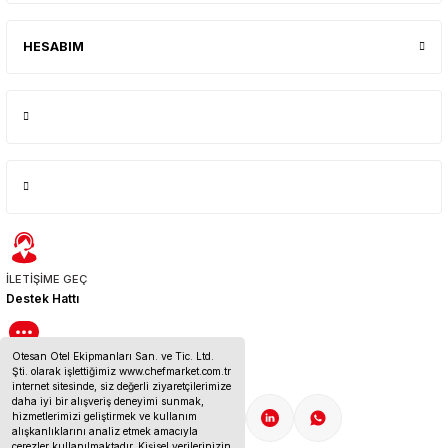
HESABIM
İLETİŞİME GEÇ
Destek Hattı
Otesan Otel Ekipmanları San. ve Tic. Ltd.
BİZE ULAŞIN
Şti. olarak işlettiğimiz www.chefmarket.com.tr
İletişim Bilgileri
internet sitesinde, siz değerli ziyaretçilerimize
daha iyi bir alışveriş deneyimi sunmak,
hizmetlerimizi geliştirmek ve kullanım
alışkanlıklarını analiz etmek amacıyla
çerezler kullanılmaktadır. Kişisel verilerinizin