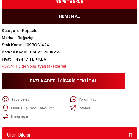
SEPETE EKLE
HEMEN AL
Kategori
Kepçeler
Marka
Boğaziçi
Stok Kodu
109BOG1424
Barkod Kodu
8682157530252
Fiyat
494,17 TL + KDV
*57,74 TL den başlayan taksitlerle!
FAZLA ADETLİ SİPARİŞ TEKLİF AL
Tavsiye Et
Yorum Yaz
Fiyatı Düşünce Haber Ver
Paylaş
Karşılaştır
Ürün Bilgisi