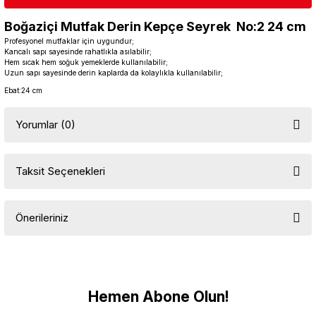
Boğaziçi Mutfak Derin Kepçe Seyrek No:2 24 cm
Profesyonel mutfaklar için uygundur;
Kancalı sapı sayesinde rahatlıkla asılabilir;
Hem sıcak hem soğuk yemeklerde kullanılabilir;
Uzun sapı sayesinde derin kaplarda da kolaylıkla kullanılabilir;
Ebat:24 cm
Yorumlar (0)
Taksit Seçenekleri
Bu ürüne ilk yorumu siz yapın!
Önerileriniz
Yorum Yaz
Bu ürünün fiyat bilgisi, resim, ürün açıklamalarında ve diğer
konularda yetersiz gördüğünüz noktaları öneri formunu kullanarak
tarafımıza iletebilirsiniz.
Görüş ve önerileriniz için teşekkür ederiz.
Hemen Abone Olun!