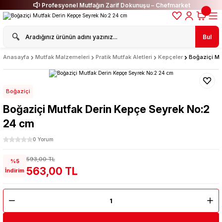
Profesyonel Mutfağın Zarif Dokunuşu – Chefmarket
Bul
Anasayfa
Mutfak Malzemeleri
Pratik Mutfak Aletleri
Kepçeler
Boğaziçi Mu
Boğaziçi
Boğaziçi Mutfak Derin Kepçe Seyrek No:2
24 cm
0 Yorum
593,00 TL
%5
563,00 TL
İndirim