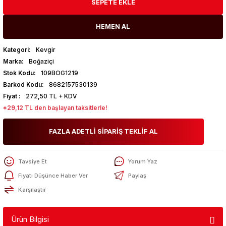
SEPETE EKLE
HEMEN AL
Kategori
Kevgir
Marka
Boğaziçi
Stok Kodu
109BOG1219
Barkod Kodu
8682157530139
Fiyat
272,50 TL + KDV
*29,12 TL den başlayan taksitlerle!
FAZLA ADETLİ SİPARİŞ TEKLİF AL
Tavsiye Et
Yorum Yaz
Fiyatı Düşünce Haber Ver
Paylaş
Karşılaştır
Ürün Bilgisi