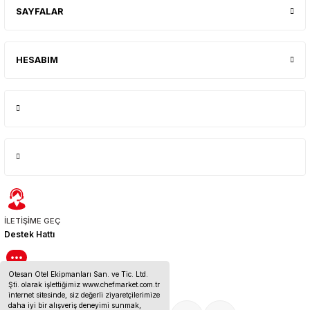
SAYFALAR
HESABIM
İLETİŞİME GEÇ
Destek Hattı
Otesan Otel Ekipmanları San. ve Tic. Ltd.
BİZE ULAŞIN
Şti. olarak işlettiğimiz www.chefmarket.com.tr
İletişim Bilgileri
internet sitesinde, siz değerli ziyaretçilerimize
daha iyi bir alışveriş deneyimi sunmak,