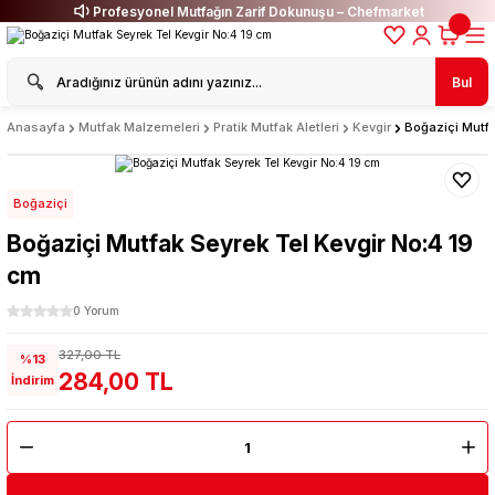
Profesyonel Mutfağın Zarif Dokunuşu – Chefmarket
Bul
Anasayfa
Mutfak Malzemeleri
Pratik Mutfak Aletleri
Kevgir
Boğaziçi Mutfa
Boğaziçi
Boğaziçi Mutfak Seyrek Tel Kevgir No:4 19
cm
0 Yorum
327,00 TL
%13
284,00 TL
İndirim