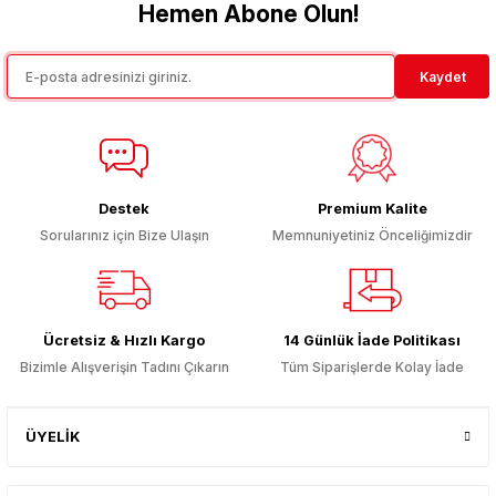
Görüş ve önerileriniz için teşekkür ederiz.
Hemen Abone Olun!
Ürün resmi kalitesiz, bozuk veya görüntülenemiyor.
Kaydet
Ürün açıklamasında eksik bilgiler bulunuyor.
Ürün bilgilerinde hatalar bulunuyor.
Ürün fiyatı diğer sitelerden daha pahalı.
Bu ürüne benzer farklı alternatifler olmalı.
Destek
Premium Kalite
Sorularınız için Bize Ulaşın
Memnuniyetiniz Önceliğimizdir
Gönder
Ücretsiz & Hızlı Kargo
14 Günlük İade Politikası
Bizimle Alışverişin Tadını Çıkarın
Tüm Siparişlerde Kolay İade
ÜYELİK