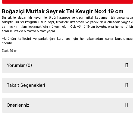
Boğaziçi Mutfak Seyrek Tel Kevgir No:4 19 cm
Bu sık tel dayanıklı kevgir tel örgü hazneye ve uzun nikel kaplamalı tek parça sapa
sahiptir. Bu tel kevgirin uzun sapı, fritözlere uzanmak ve yanık riski olmadan yağdaki
yanmış kırıntıları toplamak için mükemmeldir. Çok yönlü 19 cm boyutu, onu herhangi bir
ticari mutfakta olmazsa olmaz yapar.
*Ürünün kalitesini ve parlaklığını koruması için her yıkamadan sonra kurutulması
önerilir.
Ebat: 19 cm.
Yorumlar (0)
Taksit Seçenekleri
Bu ürüne ilk yorumu siz yapın!
Önerileriniz
Yorum Yaz
Bu ürünün fiyat bilgisi, resim, ürün açıklamalarında ve diğer
konularda yetersiz gördüğünüz noktaları öneri formunu kullanarak
tarafımıza iletebilirsiniz.