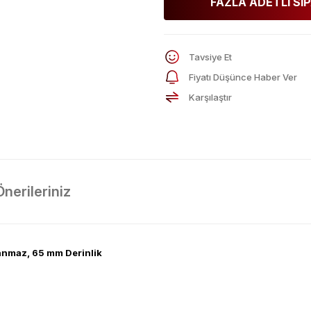
FAZLA ADETLİ SİP
Tavsiye Et
Fiyatı Düşünce Haber Ver
Karşılaştır
Önerileriniz
lanmaz, 65 mm Derinlik