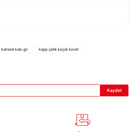
etebilirsiniz.
 baharat kabı gn
kapp çelik küçük küvet
Kaydet