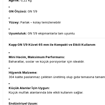
Ağırlık:
0,22 kg
GN Ölçüsü:
GN 1/9
Yüzey:
Parlak – kolay temizlenebilir
Uyumluluk:
GN 1/9 ekipmanlarla tam uyumlu
Kapp GN 1/9 Küvet 65 mm ile Kompakt ve Etkili Kullanım
Mini Hacim, Maksimum Performans:
Baharatlar, soslar ve küçük porsiyonlar için idealdir.
Hijyenik Malzeme:
304 kalite paslanmaz çelikten üretilmiş olup gıda temasına tama
Küçük Alanlar İçin Uygun:
Küçük mutfak alanlarında bile etkili kullanım sağlar.
Endüstriyel Uyum: