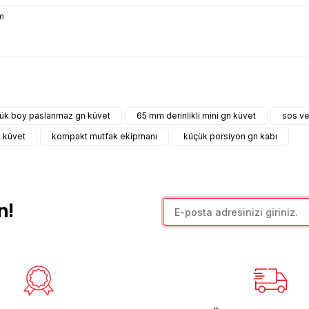
m
arda yetersiz gördüğünüz noktaları öneri formunu kullanarak tarafımıza il
Bu ürüne ilk yorumu siz yapın!
ük boy paslanmaz gn küvet
65 mm derinlikli mini gn küvet
sos ve
Yorum Yaz
k küvet
kompakt mutfak ekipmanı
küçük porsiyon gn kabı
n!
Gönder