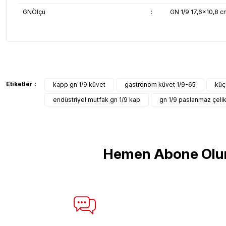
GNÖlçü
:
GN 1/9 17,6x10,8 c
Bu ürünün fiyat bilgisi, resim, ürün açıklamalarında ve diğer konul
Görüş ve önerileriniz için teşekkür ederiz.
Ürün resmi kalitesiz, bozuk veya görüntülenemiyor.
Etiketler :
kapp gn 1/9 küvet
gastronom küvet 1/9-65
küç
Ürün açıklamasında eksik bilgiler bulunuyor.
endüstriyel mutfak gn 1/9 kap
gn 1/9 paslanmaz çeli
Ürün bilgilerinde hatalar bulunuyor.
Ürün fiyatı diğer sitelerden daha pahalı.
Bu ürüne benzer farklı alternatifler olmalı.
Hemen Abone Olu