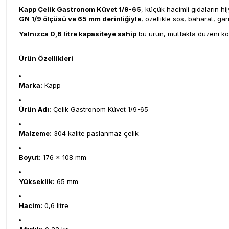
Kapp Çelik Gastronom Küvet 1/9-65
, küçük hacimli gıdaların h
GN 1/9 ölçüsü ve 65 mm derinliğiyle
, özellikle sos, baharat, gar
Yalnızca 0,6 litre kapasiteye sahip
bu ürün, mutfakta düzeni kor
Ürün Özellikleri
Marka:
Kapp
Ürün Adı:
Çelik Gastronom Küvet 1/9-65
Malzeme:
304 kalite paslanmaz çelik
Boyut:
176 × 108 mm
Yükseklik:
65 mm
Hacim:
0,6 litre