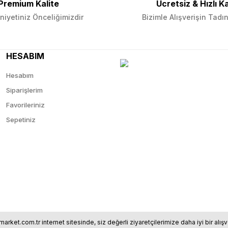
Premium Kalite
Ücretsiz & Hızlı K
iyetiniz Önceliğimizdir
Bizimle Alışverişin Tadın
HESABIM
Hesabım
Siparişlerim
Favorileriniz
Sepetiniz
market.com.tr internet sitesinde, siz değerli ziyaretçilerimize daha iyi bir al