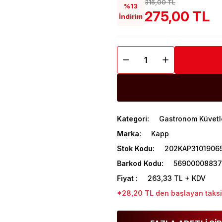
316,00 TL
%13
275,00 TL
İndirim
Kategori
Gastronom Küvetl
Marka
Kapp
Stok Kodu
202KAP3101906
Barkod Kodu
5690000883
Fiyat
263,33 TL + KDV
*28,20 TL den başlayan taksit