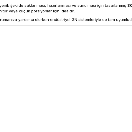
ijyenik şekilde saklanması, hazırlanması ve sunulması için tasarlanmış
30
nitür veya küçük porsiyonlar için idealdir.
umanıza yardımcı olurken endüstriyel GN sistemleriyle de tam uyumludur