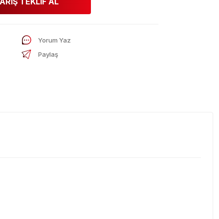
ARİŞ TEKLİF AL
Yorum Yaz
Paylaş