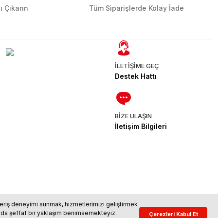
ı Çıkarın
Tüm Siparişlerde Kolay İade
İLETİŞİME GEÇ
Destek Hattı
BİZE ULAŞIN
İletişim Bilgileri
ışveriş deneyimi sunmak, hizmetlerimizi geliştirmek
usunda şeffaf bir yaklaşım benimsemekteyiz.
Çerez Politikası
KVKK Aydınlatma Metni
Çerezleri Kabul Et