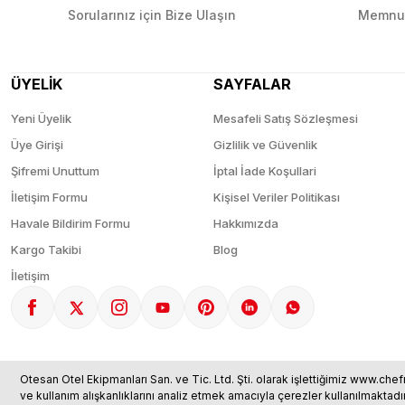
Sorularınız için Bize Ulaşın
Memnun
ÜYELİK
SAYFALAR
Yeni Üyelik
Mesafeli Satış Sözleşmesi
Üye Girişi
Gizlilik ve Güvenlik
Şifremi Unuttum
İptal İade Koşullari
İletişim Formu
Kişisel Veriler Politikası
Havale Bildirim Formu
Hakkımızda
Kargo Takibi
Blog
İletişim
Otesan Otel Ekipmanları San. ve Tic. Ltd. Şti. olarak işlettiğimiz www.chef
ve kullanım alışkanlıklarını analiz etmek amacıyla çerezler kullanılmaktadı
© 2025 chefmarket.com.tr