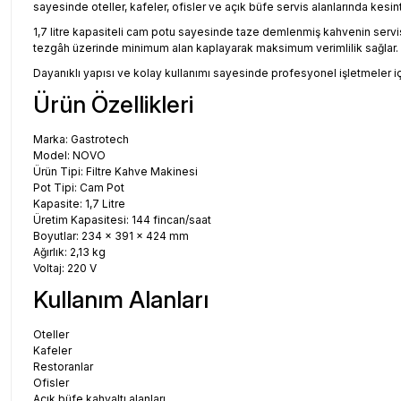
sayesinde oteller, kafeler, ofisler ve açık büfe servis alanlarında kesin
1,7 litre kapasiteli cam potu sayesinde taze demlenmiş kahvenin servis
tezgâh üzerinde minimum alan kaplayarak maksimum verimlilik sağlar.
Dayanıklı yapısı ve kolay kullanımı sayesinde profesyonel işletmeler için
Ürün Özellikleri
Marka: Gastrotech
Model: NOVO
Ürün Tipi: Filtre Kahve Makinesi
Pot Tipi: Cam Pot
Kapasite: 1,7 Litre
Üretim Kapasitesi: 144 fincan/saat
Boyutlar: 234 x 391 x 424 mm
Ağırlık: 2,13 kg
Voltaj: 220 V
Kullanım Alanları
Oteller
Kafeler
Restoranlar
Ofisler
Açık büfe kahvaltı alanları