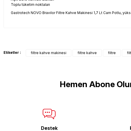
Toplu tüketim noktaları
Gastrotech NOVO Bravilor Filtre Kahve Makinesi 1,7 Lt Cam Potlu, yüks
Bu ürünün fiyat bilgisi, resim, ürün açıklamalarında ve diğer konul
Görüş ve önerileriniz için teşekkür ederiz.
Ürün resmi kalitesiz, bozuk veya görüntülenemiyor.
Etiketler :
filtre kahve makinesi
filtre kahve
filtre
fi
Ürün açıklamasında eksik bilgiler bulunuyor.
Ürün bilgilerinde hatalar bulunuyor.
Ürün fiyatı diğer sitelerden daha pahalı.
Bu ürüne benzer farklı alternatifler olmalı.
Hemen Abone Olu
Destek