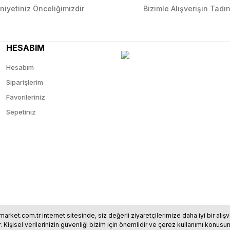
iyetiniz Önceliğimizdir
Bizimle Alışverişin Tadın
HESABIM
Hesabım
Siparişlerim
Favorileriniz
Sepetiniz
market.com.tr internet sitesinde, siz değerli ziyaretçilerimize daha iyi bir al
r. Kişisel verilerinizin güvenliği bizim için önemlidir ve çerez kullanımı kon