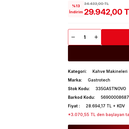
34.433,00 TL
%13
29.942,00 
İndirim
Kategori
Kahve Makineleri
Marka
Gastrotech
Stok Kodu
335GASTNOVO
Barkod Kodu
5690000868
Fiyat
28.694,17 TL + KDV
*3.070,55 TL den başlayan tak