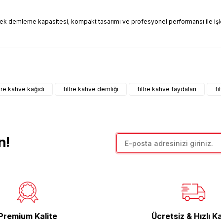
ek demleme kapasitesi, kompakt tasarımı ve profesyonel performansı ile işlet
arda yetersiz gördüğünüz noktaları öneri formunu kullanarak tarafımıza il
Bu ürüne ilk yorumu siz yapın!
ltre kahve kağıdı
filtre kahve demliği
filtre kahve faydaları
fi
Yorum Yaz
n!
Gönder
Premium Kalite
Ücretsiz & Hızlı K