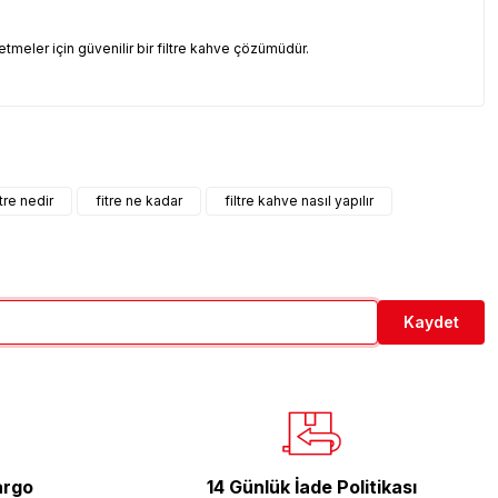
meler için güvenilir bir filtre kahve çözümüdür.
etebilirsiniz.
ltre nedir
fitre ne kadar
filtre kahve nasıl yapılır
Kaydet
argo
14 Günlük İade Politikası