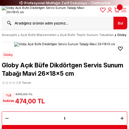
Profesyonel Mutfağın Zarif Dokunuşu – Chefmarket
Bul
Anasayfa
Açık Büfe Malzemeleri
Açık Büfe Teşhir Sunum Tabakları
Globy 
Globy
Globy Açık Büfe Dikdörtgen Servis Sunum
Tabağı Mavi 26x18x5 cm
0 Yorum
499,00 TL
%5
474,00 TL
İndirim