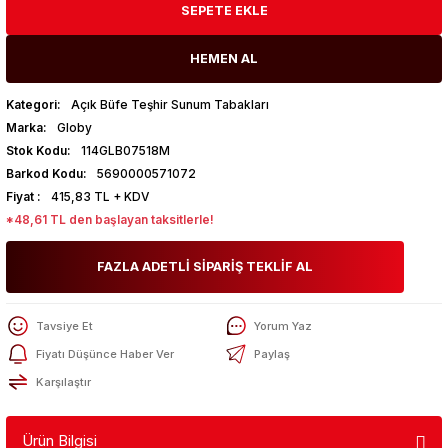
SEPETE EKLE
HEMEN AL
Kategori
Açık Büfe Teşhir Sunum Tabakları
Marka
Globy
Stok Kodu
114GLB07518M
Barkod Kodu
5690000571072
Fiyat
415,83 TL + KDV
*48,61 TL den başlayan taksitlerle!
FAZLA ADETLİ SİPARİŞ TEKLİF AL
Tavsiye Et
Yorum Yaz
Fiyatı Düşünce Haber Ver
Paylaş
Karşılaştır
Ürün Bilgisi