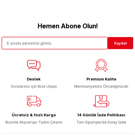
Bu ürünün fiyat bilgisi, resim, ürün açıklamalarında ve diğer
konularda yetersiz gördüğünüz noktaları öneri formunu kullanarak
tarafımıza iletebilirsiniz.
Görüş ve önerileriniz için teşekkür ederiz.
Hemen Abone Olun!
Ürün resmi kalitesiz, bozuk veya görüntülenemiyor.
Kaydet
Ürün açıklamasında eksik bilgiler bulunuyor.
Ürün bilgilerinde hatalar bulunuyor.
Ürün fiyatı diğer sitelerden daha pahalı.
Bu ürüne benzer farklı alternatifler olmalı.
Destek
Premium Kalite
Sorularınız için Bize Ulaşın
Memnuniyetiniz Önceliğimizdir
Gönder
Ücretsiz & Hızlı Kargo
14 Günlük İade Politikası
Bizimle Alışverişin Tadını Çıkarın
Tüm Siparişlerde Kolay İade