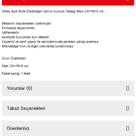
Globy Açık Büfe Dikdörtgen Servis Sunum Tabağı Mavi 26x18x5 cm ;
Melamin malzemeden üretilmiştir
Kırılmaya dayanıklıdır
İstiflenebilir
Açıkbüfe Sunumlar İçin İdealdir
Hijyenik ve zarif yapısı ile servislerinizde porselen şıklığı aratmaz.
Mikrodalga fırın ve diğer ısıtıcılarda kullanılmaz.
Ürün Özellikleri:
Ebat: 26x18x5 cm
Paket İçeriği: 1 Adet
Yorumlar (0)
Taksit Seçenekleri
Bu ürüne ilk yorumu siz yapın!
Önerileriniz
Yorum Yaz