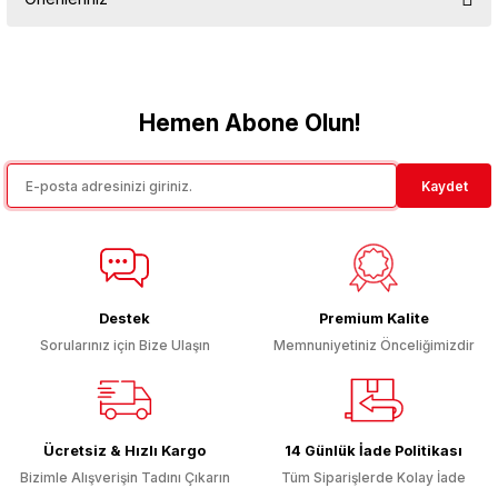
Yorum Yaz
Bu ürünün fiyat bilgisi, resim, ürün açıklamalarında ve diğer
konularda yetersiz gördüğünüz noktaları öneri formunu kullanarak
tarafımıza iletebilirsiniz.
Görüş ve önerileriniz için teşekkür ederiz.
Hemen Abone Olun!
Ürün resmi kalitesiz, bozuk veya görüntülenemiyor.
Kaydet
Ürün açıklamasında eksik bilgiler bulunuyor.
Ürün bilgilerinde hatalar bulunuyor.
Ürün fiyatı diğer sitelerden daha pahalı.
Bu ürüne benzer farklı alternatifler olmalı.
Destek
Premium Kalite
Sorularınız için Bize Ulaşın
Memnuniyetiniz Önceliğimizdir
Gönder
Ücretsiz & Hızlı Kargo
14 Günlük İade Politikası
Bizimle Alışverişin Tadını Çıkarın
Tüm Siparişlerde Kolay İade