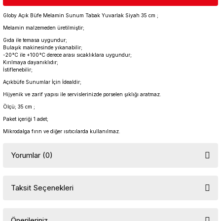
Globy Açık Büfe Melamin Sunum Tabak Yuvarlak Siyah 35 cm ;
Melamin malzemeden üretilmiştir;
Gıda ile temasa uygundur;
Bulaşık makinesinde yıkanabilir;
-20°C ile +100°C derece arası sıcaklıklara uygundur;
Kırılmaya dayanıklıdır;
İstiflenebilir;
Açıkbüfe Sunumlar İçin İdealdir;
Hijyenik ve zarif yapısı ile servislerinizde porselen şıklığı aratmaz.
Ölçü; 35 cm ;
Paket içeriği 1 adet;
Mikrodalga fırın ve diğer ısıtıcılarda kullanılmaz.
Yorumlar (0)
Taksit Seçenekleri
Bu ürüne ilk yorumu siz yapın!
Önerileriniz