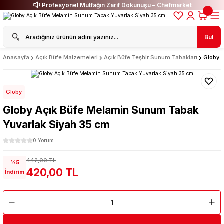
Profesyonel Mutfağın Zarif Dokunuşu – Chefmarket
Bul
Anasayfa
Açık Büfe Malzemeleri
Açık Büfe Teşhir Sunum Tabakları
Globy 
Globy
Globy Açık Büfe Melamin Sunum Tabak
Yuvarlak Siyah 35 cm
0 Yorum
442,00 TL
%5
420,00 TL
İndirim