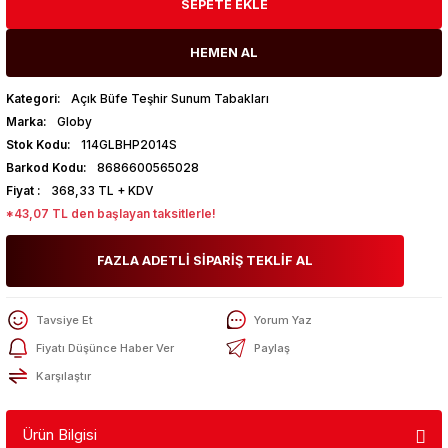
SEPETE EKLE
HEMEN AL
Kategori
Açık Büfe Teşhir Sunum Tabakları
Marka
Globy
Stok Kodu
114GLBHP2014S
Barkod Kodu
8686600565028
Fiyat
368,33 TL + KDV
*43,07 TL den başlayan taksitlerle!
FAZLA ADETLİ SİPARİŞ TEKLİF AL
Tavsiye Et
Yorum Yaz
Fiyatı Düşünce Haber Ver
Paylaş
Karşılaştır
Ürün Bilgisi