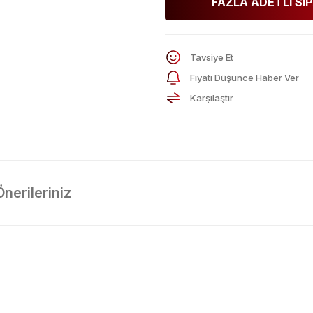
FAZLA ADETLİ SİP
Tavsiye Et
Fiyatı Düşünce Haber Ver
Karşılaştır
Önerileriniz