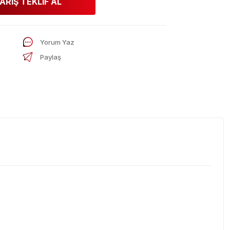
ARİŞ TEKLİF AL
Yorum Yaz
Paylaş