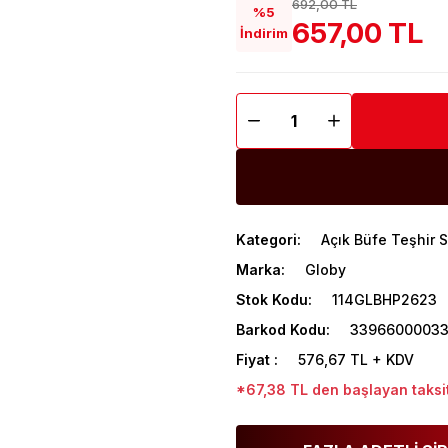
692,00 TL
%5
657,00 TL
İndirim
Kategori
Açık Büfe Teşhir 
Marka
Globy
Stok Kodu
114GLBHP2623
Barkod Kodu
3396600003
Fiyat
576,67 TL + KDV
*67,38 TL den başlayan taksit