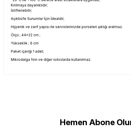
Kırılmaya dayanıklıdır;
İstiflenebilir;
Açıkbüfe Sunumlar İçin İdealdir;
Hijyenik ve zarif yapısı ile servislerinizde porselen şıklığı aratmaz.
Ölçü ; 44x22 cm ;
Yükseklik ; 6 cm
Paket içeriği 1 adet;
Mikrodalga fırın ve diğer ısıtıcılarda kullanılmaz.
Bu ürünün fiyat bilgisi, resim, ürün açıklamalarında ve diğer konul
Görüş ve önerileriniz için teşekkür ederiz.
Ürün resmi kalitesiz, bozuk veya görüntülenemiyor.
Ürün açıklamasında eksik bilgiler bulunuyor.
Ürün bilgilerinde hatalar bulunuyor.
Hemen Abone Olu
Ürün fiyatı diğer sitelerden daha pahalı.
Bu ürüne benzer farklı alternatifler olmalı.