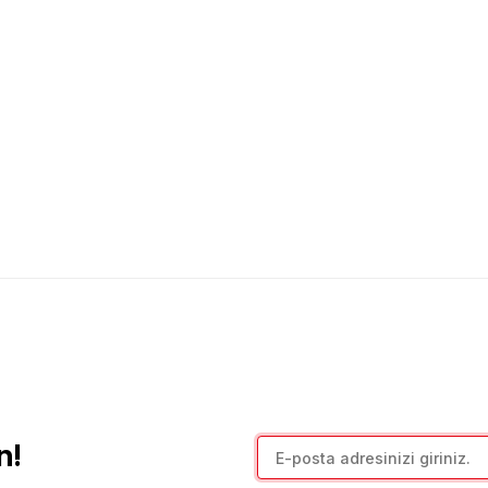
arda yetersiz gördüğünüz noktaları öneri formunu kullanarak tarafımıza il
Bu ürüne ilk yorumu siz yapın!
Yorum Yaz
n!