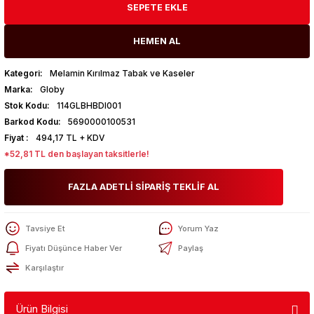
SEPETE EKLE
HEMEN AL
Kategori
Melamin Kırılmaz Tabak ve Kaseler
Marka
Globy
Stok Kodu
114GLBHBDI001
Barkod Kodu
5690000100531
Fiyat
494,17 TL + KDV
*52,81 TL den başlayan taksitlerle!
FAZLA ADETLİ SİPARİŞ TEKLİF AL
Tavsiye Et
Yorum Yaz
Fiyatı Düşünce Haber Ver
Paylaş
Karşılaştır
Ürün Bilgisi