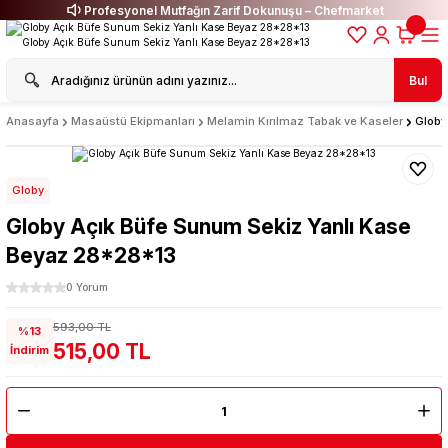
Profesyonel Mutfağın Zarif Dokunuşu – Chefmarket
Bul
Anasayfa
Masaüstü Ekipmanları
Melamin Kırılmaz Tabak ve Kaseler
Globy
Globy
Globy Açık Büfe Sunum Sekiz Yanlı Kase
Beyaz 28*28*13
0 Yorum
593,00 TL
%13
515,00 TL
İndirim