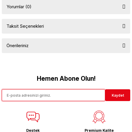
Yorumlar (0)
Taksit Seçenekleri
Bu ürüne ilk yorumu siz yapın!
Önerileriniz
Yorum Yaz
Bu ürünün fiyat bilgisi, resim, ürün açıklamalarında ve diğer
konularda yetersiz gördüğünüz noktaları öneri formunu kullanarak
tarafımıza iletebilirsiniz.
Görüş ve önerileriniz için teşekkür ederiz.
Hemen Abone Olun!
Ürün resmi kalitesiz, bozuk veya görüntülenemiyor.
Kaydet
Ürün açıklamasında eksik bilgiler bulunuyor.
Ürün bilgilerinde hatalar bulunuyor.
Ürün fiyatı diğer sitelerden daha pahalı.
Bu ürüne benzer farklı alternatifler olmalı.
Destek
Premium Kalite