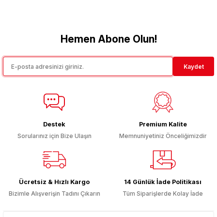
Bu ürünün fiyat bilgisi, resim, ürün açıklamalarında ve diğer
konularda yetersiz gördüğünüz noktaları öneri formunu kullanarak
tarafımıza iletebilirsiniz.
Görüş ve önerileriniz için teşekkür ederiz.
Hemen Abone Olun!
Ürün resmi kalitesiz, bozuk veya görüntülenemiyor.
Kaydet
Ürün açıklamasında eksik bilgiler bulunuyor.
Ürün bilgilerinde hatalar bulunuyor.
Ürün fiyatı diğer sitelerden daha pahalı.
Bu ürüne benzer farklı alternatifler olmalı.
Destek
Premium Kalite
Sorularınız için Bize Ulaşın
Memnuniyetiniz Önceliğimizdir
Gönder
Ücretsiz & Hızlı Kargo
14 Günlük İade Politikası
Bizimle Alışverişin Tadını Çıkarın
Tüm Siparişlerde Kolay İade