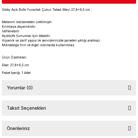
Globy Açık Büfe Yuvarlak Çukur Tabak Mavi 27,8x6,5 cm ;
Melamin malzemeden üretilmiştir
Kırılmaya dayanıklıdır
İstiflenebilir
Açıkbüfe Sunumlar İçin İdealdir
Hijyenik ve zarif yapısı ile servislerinizde porselen şıklığı aratmaz.
Mikrodalga fırın ve diğer ısıtıcılarda kullanılmaz.
Ürün Özellikleri:
Ebat: 27,8x6,5 cm
Paket İçeriği: 1 Adet
Yorumlar (0)
Taksit Seçenekleri
Bu ürüne ilk yorumu siz yapın!
Önerileriniz
Yorum Yaz