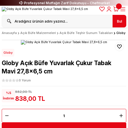
Profesyonel Mutfağın Zarif Dokunuşu – Chefmarket
Bul
Anasayfa
Açık Büfe Malzemeleri
Açık Büfe Teşhir Sunum Tabakları
Globy 
Globy
Globy Açık Büfe Yuvarlak Çukur Tabak
Mavi 27,8x6,5 cm
0 Yorum
882,00 TL
%5
838,00 TL
İndirim