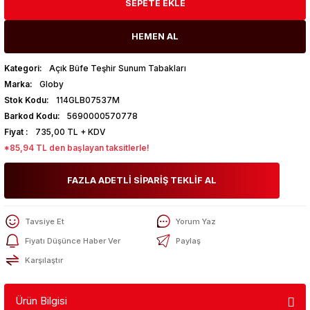
SEPETE EKLE
HEMEN AL
Kategori
Açık Büfe Teşhir Sunum Tabakları
Marka
Globy
Stok Kodu
114GLB07537M
Barkod Kodu
5690000570778
Fiyat
735,00 TL + KDV
*85,94 TL den başlayan taksitlerle!
FAZLA ADETLİ SİPARİŞ TEKLİF AL
Tavsiye Et
Yorum Yaz
Fiyatı Düşünce Haber Ver
Paylaş
Karşılaştır
Ürün Bilgisi