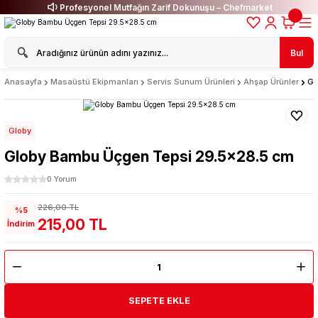
Profesyonel Mutfağın Zarif Dokunuşu – Chefmarket
Bul
Anasayfa
Masaüstü Ekipmanları
Servis Sunum Ürünleri
Ahşap Ürünler
Gl
Globy
Globy Bambu Üçgen Tepsi 29.5x28.5 cm
0 Yorum
226,00 TL
%5
215,00 TL
İndirim
SEPETE EKLE