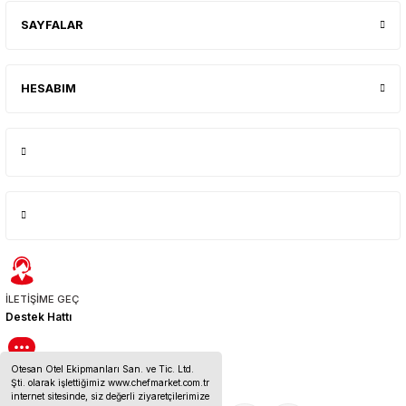
SAYFALAR
HESABIM
İLETİŞİME GEÇ
Destek Hattı
Otesan Otel Ekipmanları San. ve Tic. Ltd.
BİZE ULAŞIN
Şti. olarak işlettiğimiz www.chefmarket.com.tr
İletişim Bilgileri
internet sitesinde, siz değerli ziyaretçilerimize