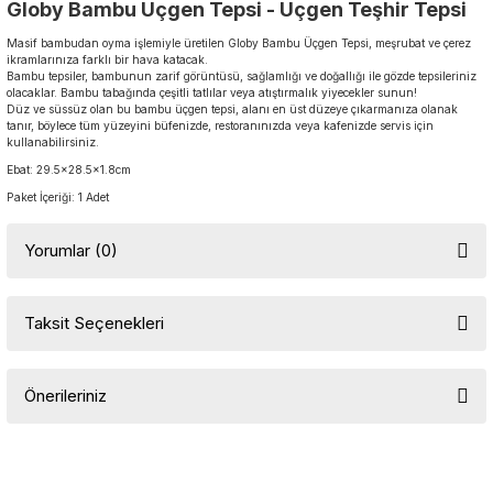
Globy Bambu Üçgen Tepsi - Üçgen Teşhir Tepsi
Masif bambudan oyma işlemiyle üretilen Globy Bambu Üçgen Tepsi, meşrubat ve çerez
ikramlarınıza farklı bir hava katacak.
Bambu tepsiler, bambunun zarif görüntüsü, sağlamlığı ve doğallığı ile gözde tepsileriniz
olacaklar. Bambu tabağında çeşitli tatlılar veya atıştırmalık yiyecekler sunun!
Düz ve süssüz olan bu bambu üçgen tepsi, alanı en üst düzeye çıkarmanıza olanak
tanır, böylece tüm yüzeyini büfenizde, restoranınızda veya kafenizde servis için
kullanabilirsiniz.
Ebat: 29.5x28.5x1.8cm
Paket İçeriği: 1 Adet
Yorumlar (0)
Taksit Seçenekleri
Bu ürüne ilk yorumu siz yapın!
Önerileriniz
Yorum Yaz
Bu ürünün fiyat bilgisi, resim, ürün açıklamalarında ve diğer
konularda yetersiz gördüğünüz noktaları öneri formunu kullanarak
tarafımıza iletebilirsiniz.