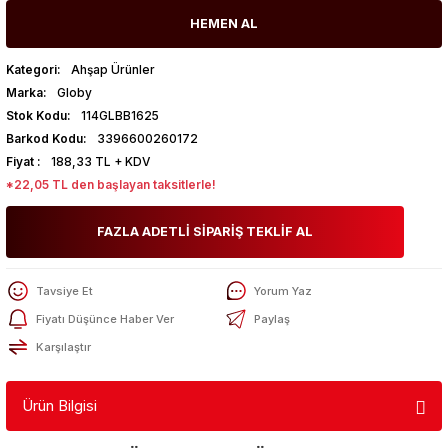
HEMEN AL
Kategori
Ahşap Ürünler
Marka
Globy
Stok Kodu
114GLBB1625
Barkod Kodu
3396600260172
Fiyat
188,33 TL + KDV
*22,05 TL den başlayan taksitlerle!
FAZLA ADETLİ SİPARİŞ TEKLİF AL
Tavsiye Et
Yorum Yaz
Fiyatı Düşünce Haber Ver
Paylaş
Karşılaştır
Ürün Bilgisi