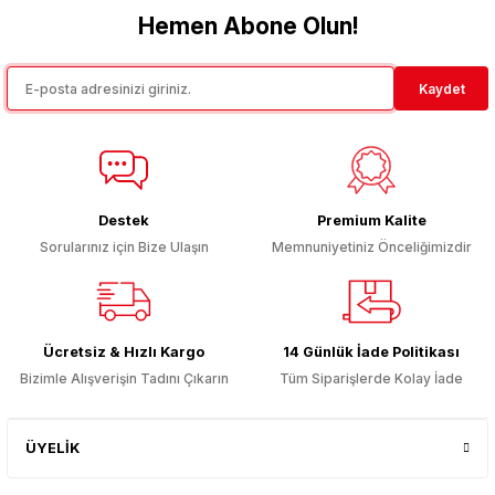
Görüş ve önerileriniz için teşekkür ederiz.
Hemen Abone Olun!
Ürün resmi kalitesiz, bozuk veya görüntülenemiyor.
Kaydet
Ürün açıklamasında eksik bilgiler bulunuyor.
Ürün bilgilerinde hatalar bulunuyor.
Ürün fiyatı diğer sitelerden daha pahalı.
Bu ürüne benzer farklı alternatifler olmalı.
Destek
Premium Kalite
Sorularınız için Bize Ulaşın
Memnuniyetiniz Önceliğimizdir
Gönder
Ücretsiz & Hızlı Kargo
14 Günlük İade Politikası
Bizimle Alışverişin Tadını Çıkarın
Tüm Siparişlerde Kolay İade
ÜYELİK