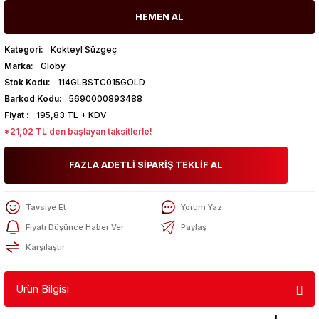
HEMEN AL
Kategori
Kokteyl Süzgeç
Marka
Globy
Stok Kodu
114GLBSTC015GOLD
Barkod Kodu
5690000893488
Fiyat
195,83 TL + KDV
*21,02 TL den başlayan taksitlerle!
FAZLA ADETLİ SİPARİŞ TEKLİF AL
Tavsiye Et
Yorum Yaz
Fiyatı Düşünce Haber Ver
Paylaş
Karşılaştır
Ürün Bilgisi