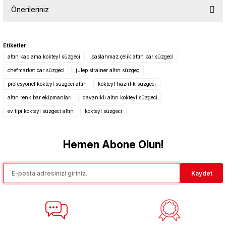
Önerileriniz
Yorum Yaz
Bu ürünün fiyat bilgisi, resim, ürün açıklamalarında ve diğer
konularda yetersiz gördüğünüz noktaları öneri formunu kullanarak
Etiketler :
tarafımıza iletebilirsiniz.
altın kaplama kokteyl süzgeci
paslanmaz çelik altın bar süzgeci
Görüş ve önerileriniz için teşekkür ederiz.
chefmarket bar süzgeci
julep strainer altın süzgeç
profesyonel kokteyl süzgeci altın
kokteyl hazırlık süzgeci
Ürün resmi kalitesiz, bozuk veya görüntülenemiyor.
altın renk bar ekipmanları
dayanıklı altın kokteyl süzgeci
Ürün açıklamasında eksik bilgiler bulunuyor.
ev tipi kokteyl süzgeci altın
kokteyl süzgeci
Ürün bilgilerinde hatalar bulunuyor.
Ürün fiyatı diğer sitelerden daha pahalı.
Hemen Abone Olun!
Bu ürüne benzer farklı alternatifler olmalı.
Kaydet
Gönder