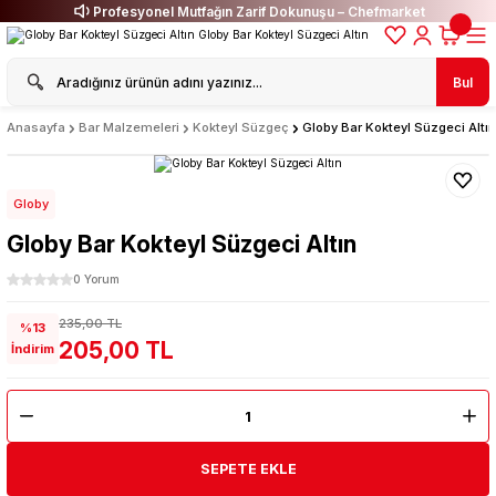
Profesyonel Mutfağın Zarif Dokunuşu – Chefmarket
Bul
Anasayfa
Bar Malzemeleri
Kokteyl Süzgeç
Globy Bar Kokteyl Süzgeci Altın
Globy
Globy Bar Kokteyl Süzgeci Altın
0 Yorum
235,00 TL
%13
205,00 TL
İndirim
SEPETE EKLE