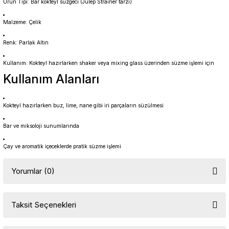
Ürün Tipi: Bar kokteyl süzgeci (Julep Strainer tarzı)
Malzeme: Çelik
Renk: Parlak Altın
Kullanım: Kokteyl hazırlarken shaker veya mixing glass üzerinden süzme işlemi için
Kullanım Alanları
Kokteyl hazırlarken buz, lime, nane gibi iri parçaların süzülmesi
Bar ve miksoloji sunumlarında
Çay ve aromatik içeceklerde pratik süzme işlemi
Yorumlar (0)
Taksit Seçenekleri
Bu ürüne ilk yorumu siz yapın!