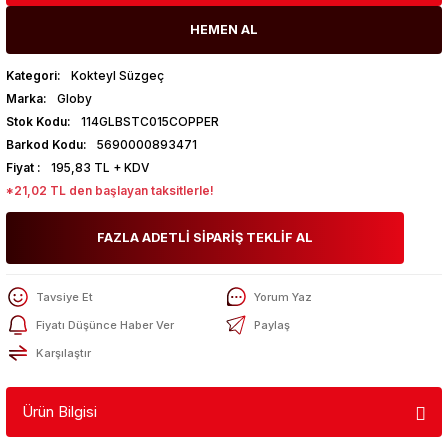
HEMEN AL
Kategori
Kokteyl Süzgeç
Marka
Globy
Stok Kodu
114GLBSTC015COPPER
Barkod Kodu
5690000893471
Fiyat
195,83 TL + KDV
*21,02 TL den başlayan taksitlerle!
FAZLA ADETLİ SİPARİŞ TEKLİF AL
Tavsiye Et
Yorum Yaz
Fiyatı Düşünce Haber Ver
Paylaş
Karşılaştır
Ürün Bilgisi