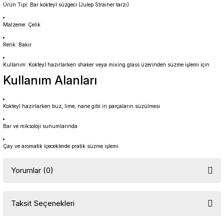
Ürün Tipi: Bar kokteyl süzgeci (Julep Strainer tarzı)
Malzeme: Çelik
Renk: Bakır
Kullanım: Kokteyl hazırlarken shaker veya mixing glass üzerinden süzme işlemi için
Kullanım Alanları
Kokteyl hazırlarken buz, lime, nane gibi iri parçaların süzülmesi
Bar ve miksoloji sunumlarında
Çay ve aromatik içeceklerde pratik süzme işlemi
Yorumlar (0)
Taksit Seçenekleri
Bu ürüne ilk yorumu siz yapın!