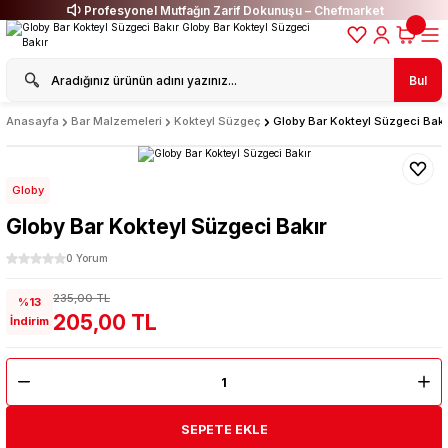
Profesyonel Mutfağın Zarif Dokunuşu – Chefmarket
Bul
Anasayfa
Bar Malzemeleri
Kokteyl Süzgeç
Globy Bar Kokteyl Süzgeci Bakı
Globy
Globy Bar Kokteyl Süzgeci Bakır
0 Yorum
235,00 TL
%13
205,00 TL
İndirim
SEPETE EKLE