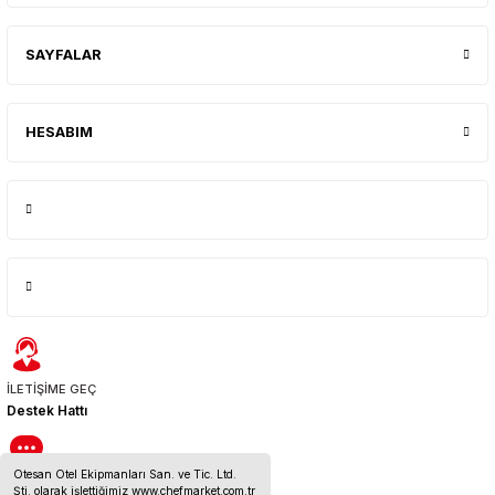
SAYFALAR
HESABIM
İLETİŞİME GEÇ
Destek Hattı
Otesan Otel Ekipmanları San. ve Tic. Ltd.
BİZE ULAŞIN
Şti. olarak işlettiğimiz www.chefmarket.com.tr