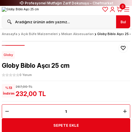
Profesyonel Mutfağın Zarif Dokunuşu – Chefmarket
0
Bul
Anasayfa
Açık Büfe Malzemeleri
Mekan Aksesuarları
Globy Biblo Aşcı 25 
Globy
Globy Biblo Aşcı 25 cm
0 Yorum
267,00 TL
%13
232,00 TL
İndirim
SEPETE EKLE