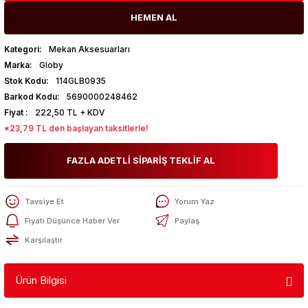
HEMEN AL
Kategori
Mekan Aksesuarları
Marka
Globy
Stok Kodu
114GLB0935
Barkod Kodu
5690000248462
Fiyat
222,50 TL + KDV
*23,79 TL den başlayan taksitlerle!
FAZLA ADETLİ SİPARİŞ TEKLİF AL
Tavsiye Et
Yorum Yaz
Fiyatı Düşünce Haber Ver
Paylaş
Karşılaştır
Ürün Bilgisi