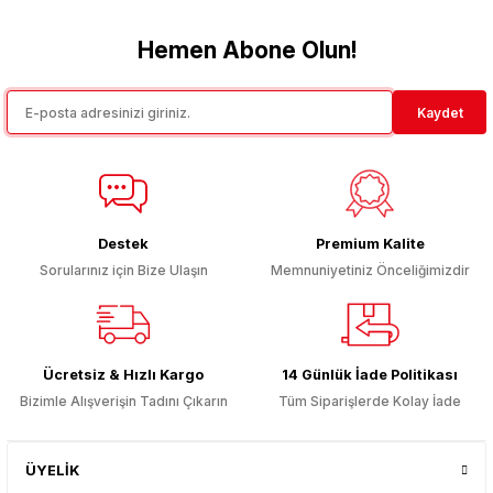
tarafımıza iletebilirsiniz.
Görüş ve önerileriniz için teşekkür ederiz.
Hemen Abone Olun!
Ürün resmi kalitesiz, bozuk veya görüntülenemiyor.
Kaydet
Ürün açıklamasında eksik bilgiler bulunuyor.
Ürün bilgilerinde hatalar bulunuyor.
Ürün fiyatı diğer sitelerden daha pahalı.
Bu ürüne benzer farklı alternatifler olmalı.
Destek
Premium Kalite
Sorularınız için Bize Ulaşın
Memnuniyetiniz Önceliğimizdir
Gönder
Ücretsiz & Hızlı Kargo
14 Günlük İade Politikası
Bizimle Alışverişin Tadını Çıkarın
Tüm Siparişlerde Kolay İade
ÜYELİK