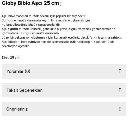
Globy Biblo Aşcı 25 cm ;
Aşçı biblo modelleri mutfak dekoru için popüler bir seçenektir.
Bu figürler, mutfaklarınızda keyifli bir atmosfer oluşturmak için
kullanabileceğiniz küçük sanat eserleridir.
Aşçı figürlü mutfak ürünleri, genellikle pişirme, aşçılık ve yemek yapma temalarını
içermektedir. Bu figürler, mutfaklarınızda
güzel bir dekorasyon oluşturmak için kullanabileceğiniz birçok farklı tasarıma sahiptir.
Aşçı bibloları, hem evinizde hem de işletmenizde kullanabileceğiniz çok yönlü bir
dekorasyon öğesidir.
Ebat: 25 cm
Yorumlar (0)
Taksit Seçenekleri
Bu ürüne ilk yorumu siz yapın!
Önerileriniz
Yorum Yaz
Bu ürünün fiyat bilgisi, resim, ürün açıklamalarında ve diğer
konularda yetersiz gördüğünüz noktaları öneri formunu kullanarak