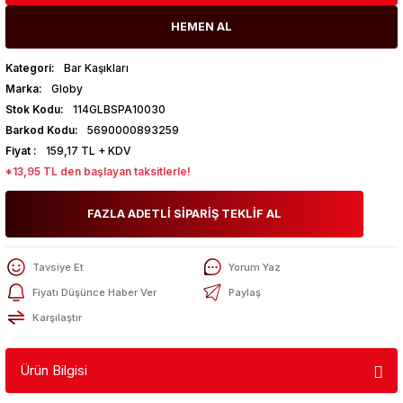
HEMEN AL
Kategori
Bar Kaşıkları
Marka
Globy
Stok Kodu
114GLBSPA10030
Barkod Kodu
5690000893259
Fiyat
159,17 TL + KDV
*13,95 TL den başlayan taksitlerle!
FAZLA ADETLİ SİPARİŞ TEKLİF AL
Tavsiye Et
Yorum Yaz
Fiyatı Düşünce Haber Ver
Paylaş
Karşılaştır
Ürün Bilgisi