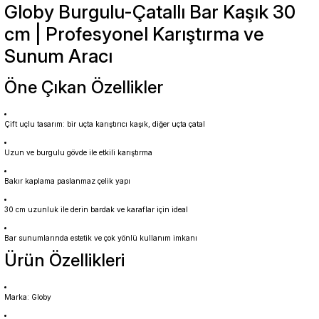
Globy Burgulu-Çatallı Bar Kaşık 30
cm | Profesyonel Karıştırma ve
Sunum Aracı
Öne Çıkan Özellikler
Çift uçlu tasarım: bir uçta karıştırıcı kaşık, diğer uçta çatal
Uzun ve burgulu gövde ile etkili karıştırma
Bakır kaplama paslanmaz çelik yapı
30 cm uzunluk ile derin bardak ve karaflar için ideal
Bar sunumlarında estetik ve çok yönlü kullanım imkanı
Ürün Özellikleri
Marka: Globy