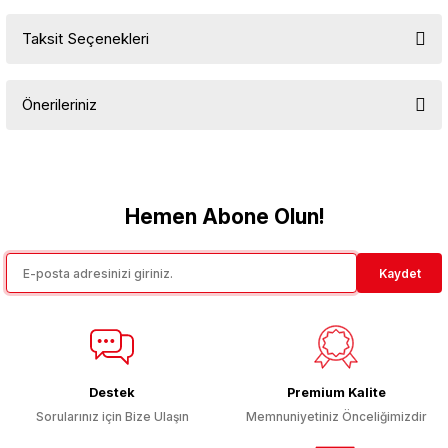
Taksit Seçenekleri
Bu ürüne ilk yorumu siz yapın!
Önerileriniz
Yorum Yaz
Bu ürünün fiyat bilgisi, resim, ürün açıklamalarında ve diğer
konularda yetersiz gördüğünüz noktaları öneri formunu kullanarak
tarafımıza iletebilirsiniz.
Görüş ve önerileriniz için teşekkür ederiz.
Hemen Abone Olun!
Ürün resmi kalitesiz, bozuk veya görüntülenemiyor.
Kaydet
Ürün açıklamasında eksik bilgiler bulunuyor.
Ürün bilgilerinde hatalar bulunuyor.
Ürün fiyatı diğer sitelerden daha pahalı.
Bu ürüne benzer farklı alternatifler olmalı.
Destek
Premium Kalite
Sorularınız için Bize Ulaşın
Memnuniyetiniz Önceliğimizdir