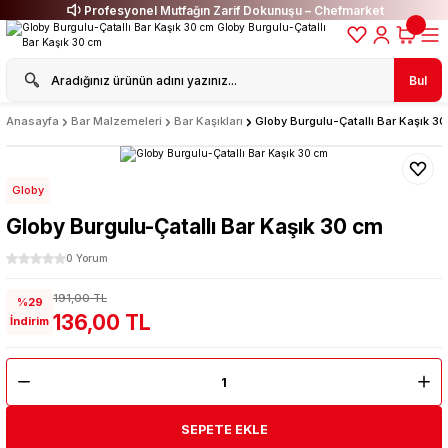
Profesyonel Mutfağın Zarif Dokunuşu – Chefmarket
Bul
Anasayfa
Bar Malzemeleri
Bar Kaşıkları
Globy Burgulu-Çatallı Bar Kaşık 3
Globy
Globy Burgulu-Çatallı Bar Kaşık 30 cm
0 Yorum
191,00 TL
%29
136,00 TL
İndirim
SEPETE EKLE