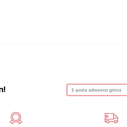
arda yetersiz gördüğünüz noktaları öneri formunu kullanarak tarafımıza il
Bu ürüne ilk yorumu siz yapın!
Yorum Yaz
n!