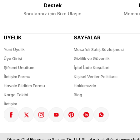
Destek
Sorularınız için Bize Ulaşın
Memnun
ÜYELİK
SAYFALAR
Yeni Üyelik
Mesafeli Satış Sözleşmesi
Üye Girişi
Gizlilik ve Güvenlik
Şifremi Unuttum
İptal İade Koşullari
İletişim Formu
Kişisel Veriler Politikası
Havale Bildirim Formu
Hakkımızda
Kargo Takibi
Blog
İletişim
Otesan Otel Ekipmanları San. ve Tic. Ltd. Şti. olarak işlettiğimiz www.chef