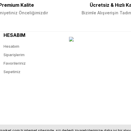
Premium Kalite
Ücretsiz & Hızlı K
Gönder
iyetiniz Önceliğimizdir
Bizimle Alışverişin Tadın
HESABIM
Hesabım
Siparişlerim
Favorileriniz
Sepetiniz
market.com.tr internet sitesinde, siz değerli ziyaretçilerimize daha iyi bir al