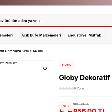
emeleri
Açık Büfe Malzemeleri
Endüstriyel Mutfak
tif Cam Vazo Kırmızı 50 cm
Globy
Globy Dekoratif
0 Yorum
901,00 TL
%5
856,00 TL
İndirim