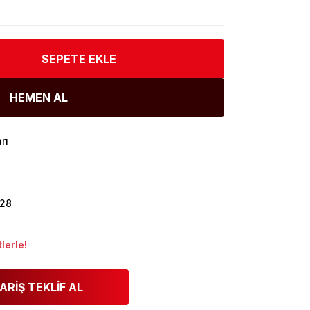
SEPETE EKLE
HEMEN AL
rı
28
lerle!
ARİŞ TEKLİF AL