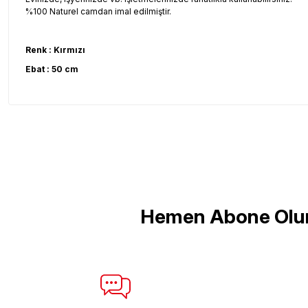
%100 Naturel camdan imal edilmiştir.
Renk : Kırmızı
Ebat : 50 cm
Bu ürünün fiyat bilgisi, resim, ürün açıklamalarında ve diğer konul
Görüş ve önerileriniz için teşekkür ederiz.
Ürün resmi kalitesiz, bozuk veya görüntülenemiyor.
Ürün açıklamasında eksik bilgiler bulunuyor.
Ürün bilgilerinde hatalar bulunuyor.
Hemen Abone Olu
Ürün fiyatı diğer sitelerden daha pahalı.
Bu ürüne benzer farklı alternatifler olmalı.