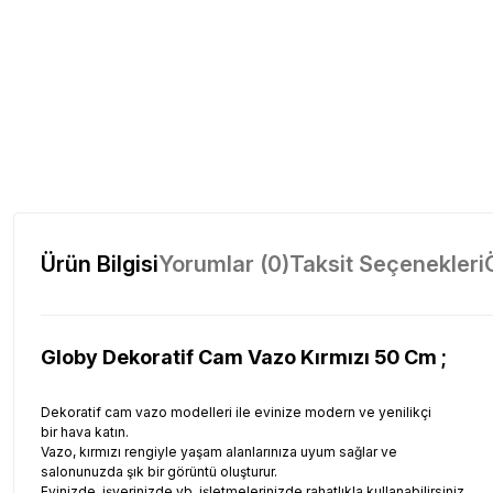
Ürün Bilgisi
Yorumlar (0)
Taksit Seçenekleri
Globy Dekoratif Cam Vazo Kırmızı 50 Cm ;
Dekoratif cam vazo modelleri ile evinize modern ve yenilikçi
bir hava katın.
Vazo, kırmızı rengiyle yaşam alanlarınıza uyum sağlar ve
salonunuzda şık bir görüntü oluşturur.
Evinizde, işyerinizde vb. işletmelerinizde rahatlıkla kullanabilirsiniz.