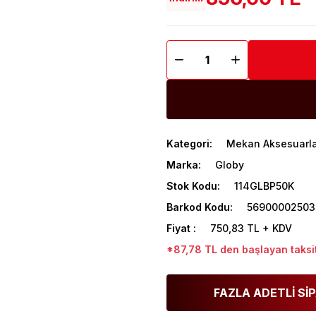
Kategori
Mekan Aksesuarla
Marka
Globy
Stok Kodu
114GLBP50K
Barkod Kodu
56900002503
Fiyat
750,83 TL + KDV
*87,78 TL den başlayan taksit
FAZLA ADETLİ SİP