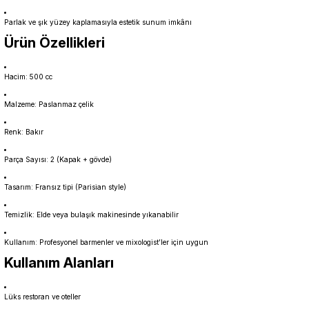
Parlak ve şık yüzey kaplamasıyla estetik sunum imkânı
Ürün Özellikleri
Hacim: 500 cc
Malzeme: Paslanmaz çelik
Renk: Bakır
Parça Sayısı: 2 (Kapak + gövde)
Tasarım: Fransız tipi (Parisian style)
Temizlik: Elde veya bulaşık makinesinde yıkanabilir
Kullanım: Profesyonel barmenler ve mixologist’ler için uygun
Kullanım Alanları
Lüks restoran ve oteller