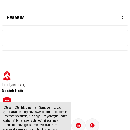
HESABIM
İLETİŞİME GEÇ
Destek Hattı
Otesan Otel Ekipmanları San. ve Tic. Ltd.
BİZE ULAŞIN
Şti. olarak işlettiğimiz www.chefmarket.com.tr
İletişim Bilgileri
internet sitesinde, siz değerli ziyaretçilerimize
daha iyi bir alışveriş deneyimi sunmak,
hizmetlerimizi geliştirmek ve kullanım
alışkanlıklarını analiz etmek amacıyla