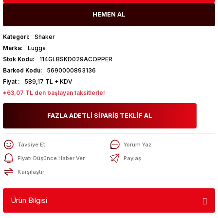
HEMEN AL
Kategori
Shaker
Marka
Lugga
Stok Kodu
114GLBSKD029ACOPPER
Barkod Kodu
5690000893136
Fiyat
589,17 TL + KDV
*63,07 TL den başlayan taksitlerle!
FAZLA ADETLİ SİPARİŞ TEKLİF AL
Tavsiye Et
Yorum Yaz
Fiyatı Düşünce Haber Ver
Paylaş
Karşılaştır
Ürün Bilgisi