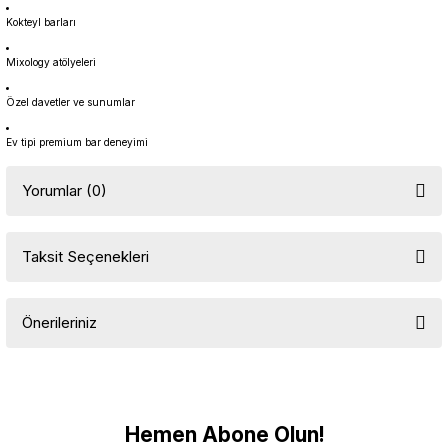
Kokteyl barları
Mixology atölyeleri
Özel davetler ve sunumlar
Ev tipi premium bar deneyimi
Yorumlar (0)
Taksit Seçenekleri
Bu ürüne ilk yorumu siz yapın!
Önerileriniz
Yorum Yaz
Bu ürünün fiyat bilgisi, resim, ürün açıklamalarında ve diğer
konularda yetersiz gördüğünüz noktaları öneri formunu kullanarak
tarafımıza iletebilirsiniz.
Görüş ve önerileriniz için teşekkür ederiz.
Hemen Abone Olun!