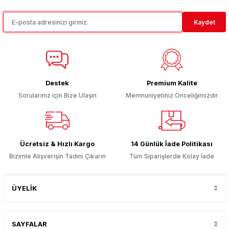
Ürün resmi kalitesiz, bozuk veya görüntülenemiyor.
Kaydet
Ürün açıklamasında eksik bilgiler bulunuyor.
Ürün bilgilerinde hatalar bulunuyor.
Ürün fiyatı diğer sitelerden daha pahalı.
Bu ürüne benzer farklı alternatifler olmalı.
Destek
Premium Kalite
Sorularınız için Bize Ulaşın
Memnuniyetiniz Önceliğimizdir
Gönder
Ücretsiz & Hızlı Kargo
14 Günlük İade Politikası
Bizimle Alışverişin Tadını Çıkarın
Tüm Siparişlerde Kolay İade
ÜYELİK
SAYFALAR