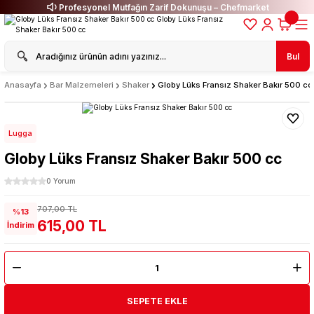
Profesyonel Mutfağın Zarif Dokunuşu – Chefmarket
Bul
Anasayfa
Bar Malzemeleri
Shaker
Globy Lüks Fransız Shaker Bakır 500 cc
Lugga
Globy Lüks Fransız Shaker Bakır 500 cc
0 Yorum
707,00 TL
%13
615,00 TL
İndirim
SEPETE EKLE