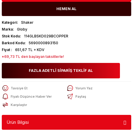
HEMEN AL
Kategori
Shaker
Marka
Globy
Stok Kodu
114GLBSKD029BCOPPER
Barkod Kodu
5690000893150
Fiyat
651,67 TL + KDV
*69,73 TL den başlayan taksitlerle!
FAZLA ADETLİ SİPARİŞ TEKLİF AL
Tavsiye Et
Yorum Yaz
Fiyatı Düşünce Haber Ver
Paylaş
Karşılaştır
Ürün Bilgisi