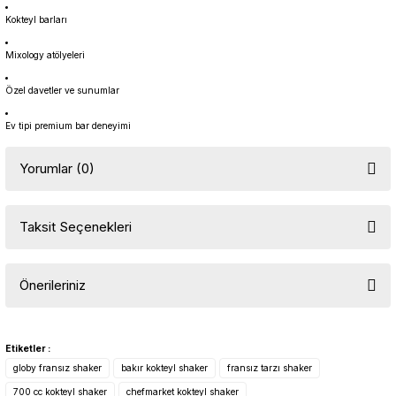
Kokteyl barları
Mixology atölyeleri
Özel davetler ve sunumlar
Ev tipi premium bar deneyimi
Yorumlar (0)
Taksit Seçenekleri
Bu ürüne ilk yorumu siz yapın!
Önerileriniz
Yorum Yaz
Bu ürünün fiyat bilgisi, resim, ürün açıklamalarında ve diğer
konularda yetersiz gördüğünüz noktaları öneri formunu kullanarak
Etiketler :
tarafımıza iletebilirsiniz.
globy fransız shaker
bakır kokteyl shaker
fransız tarzı shaker
Görüş ve önerileriniz için teşekkür ederiz.
700 cc kokteyl shaker
chefmarket kokteyl shaker