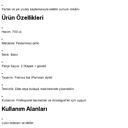
Parlak ve şık yüzey kaplamasıyla estetik sunum imkânı
Ürün Özellikleri
Hacim: 700 cc
Malzeme: Paslanmaz çelik
Renk: Bakır
Parça Sayısı: 2 (Kapak + gövde)
Tasarım: Fransız tipi (Parisian style)
Temizlik: Elde veya bulaşık makinesinde yıkanabilir
Kullanım: Profesyonel barmenler ve mixologist’ler için uygun
Kullanım Alanları
Lüks restoran ve oteller