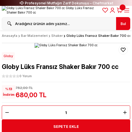
Profesyonel Mutfağın Zarif Dokunuşu – Chefmarket
Bul
Anasayfa
Bar Malzemeleri
Shaker
Globy Lüks Fransız Shaker Bakır 700 cc
Globy
Globy Lüks Fransız Shaker Bakır 700 cc
0 Yorum
782,00 TL
%13
680,00 TL
İndirim
SEPETE EKLE