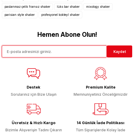
paslanmaz çelik fransız shaker
lüks bar shaker
mixology shaker
Ürün resmi kalitesiz, bozuk veya görüntülenemiyor.
parisian style shaker
profesyonel kokteyl shaker
Ürün açıklamasında eksik bilgiler bulunuyor.
Ürün bilgilerinde hatalar bulunuyor.
Hemen Abone Olun!
Ürün fiyatı diğer sitelerden daha pahalı.
Bu ürüne benzer farklı alternatifler olmalı.
Kaydet
Gönder
Destek
Premium Kalite
Sorularınız için Bize Ulaşın
Memnuniyetiniz Önceliğimizdir
Ücretsiz & Hızlı Kargo
14 Günlük İade Politikası
Bizimle Alışverişin Tadını Çıkarın
Tüm Siparişlerde Kolay İade