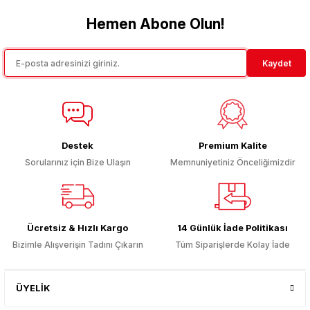
tarafımıza iletebilirsiniz.
Görüş ve önerileriniz için teşekkür ederiz.
Hemen Abone Olun!
Ürün resmi kalitesiz, bozuk veya görüntülenemiyor.
Kaydet
Ürün açıklamasında eksik bilgiler bulunuyor.
Ürün bilgilerinde hatalar bulunuyor.
Ürün fiyatı diğer sitelerden daha pahalı.
Bu ürüne benzer farklı alternatifler olmalı.
Destek
Premium Kalite
Sorularınız için Bize Ulaşın
Memnuniyetiniz Önceliğimizdir
Gönder
Ücretsiz & Hızlı Kargo
14 Günlük İade Politikası
Bizimle Alışverişin Tadını Çıkarın
Tüm Siparişlerde Kolay İade
ÜYELİK