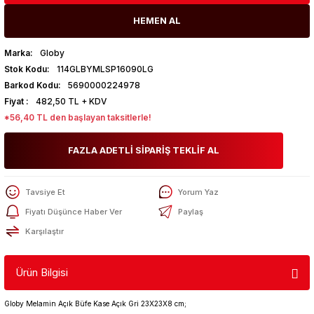
HEMEN AL
Marka
Globy
Stok Kodu
114GLBYMLSP16090LG
Barkod Kodu
5690000224978
Fiyat
482,50 TL + KDV
*56,40 TL den başlayan taksitlerle!
FAZLA ADETLİ SİPARİŞ TEKLİF AL
Tavsiye Et
Yorum Yaz
Fiyatı Düşünce Haber Ver
Paylaş
Karşılaştır
Ürün Bilgisi
Globy Melamin Açık Büfe Kase Açık Gri 23X23X8 cm;