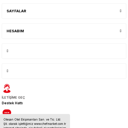
SAYFALAR
HESABIM
İLETİŞİME GEÇ
Destek Hattı
Otesan Otel Ekipmanları San. ve Tic. Ltd.
BİZE ULAŞIN
Şti. olarak işlettiğimiz www.chefmarket.com.tr
İletişim Bilgileri
internet sitesinde, siz değerli ziyaretçilerimize