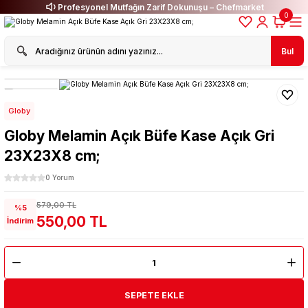
Profesyonel Mutfağın Zarif Dokunuşu – Chefmarket
0
Bul
Globy
Globy Melamin Açık Büfe Kase Açık Gri
23X23X8 cm;
0 Yorum
579,00 TL
%5
550,00 TL
İndirim
SEPETE EKLE