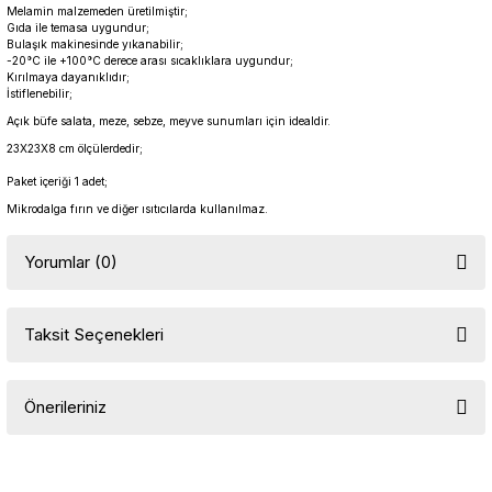
Melamin malzemeden üretilmiştir;
Gıda ile temasa uygundur;
Bulaşık makinesinde yıkanabilir;
-20°C ile +100°C derece arası sıcaklıklara uygundur;
Kırılmaya dayanıklıdır;
İstiflenebilir;
Açık büfe salata, meze, sebze, meyve sunumları için idealdir.
23X23X8 cm ölçülerdedir;
Paket içeriği 1 adet;
Mikrodalga fırın ve diğer ısıtıcılarda kullanılmaz.
Yorumlar (0)
Taksit Seçenekleri
Bu ürüne ilk yorumu siz yapın!
Önerileriniz
Yorum Yaz
Bu ürünün fiyat bilgisi, resim, ürün açıklamalarında ve diğer
konularda yetersiz gördüğünüz noktaları öneri formunu kullanarak