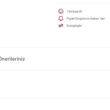
Tavsiye Et
Fiyatı Düşünce Haber Ver
Karşılaştır
Önerileriniz
arda yetersiz gördüğünüz noktaları öneri formunu kullanarak tarafımıza il
Bu ürüne ilk yorumu siz yapın!