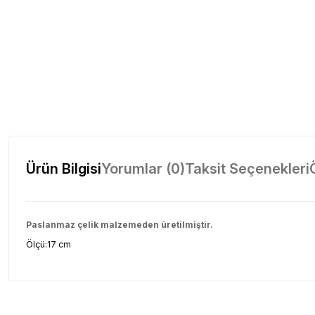
Ürün Bilgisi
Yorumlar (0)
Taksit Seçenekleri
Paslanmaz çelik malzemeden üretilmiştir.
Ölçü:17 cm
Bu ürünün fiyat bilgisi, resim, ürün açıklamalarında ve diğer konul
Görüş ve önerileriniz için teşekkür ederiz.