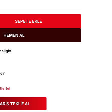
SEPETE EKLE
HEMEN AL
ealight
667
lerle!
ARİŞ TEKLİF AL