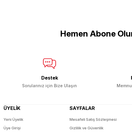
Ürün resmi kalitesiz, bozuk veya görüntülenemiyor.
Ürün açıklamasında eksik bilgiler bulunuyor.
Ürün bilgilerinde hatalar bulunuyor.
Hemen Abone Olu
Ürün fiyatı diğer sitelerden daha pahalı.
Bu ürüne benzer farklı alternatifler olmalı.
Destek
Sorularınız için Bize Ulaşın
Memnun
ÜYELİK
SAYFALAR
Yeni Üyelik
Mesafeli Satış Sözleşmesi
Üye Girişi
Gizlilik ve Güvenlik