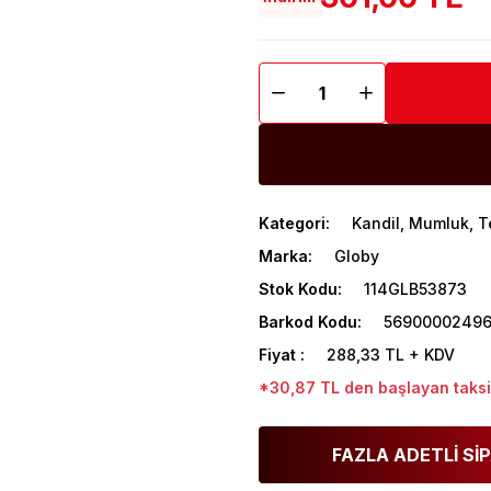
Kategori
Kandil, Mumluk, T
Marka
Globy
Stok Kodu
114GLB53873
Barkod Kodu
5690000249
Fiyat
288,33 TL + KDV
*30,87 TL den başlayan taksit
FAZLA ADETLİ SİP