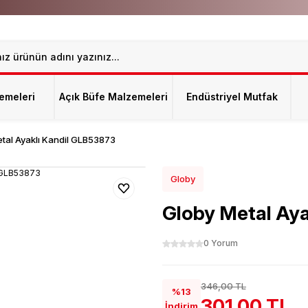
emeleri
Açık Büfe Malzemeleri
Endüstriyel Mutfak
tal Ayaklı Kandil GLB53873
Globy
Globy Metal Ay
0 Yorum
346,00 TL
%13
301,00 TL
İndirim