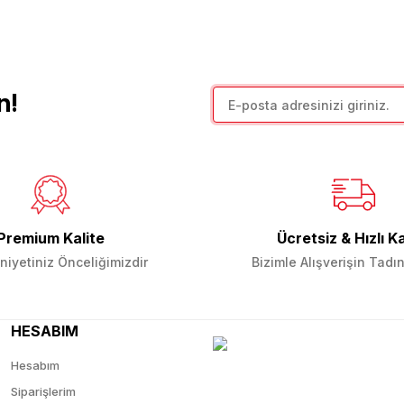
Yorum Yaz
n!
Premium Kalite
Ücretsiz & Hızlı K
Gönder
iyetiniz Önceliğimizdir
Bizimle Alışverişin Tadın
HESABIM
Hesabım
Siparişlerim