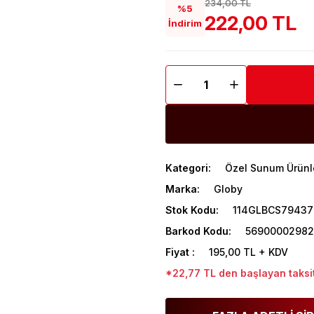
234,00 TL
%5
222,00 TL
İndirim
Kategori
Özel Sunum Ürünl
Marka
Globy
Stok Kodu
114GLBCS79437
Barkod Kodu
56900002982
Fiyat
195,00 TL + KDV
*22,77 TL den başlayan taksit