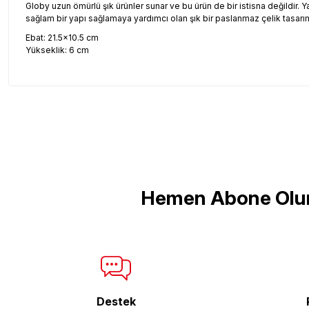
Globy uzun ömürlü şık ürünler sunar ve bu ürün de bir istisna değildir.
sağlam bir yapı sağlamaya yardımcı olan şık bir paslanmaz çelik tasarıma 
Ebat: 21.5x10.5 cm
Yükseklik: 6 cm
Bu ürünün fiyat bilgisi, resim, ürün açıklamalarında ve diğer konul
Görüş ve önerileriniz için teşekkür ederiz.
Ürün resmi kalitesiz, bozuk veya görüntülenemiyor.
Ürün açıklamasında eksik bilgiler bulunuyor.
Ürün bilgilerinde hatalar bulunuyor.
Hemen Abone Olu
Ürün fiyatı diğer sitelerden daha pahalı.
Bu ürüne benzer farklı alternatifler olmalı.
Destek