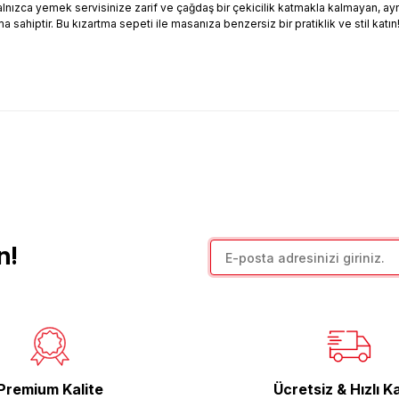
 Yalnızca yemek servisinize zarif ve çağdaş bir çekicilik katmakla kalmayan, a
sahiptir. Bu kızartma sepeti ile masanıza benzersiz bir pratiklik ve stil katın
arda yetersiz gördüğünüz noktaları öneri formunu kullanarak tarafımıza il
Bu ürüne ilk yorumu siz yapın!
Yorum Yaz
n!
Premium Kalite
Ücretsiz & Hızlı K
Gönder