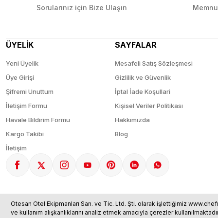
Sorularınız için Bize Ulaşın
Memnun
ÜYELİK
SAYFALAR
Yeni Üyelik
Mesafeli Satış Sözleşmesi
Üye Girişi
Gizlilik ve Güvenlik
Şifremi Unuttum
İptal İade Koşullari
İletişim Formu
Kişisel Veriler Politikası
Havale Bildirim Formu
Hakkımızda
Kargo Takibi
Blog
İletişim
Otesan Otel Ekipmanları San. ve Tic. Ltd. Şti. olarak işlettiğimiz www.chef
ve kullanım alışkanlıklarını analiz etmek amacıyla çerezler kullanılmaktadı
© 2025 chefmarket.com.tr