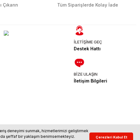
ı Çıkarın
Tüm Siparişlerde Kolay İade
İLETİŞİME GEÇ
Destek Hattı
BİZE ULAŞIN
İletişim Bilgileri
ışveriş deneyimi sunmak, hizmetlerimizi geliştirmek
usunda şeffaf bir yaklaşım benimsemekteyiz.
Çerez Politikası
KVKK Aydınlatma Metni
Çerezleri Kabul Et