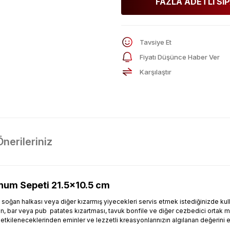
FAZLA ADETLİ SİP
Tavsiye Et
Fiyatı Düşünce Haber Ver
Karşılaştır
Önerileriniz
unum Sepeti 21.5x10.5 cm
es, soğan halkası veya diğer kızarmış yiyecekleri servis etmek istediğinizde 
ran, bar veya pub patates kızartması, tavuk bonfile ve diğer cezbedici ortak m
tkileneceklerinden eminler ve lezzetli kreasyonlarınızın algılanan değerini etkil