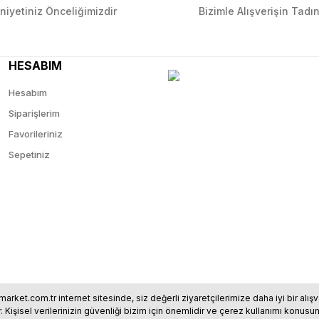
iyetiniz Önceliğimizdir
Bizimle Alışverişin Tadın
HESABIM
Hesabım
Siparişlerim
Favorileriniz
Sepetiniz
market.com.tr internet sitesinde, siz değerli ziyaretçilerimize daha iyi bir al
r. Kişisel verilerinizin güvenliği bizim için önemlidir ve çerez kullanımı kon