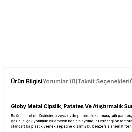
Ürün Bilgisi
Yorumlar (0)
Taksit Seçenekleri
Globy Metal Cipslik, Patates Ve Atıştırmalık S
Bu ürün, otel endüstrisinde veya evde patates kızartması, tatlı patat
göz alıcı çok yönlülük eklemenin kesin bir yoludur. Herhangi bir resto
standart bir plastik yemek sepetine dizilmiş bu benzersiz alternatiften e