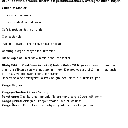
Ürün 1 adettir. Görselde iki tarafının görünmesi amacıyla fotoğraf kullanılmıştır.
Kullanım Alanları
Profesyonel pastaneler
Butik çikolata & tatlı atölyeleri
Cafe & restoran tatlı sunumları
Otel pastaneleri
Evde mini oval tatlı hazırlayan kullanıcılar
Catering & organizasyon tatlı ikramları
Glaze kaplamalı mousse & modern tatlı konseptleri
Globy Silikon Oval Savarin Kek – Çikolata Kalıbı 20’li
, şık oval savarin formu ve
premium silikon yapısıyla mousse, mini kek, jöle ve çikolata gibi tüm mini tatlılarda
pürüzsüz ve profesyonel sonuçlar sunar.
Hem ev hem de profesyonel mutfaklar için ideal bir mini silikon kalıptır.
Kargo Bilgileri
Kargoya Teslim Süresi:
1-5 iş günü
Paketleme:
Özel korumalı ambalaj ile kırılmaya karşı güvenli gönderim
Kargo Şirketi:
Anlaşmalı kargo firmaları ile hızlı teslimat
Kargo Ücreti
: Belirli tutar üzeri alışverişlerde ücretsiz kargo fırsatı