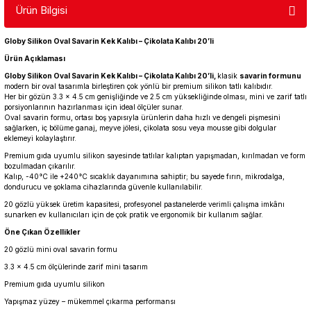
Ürün Bilgisi
Globy Silikon Oval Savarin Kek Kalıbı – Çikolata Kalıbı 20’li
Ürün Açıklaması
Globy Silikon Oval Savarin Kek Kalıbı – Çikolata Kalıbı 20’li,
klasik
savarin formunu
modern bir oval tasarımla birleştiren çok yönlü bir premium silikon tatlı kalıbıdır.
Her bir gözün 3.3 × 4.5 cm genişliğinde ve 2.5 cm yüksekliğinde olması, mini ve zarif tatlı
porsiyonlarının hazırlanması için ideal ölçüler sunar.
Oval savarin formu, ortası boş yapısıyla ürünlerin daha hızlı ve dengeli pişmesini
sağlarken, iç bölüme ganaj, meyve jölesi, çikolata sosu veya mousse gibi dolgular
eklemeyi kolaylaştırır.
Premium gıda uyumlu silikon sayesinde tatlılar kalıptan yapışmadan, kırılmadan ve form
bozulmadan çıkarılır.
Kalıp, -40°C ile +240°C sıcaklık dayanımına sahiptir; bu sayede fırın, mikrodalga,
dondurucu ve şoklama cihazlarında güvenle kullanılabilir.
20 gözlü yüksek üretim kapasitesi, profesyonel pastanelerde verimli çalışma imkânı
sunarken ev kullanıcıları için de çok pratik ve ergonomik bir kullanım sağlar.
Öne Çıkan Özellikler
20 gözlü mini oval savarin formu
3.3 × 4.5 cm ölçülerinde zarif mini tasarım
Premium gıda uyumlu silikon
Yapışmaz yüzey – mükemmel çıkarma performansı