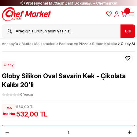
Profesyonel Mutfağın Zarif Dokunuşu – Chefmarket
Bul
Anasayfa
Mutfak Malzemeleri
Pastane ve Pizza
Silikon Kalıplar
Globy Sil
Globy
Globy Silikon Oval Savarin Kek - Çikolata
Kalıbı 20'li
0 Yorum
560,00 TL
%5
532,00 TL
İndirim