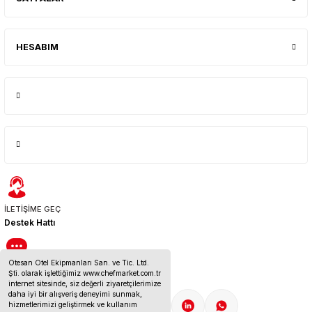
HESABIM
İLETİŞİME GEÇ
Destek Hattı
Otesan Otel Ekipmanları San. ve Tic. Ltd.
BİZE ULAŞIN
Şti. olarak işlettiğimiz www.chefmarket.com.tr
İletişim Bilgileri
internet sitesinde, siz değerli ziyaretçilerimize
daha iyi bir alışveriş deneyimi sunmak,
hizmetlerimizi geliştirmek ve kullanım