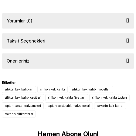
Yorumlar (0)
Taksit Seçenekleri
Bu ürüne ilk yorumu siz yapın!
Önerileriniz
Yorum Yaz
Bu ürünün fiyat bilgisi, resim, ürün açıklamalarında ve diğer
konularda yetersiz gördüğünüz noktaları öneri formunu kullanarak
Etiketler :
tarafımıza iletebilirsiniz.
silikon kek kalıpları
silikon kek kalıbı
silikon kek kalıbı modelleri
Görüş ve önerileriniz için teşekkür ederiz.
silikon kek kalıbı çeşitleri
silikon kek kalıbı fiyatları
silikon kek kalıbı toptan
toptan pasta malzemeleri
toptan pastacılık malzemeleri
savarin kek kalıbı
Ürün resmi kalitesiz, bozuk veya görüntülenemiyor.
savarin silikonform
Ürün açıklamasında eksik bilgiler bulunuyor.
Ürün bilgilerinde hatalar bulunuyor.
Hemen Abone Olun!
Ürün fiyatı diğer sitelerden daha pahalı.