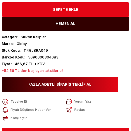
SEPETE EKLE
HEMEN AL
Kategori
Silikon Kalıplar
Marka
Globy
Stok Kodu
114GLBRA049
Barkod Kodu
5690000304083
Fiyat
466,67 TL + KDV
*54,56 TL den başlayan taksitlerle!
FAZLA ADETLİ SİPARİŞ TEKLİF AL
Tavsiye Et
Yorum Yaz
Fiyatı Düşünce Haber Ver
Paylaş
Karşılaştır