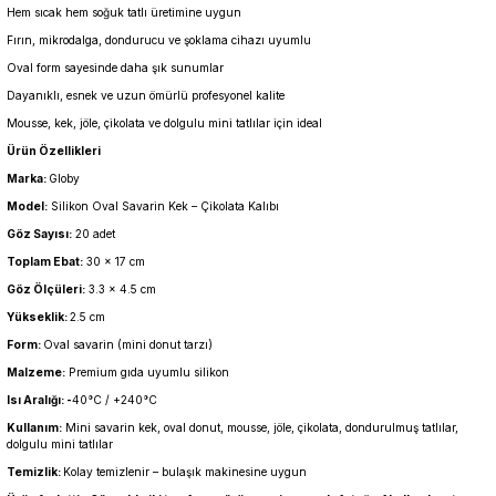
Hem sıcak hem soğuk tatlı üretimine uygun
Fırın, mikrodalga, dondurucu ve şoklama cihazı uyumlu
Oval form sayesinde daha şık sunumlar
Dayanıklı, esnek ve uzun ömürlü profesyonel kalite
Mousse, kek, jöle, çikolata ve dolgulu mini tatlılar için ideal
Ürün Özellikleri
Marka:
Globy
Model:
Silikon Oval Savarin Kek – Çikolata Kalıbı
Göz Sayısı:
20 adet
Toplam Ebat:
30 × 17 cm
Göz Ölçüleri:
3.3 × 4.5 cm
Yükseklik:
2.5 cm
Form:
Oval savarin (mini donut tarzı)
Malzeme:
Premium gıda uyumlu silikon
Isı Aralığı: -
40°C / +240°C
Kullanım:
Mini savarin kek, oval donut, mousse, jöle, çikolata, dondurulmuş tatlılar,
dolgulu mini tatlılar
Temizlik:
Kolay temizlenir – bulaşık makinesine uygun