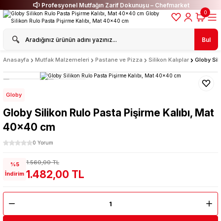
Profesyonel Mutfağın Zarif Dokunuşu – Chefmarket
0
Bul
Anasayfa
Mutfak Malzemeleri
Pastane ve Pizza
Silikon Kalıplar
Globy Sil
Globy
Globy Silikon Rulo Pasta Pişirme Kalıbı, Mat
40x40 cm
0 Yorum
1.560,00 TL
%5
1.482,00 TL
İndirim