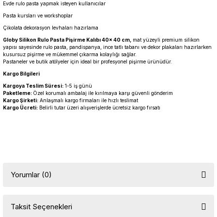
Evde rulo pasta yapmak isteyen kullanıcılar
Pasta kursları ve workshoplar
Çikolata dekorasyon levhaları hazırlama
Globy Silikon Rulo Pasta Pişirme Kalıbı 40× 40 cm,
mat yüzeyli premium silikon
yapısı sayesinde rulo pasta, pandispanya, ince tatlı tabanı ve dekor plakaları hazırlarken
kusursuz pişirme ve mükemmel çıkarma kolaylığı sağlar.
Pastaneler ve butik atölyeler için ideal bir profesyonel pişirme ürünüdür.
Kargo Bilgileri
Kargoya Teslim Süresi:
1-5 iş günü
Paketleme:
Özel korumalı ambalaj ile kırılmaya karşı güvenli gönderim
Kargo Şirketi:
Anlaşmalı kargo firmaları ile hızlı teslimat
Kargo Ücreti:
Belirli tutar üzeri alışverişlerde ücretsiz kargo fırsatı
Yorumlar (0)
Taksit Seçenekleri
Bu ürüne ilk yorumu siz yapın!