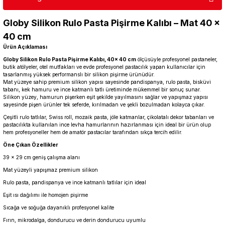
Globy Silikon Rulo Pasta Pişirme Kalıbı – Mat 40 ×
40 cm
Ürün Açıklaması
Globy Silikon Rulo Pasta Pişirme Kalıbı, 40× 40 cm
ölçüsüyle profesyonel pastaneler,
butik atölyeler, otel mutfakları ve evde profesyonel pastacılık yapan kullanıcılar için
tasarlanmış yüksek performanslı bir silikon pişirme ürünüdür.
Mat yüzeye sahip premium silikon yapısı sayesinde pandispanya, rulo pasta, bisküvi
tabanı, kek hamuru ve ince katmanlı tatlı üretiminde mükemmel bir sonuç sunar.
Silikon yüzey, hamurun pişerken eşit şekilde yayılmasını sağlar ve yapışmaz yapısı
sayesinde pişen ürünler tek seferde, kırılmadan ve şekli bozulmadan kolayca çıkar.
Çeşitli rulo tatlılar, Swiss roll, mozaik pasta, jöle katmanlar, çikolatalı dekor tabanları ve
pastacılıkta kullanılan ince levha hamurlarının hazırlanması için ideal bir ürün olup
hem profesyoneller hem de amatör pastacılar tarafından sıkça tercih edilir.
Öne Çıkan Özellikler
39 × 29 cm geniş çalışma alanı
Mat yüzeyli yapışmaz premium silikon
Rulo pasta, pandispanya ve ince katmanlı tatlılar için ideal
Eşit ısı dağılımı ile homojen pişirme
Sıcağa ve soğuğa dayanıklı profesyonel kalite
Fırın, mikrodalga, dondurucu ve derin dondurucu uyumlu