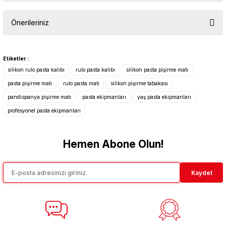
Önerileriniz
Yorum Yaz
Bu ürünün fiyat bilgisi, resim, ürün açıklamalarında ve diğer
konularda yetersiz gördüğünüz noktaları öneri formunu kullanarak
Etiketler :
tarafımıza iletebilirsiniz.
silikon rulo pasta kalıbı
rulo pasta kalıbı
silikon pasta pişirme matı
Görüş ve önerileriniz için teşekkür ederiz.
pasta pişirme matı
rulo pasta matı
silikon pişirme tabakası
pandispanya pişirme matı
pasta ekipmanları
yaş pasta ekipmanları
Ürün resmi kalitesiz, bozuk veya görüntülenemiyor.
profesyonel pasta ekipmanları
Ürün açıklamasında eksik bilgiler bulunuyor.
Ürün bilgilerinde hatalar bulunuyor.
Hemen Abone Olun!
Ürün fiyatı diğer sitelerden daha pahalı.
Bu ürüne benzer farklı alternatifler olmalı.
Kaydet
Gönder