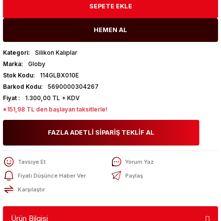
SEPETE EKLE
HEMEN AL
Kategori
Silikon Kalıplar
Marka
Globy
Stok Kodu
114GLBX010E
Barkod Kodu
5690000304267
Fiyat
1.300,00 TL + KDV
*151,98 TL den başlayan taksitlerle!
FAZLA ADETLİ SİPARİŞ TEKLİF AL
Tavsiye Et
Yorum Yaz
Fiyatı Düşünce Haber Ver
Paylaş
Karşılaştır
Ürün Bilgisi