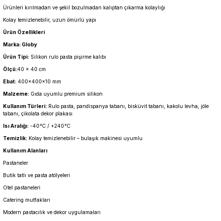
Ürünleri kırılmadan ve şekil bozulmadan kalıptan çıkarma kolaylığı
Kolay temizlenebilir, uzun ömürlü yapı
Ürün Özellikleri
Marka: Globy
Ürün Tipi:
Silikon rulo pasta pişirme kalıbı
Ölçü:
40 × 40 cm
Ebat:
400x400x10 mm
Malzeme:
Gıda uyumlu premium silikon
Kullanım Türleri:
Rulo pasta, pandispanya tabanı, bisküvit tabanı, kakolu levha, jöle
tabanı, çikolata dekor plakası
Isı Aralığı:
-40°C / +240°C
Temizlik:
Kolay temizlenebilir – bulaşık makinesi uyumlu
Kullanım Alanları
Pastaneler
Butik tatlı ve pasta atölyeleri
Otel pastaneleri
Catering mutfakları
Modern pastacılık ve dekor uygulamaları