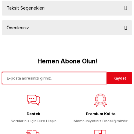
Taksit Seçenekleri
Bu ürüne ilk yorumu siz yapın!
Önerileriniz
Yorum Yaz
Bu ürünün fiyat bilgisi, resim, ürün açıklamalarında ve diğer
konularda yetersiz gördüğünüz noktaları öneri formunu kullanarak
tarafımıza iletebilirsiniz.
Görüş ve önerileriniz için teşekkür ederiz.
Hemen Abone Olun!
Ürün resmi kalitesiz, bozuk veya görüntülenemiyor.
Kaydet
Ürün açıklamasında eksik bilgiler bulunuyor.
Ürün bilgilerinde hatalar bulunuyor.
Ürün fiyatı diğer sitelerden daha pahalı.
Bu ürüne benzer farklı alternatifler olmalı.
Destek
Premium Kalite
Sorularınız için Bize Ulaşın
Memnuniyetiniz Önceliğimizdir