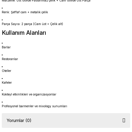
Malzeme: Üst Gövde Paslanmaz çelik + Cam Gövde Üst Parça
Renk: Şeffaf cam + metalik çelik
Parça Sayısı: 2 parça (Cam üst + Çelik alt)
Kullanım Alanları
Barlar
Restoranlar
Oteller
Kafeler
Kokteyl etkinlikleri ve organizasyonlar
Profesyonel barmenler ve mixology sunumları
Yorumlar (0)