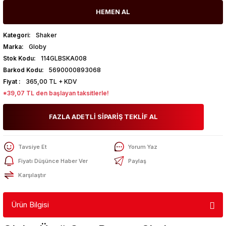
HEMEN AL
Kategori
Shaker
Marka
Globy
Stok Kodu
114GLBSKA008
Barkod Kodu
5690000893068
Fiyat
365,00 TL + KDV
*39,07 TL den başlayan taksitlerle!
FAZLA ADETLİ SİPARİŞ TEKLİF AL
Tavsiye Et
Yorum Yaz
Fiyatı Düşünce Haber Ver
Paylaş
Karşılaştır
Ürün Bilgisi