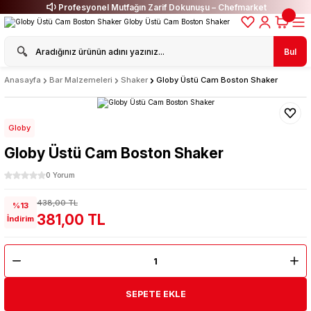
Profesyonel Mutfağın Zarif Dokunuşu – Chefmarket
Bul
Anasayfa
Bar Malzemeleri
Shaker
Globy Üstü Cam Boston Shaker
Globy
Globy Üstü Cam Boston Shaker
0 Yorum
438,00 TL
%13
381,00 TL
İndirim
SEPETE EKLE