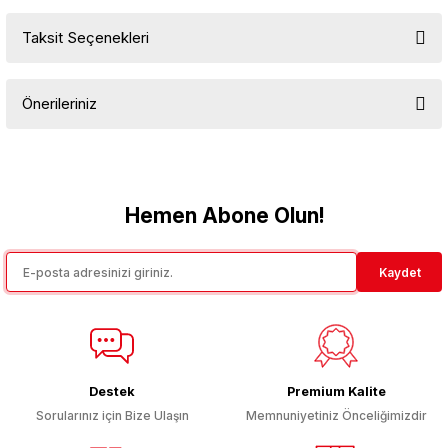
Taksit Seçenekleri
Bu ürüne ilk yorumu siz yapın!
Önerileriniz
Yorum Yaz
Bu ürünün fiyat bilgisi, resim, ürün açıklamalarında ve diğer
konularda yetersiz gördüğünüz noktaları öneri formunu kullanarak
tarafımıza iletebilirsiniz.
Görüş ve önerileriniz için teşekkür ederiz.
Hemen Abone Olun!
Ürün resmi kalitesiz, bozuk veya görüntülenemiyor.
Kaydet
Ürün açıklamasında eksik bilgiler bulunuyor.
Ürün bilgilerinde hatalar bulunuyor.
Ürün fiyatı diğer sitelerden daha pahalı.
Bu ürüne benzer farklı alternatifler olmalı.
Destek
Premium Kalite
Sorularınız için Bize Ulaşın
Memnuniyetiniz Önceliğimizdir