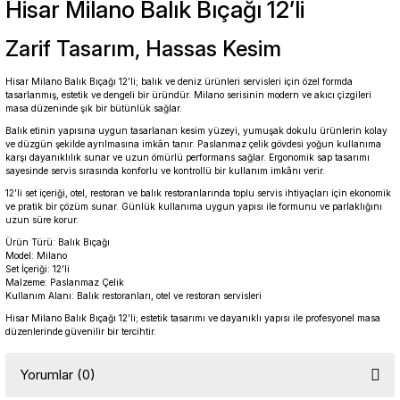
Hisar
Milano Balık Bıçağı 12’li
Zarif Tasarım, Hassas Kesim
Hisar Milano Balık Bıçağı 12’li; balık ve deniz ürünleri servisleri için özel formda
tasarlanmış, estetik ve dengeli bir üründür. Milano serisinin modern ve akıcı çizgileri
masa düzeninde şık bir bütünlük sağlar.
Balık etinin yapısına uygun tasarlanan kesim yüzeyi, yumuşak dokulu ürünlerin kolay
ve düzgün şekilde ayrılmasına imkân tanır. Paslanmaz çelik gövdesi yoğun kullanıma
karşı dayanıklılık sunar ve uzun ömürlü performans sağlar. Ergonomik sap tasarımı
sayesinde servis sırasında konforlu ve kontrollü bir kullanım imkânı verir.
12’li set içeriği, otel, restoran ve balık restoranlarında toplu servis ihtiyaçları için ekonomik
ve pratik bir çözüm sunar. Günlük kullanıma uygun yapısı ile formunu ve parlaklığını
uzun süre korur.
Ürün Türü: Balık Bıçağı
Model: Milano
Set İçeriği: 12’li
Malzeme: Paslanmaz Çelik
Kullanım Alanı: Balık restoranları, otel ve restoran servisleri
Hisar Milano Balık Bıçağı 12’li; estetik tasarımı ve dayanıklı yapısı ile profesyonel masa
düzenlerinde güvenilir bir tercihtir.
Yorumlar (0)