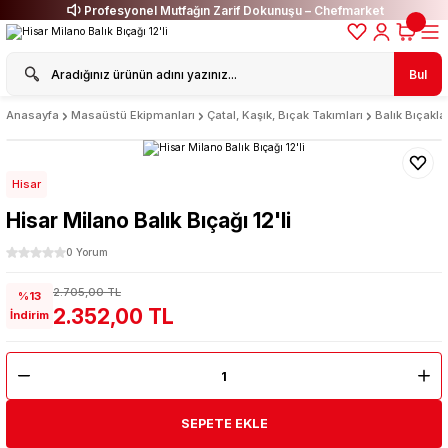
Profesyonel Mutfağın Zarif Dokunuşu – Chefmarket
Bul
Anasayfa
Masaüstü Ekipmanları
Çatal, Kaşık, Bıçak Takımları
Balık Bıçaklar
Hisar
Hisar Milano Balık Bıçağı 12'li
0 Yorum
2.705,00 TL
%13
2.352,00 TL
İndirim
SEPETE EKLE