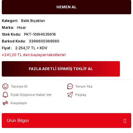
HEMEN AL
Kategori
Balık Bıçakları
Marka
Hisar
Stok Kodu
PKT-106HIS35616
Barkod Kodu
3396600369560
Fiyat
2.254,17 TL + KDV
*241,20 TL den başlayan taksitlerle!
FAZLA ADETLİ SİPARİŞ TEKLİF AL
Tavsiye Et
Yorum Yaz
Fiyatı Düşünce Haber Ver
Paylaş
Karşılaştır
Ürün Bilgisi