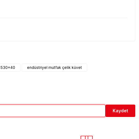
etebilirsiniz.
0x530x40
endüstriyel mutfak çelik küvet
Kaydet