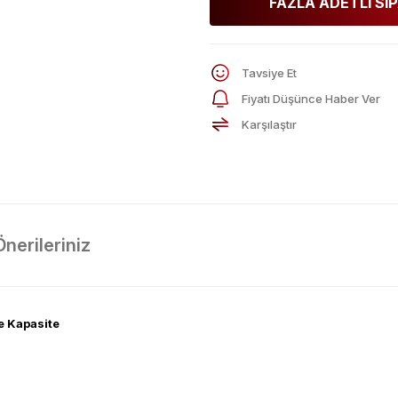
FAZLA ADETLİ SİP
Tavsiye Et
Fiyatı Düşünce Haber Ver
Karşılaştır
Önerileriniz
e Kapasite