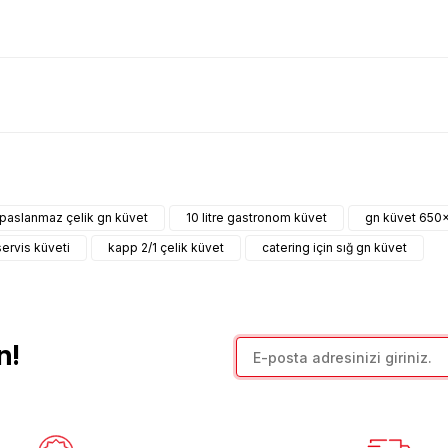
arda yetersiz gördüğünüz noktaları öneri formunu kullanarak tarafımıza il
Bu ürüne ilk yorumu siz yapın!
paslanmaz çelik gn küvet
10 litre gastronom küvet
gn küvet 65
Yorum Yaz
ervis küveti
kapp 2/1 çelik küvet
catering için sığ gn küvet
n!