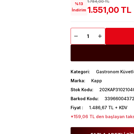
1.784,00 TL
%13
1.551,00 TL
İndirim
Kategori
Gastronom Küvetl
Marka
Kapp
Stok Kodu
202KAP3102104
Barkod Kodu
33966004372
Fiyat
1.486,67 TL + KDV
*159,06 TL den başlayan taksi