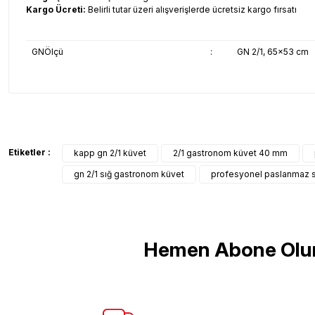
Kargo Ücreti:
Belirli tutar üzeri alışverişlerde ücretsiz kargo fırsatı
GNÖlçü
:
GN 2/1, 65x53 cm
Bu ürünün fiyat bilgisi, resim, ürün açıklamalarında ve diğer konul
Görüş ve önerileriniz için teşekkür ederiz.
Ürün resmi kalitesiz, bozuk veya görüntülenemiyor.
Etiketler :
kapp gn 2/1 küvet
2/1 gastronom küvet 40 mm
Ürün açıklamasında eksik bilgiler bulunuyor.
gn 2/1 sığ gastronom küvet
profesyonel paslanmaz s
Ürün bilgilerinde hatalar bulunuyor.
Ürün fiyatı diğer sitelerden daha pahalı.
Bu ürüne benzer farklı alternatifler olmalı.
Hemen Abone Olu