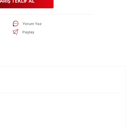
ARİŞ TEKLİF AL
Yorum Yaz
Paylaş