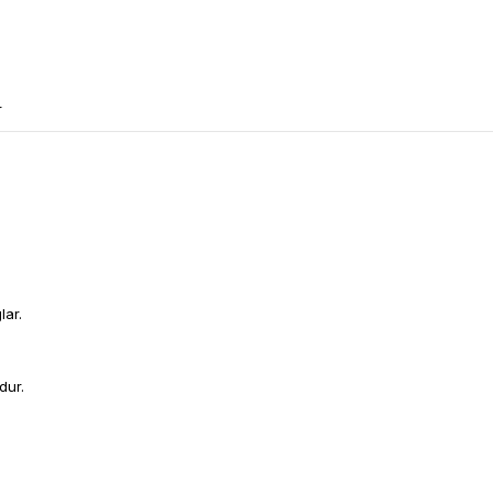
r
lar.
dur.
m