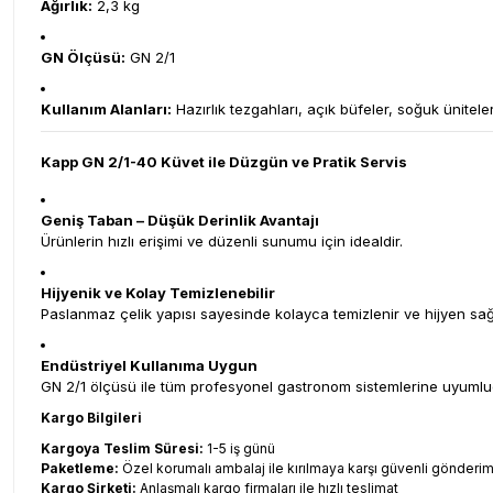
Ağırlık:
2,3 kg
GN Ölçüsü:
GN 2/1
Kullanım Alanları:
Hazırlık tezgahları, açık büfeler, soğuk ünitele
Kapp GN 2/1-40 Küvet ile Düzgün ve Pratik Servis
Geniş Taban – Düşük Derinlik Avantajı
Ürünlerin hızlı erişimi ve düzenli sunumu için idealdir.
Hijyenik ve Kolay Temizlenebilir
Paslanmaz çelik yapısı sayesinde kolayca temizlenir ve hijyen sağ
Endüstriyel Kullanıma Uygun
GN 2/1 ölçüsü ile tüm profesyonel gastronom sistemlerine uyumlu
Kargo Bilgileri
Kargoya Teslim Süresi:
1-5 iş günü
Paketleme:
Özel korumalı ambalaj ile kırılmaya karşı güvenli gönderi
Kargo Şirketi:
Anlaşmalı kargo firmaları ile hızlı teslimat