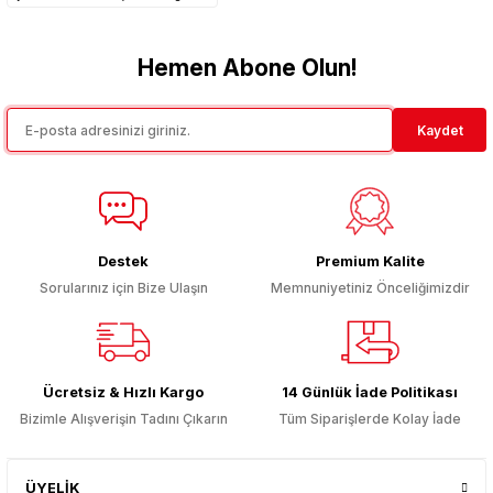
Ürün bilgilerinde hatalar bulunuyor.
Ürün fiyatı diğer sitelerden daha pahalı.
Hemen Abone Olun!
Bu ürüne benzer farklı alternatifler olmalı.
Kaydet
Gönder
Destek
Premium Kalite
Sorularınız için Bize Ulaşın
Memnuniyetiniz Önceliğimizdir
Ücretsiz & Hızlı Kargo
14 Günlük İade Politikası
Bizimle Alışverişin Tadını Çıkarın
Tüm Siparişlerde Kolay İade
ÜYELİK