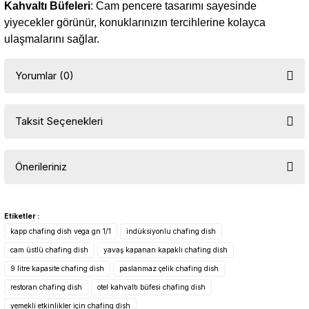
Kahvaltı Büfeleri
: Cam pencere tasarımı sayesinde
yiyecekler görünür, konuklarınızın tercihlerine kolayca
ulaşmalarını sağlar.
Yorumlar (0)
Taksit Seçenekleri
Bu ürüne ilk yorumu siz yapın!
Önerileriniz
Yorum Yaz
Bu ürünün fiyat bilgisi, resim, ürün açıklamalarında ve diğer
konularda yetersiz gördüğünüz noktaları öneri formunu kullanarak
Etiketler :
tarafımıza iletebilirsiniz.
kapp chafing dish vega gn 1/1
indüksiyonlu chafing dish
Görüş ve önerileriniz için teşekkür ederiz.
cam üstlü chafing dish
yavaş kapanan kapaklı chafing dish
9 litre kapasite chafing dish
paslanmaz çelik chafing dish
Ürün resmi kalitesiz, bozuk veya görüntülenemiyor.
restoran chafing dish
otel kahvaltı büfesi chafing dish
Ürün açıklamasında eksik bilgiler bulunuyor.
yemekli etkinlikler için chafing dish