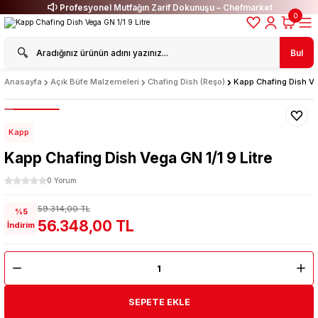
Profesyonel Mutfağın Zarif Dokunuşu – Chefmarket
0
Bul
Anasayfa
Açık Büfe Malzemeleri
Chafing Dish (Reşo)
Kapp Chafing Dish Veg
Kapp
Kapp Chafing Dish Vega GN 1/1 9 Litre
0 Yorum
59.314,00 TL
%5
56.348,00 TL
İndirim
SEPETE EKLE