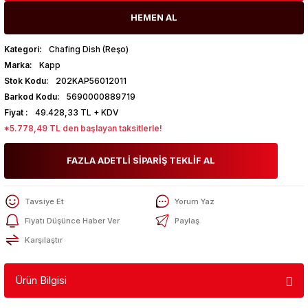
HEMEN AL
Kategori
Chafing Dish (Reşo)
Marka
Kapp
Stok Kodu
202KAP56012011
Barkod Kodu
5690000889719
Fiyat
49.428,33 TL + KDV
*5.778,49 TL den başlayan taksitlerle!
FAZLA ADETLİ SİPARİŞ TEKLİF AL
Tavsiye Et
Yorum Yaz
Fiyatı Düşünce Haber Ver
Paylaş
Karşılaştır
Ürün Bilgisi