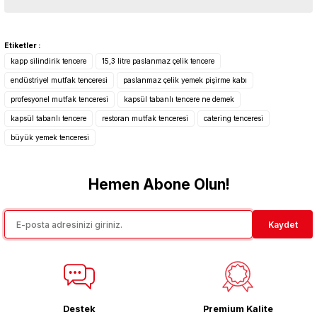
Bu ürünün fiyat bilgisi, resim, ürün açıklamalarında ve diğer
konularda yetersiz gördüğünüz noktaları öneri formunu kullanarak
Etiketler :
tarafımıza iletebilirsiniz.
kapp silindirik tencere
15,3 litre paslanmaz çelik tencere
Görüş ve önerileriniz için teşekkür ederiz.
endüstriyel mutfak tenceresi
paslanmaz çelik yemek pişirme kabı
profesyonel mutfak tenceresi
kapsül tabanlı tencere ne demek
Ürün resmi kalitesiz, bozuk veya görüntülenemiyor.
kapsül tabanlı tencere
restoran mutfak tenceresi
catering tenceresi
Ürün açıklamasında eksik bilgiler bulunuyor.
büyük yemek tenceresi
Ürün bilgilerinde hatalar bulunuyor.
Ürün fiyatı diğer sitelerden daha pahalı.
Hemen Abone Olun!
Bu ürüne benzer farklı alternatifler olmalı.
Kaydet
Gönder
Destek
Premium Kalite