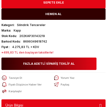
SEPETE EKLE
HEMEN AL
Kategori
Silindirik Tencereler
Marka
Kapp
Stok Kodu
202KAP30143219
Barkod Kodu
8699349618742
Fiyat
4.275,83 TL + KDV
*499,83 TL den başlayan taksitlerle!
FAZLA ADETLİ SİPARİŞ TEKLİF AL
Tavsiye Et
Yorum Yaz
Fiyatı Düşünce Haber Ver
Paylaş
Karşılaştır
Ürün Bilgisi