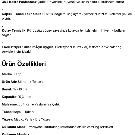
304 Kalite Paslanmaz Çelik
: Dayanıklı, hijyenik ve uzun ömürlü kullanım sunar.
Kapsül Taban Teknolojisi
: Eşit ısı dağılımı sağlayarak yemeklerinizi mükemmel şekilde
pişirir.
Kolay Temizlik
: Pürüzsüz yüzey sayesinde kolayca temizlenebilir, hijyenik kullanım
sağlar.
Endüstriyel Kullanım İçin Uygun
: Profesyonel mutfaklar, restoranlar ve catering
servisleri için idealdir.
Ürün Özellikleri
Marka:
Kapp
Ürün Adı:
Silindirik Tencere
Boyut:
32x19 cm
Kapasite:
15,3 Litre
Malzeme:
304 Kalite Paslanmaz Çelik
Taban:
Kapsül Taban
Yüzey:
Mat İç, Parlak Dış Yüzey
Kullanım Alanı:
Profesyonel mutfaklar, restoranlar, oteller, catering servisleri
Kullanım Alanları