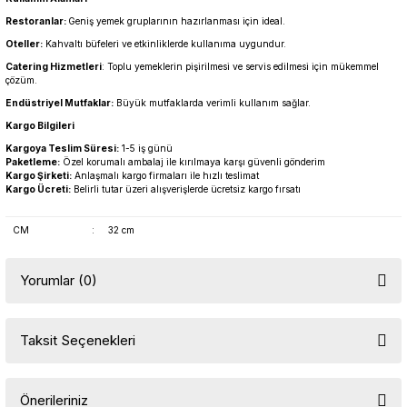
Restoranlar:
Geniş yemek gruplarının hazırlanması için ideal.
Oteller:
Kahvaltı büfeleri ve etkinliklerde kullanıma uygundur.
Catering Hizmetleri
: Toplu yemeklerin pişirilmesi ve servis edilmesi için mükemmel
çözüm.
Endüstriyel Mutfaklar:
Büyük mutfaklarda verimli kullanım sağlar.
Kargo Bilgileri
Kargoya Teslim Süresi:
1-5 iş günü
Paketleme:
Özel korumalı ambalaj ile kırılmaya karşı güvenli gönderim
Kargo Şirketi:
Anlaşmalı kargo firmaları ile hızlı teslimat
Kargo Ücreti:
Belirli tutar üzeri alışverişlerde ücretsiz kargo fırsatı
CM
:
32 cm
Yorumlar (0)
Taksit Seçenekleri
Bu ürüne ilk yorumu siz yapın!
Önerileriniz
Yorum Yaz