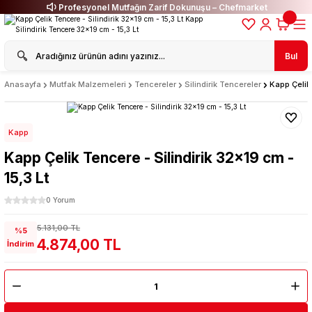
Profesyonel Mutfağın Zarif Dokunuşu – Chefmarket
Bul
Anasayfa
Mutfak Malzemeleri
Tencereler
Silindirik Tencereler
Kapp Çelik 
Kapp
Kapp Çelik Tencere - Silindirik 32x19 cm -
15,3 Lt
0 Yorum
5.131,00 TL
%5
4.874,00 TL
İndirim