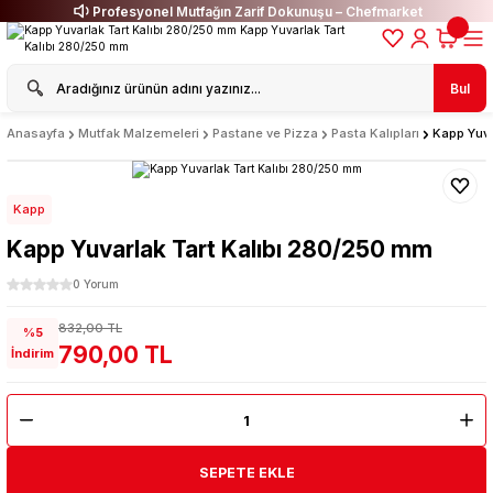
Profesyonel Mutfağın Zarif Dokunuşu – Chefmarket
Bul
Anasayfa
Mutfak Malzemeleri
Pastane ve Pizza
Pasta Kalıpları
Kapp Yuva
Kapp
Kapp Yuvarlak Tart Kalıbı 280/250 mm
0 Yorum
832,00 TL
%5
790,00 TL
İndirim
SEPETE EKLE