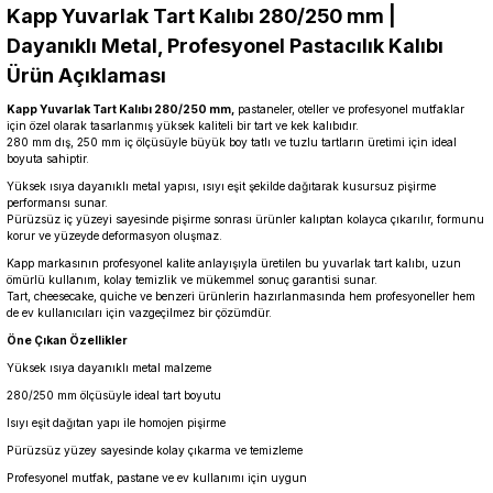
Kapp Yuvarlak Tart Kalıbı 280/250 mm |
Dayanıklı Metal, Profesyonel Pastacılık Kalıbı
Ürün Açıklaması
Kapp Yuvarlak Tart Kalıbı 280/250 mm,
pastaneler, oteller ve profesyonel mutfaklar
için özel olarak tasarlanmış yüksek kaliteli bir tart ve kek kalıbıdır.
280 mm dış, 250 mm iç ölçüsüyle büyük boy tatlı ve tuzlu tartların üretimi için ideal
boyuta sahiptir.
Yüksek ısıya dayanıklı metal yapısı, ısıyı eşit şekilde dağıtarak kusursuz pişirme
performansı sunar.
Pürüzsüz iç yüzeyi sayesinde pişirme sonrası ürünler kalıptan kolayca çıkarılır, formunu
korur ve yüzeyde deformasyon oluşmaz.
Kapp markasının profesyonel kalite anlayışıyla üretilen bu yuvarlak tart kalıbı, uzun
ömürlü kullanım, kolay temizlik ve mükemmel sonuç garantisi sunar.
Tart, cheesecake, quiche ve benzeri ürünlerin hazırlanmasında hem profesyoneller hem
de ev kullanıcıları için vazgeçilmez bir çözümdür.
Öne Çıkan Özellikler
Yüksek ısıya dayanıklı metal malzeme
280/250 mm ölçüsüyle ideal tart boyutu
Isıyı eşit dağıtan yapı ile homojen pişirme
Pürüzsüz yüzey sayesinde kolay çıkarma ve temizleme
Profesyonel mutfak, pastane ve ev kullanımı için uygun