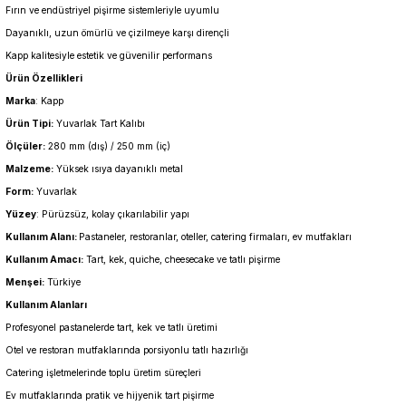
Fırın ve endüstriyel pişirme sistemleriyle uyumlu
Dayanıklı, uzun ömürlü ve çizilmeye karşı dirençli
Kapp kalitesiyle estetik ve güvenilir performans
Ürün Özellikleri
Marka
: Kapp
Ürün Tipi:
Yuvarlak Tart Kalıbı
Ölçüler:
280 mm (dış) / 250 mm (iç)
Malzeme:
Yüksek ısıya dayanıklı metal
Form:
Yuvarlak
Yüzey
: Pürüzsüz, kolay çıkarılabilir yapı
Kullanım Alanı:
Pastaneler, restoranlar, oteller, catering firmaları, ev mutfakları
Kullanım Amacı:
Tart, kek, quiche, cheesecake ve tatlı pişirme
Menşei:
Türkiye
Kullanım Alanları
Profesyonel pastanelerde tart, kek ve tatlı üretimi
Otel ve restoran mutfaklarında porsiyonlu tatlı hazırlığı
Catering işletmelerinde toplu üretim süreçleri
Ev mutfaklarında pratik ve hijyenik tart pişirme