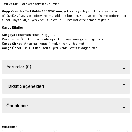
Tatlı ve tuzlu tariflerde estetik sunumlar
Kapp Yuvarlak Tart Kalıbı 280/250 mm,
yüksek ısıya dayanıklı metal yapısı ve
pürüzsüz yüzeyiyle profesyonel mutfaklarda kusursuz tart ve kek pişirme performansı
sunar. Dayanıklı, hijyenik ve uzun ömürlü. ChefMarket’te hemen keşfedin!
Kargo Bilgileri
Kargoya Teslim Süresi: 1
-5 iş günü
Paketleme:
Özel korumalı ambalaj ile kırılmaya karşı güvenli gönderim
Kargo Şirketi:
Anlaşmalı kargo firmaları ile hızlı teslimat
Kargo Ücreti:
Belirli tutar üzeri alışverişlerde ücretsiz kargo fırsatı
Yorumlar (0)
Taksit Seçenekleri
Bu ürüne ilk yorumu siz yapın!
Önerileriniz
Yorum Yaz
Bu ürünün fiyat bilgisi, resim, ürün açıklamalarında ve diğer
konularda yetersiz gördüğünüz noktaları öneri formunu kullanarak
Etiketler :
tarafımıza iletebilirsiniz.