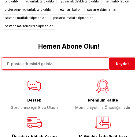
tart kalıbı
yuvarlak tart kalıbı
yuvarlak delikli tart kalıbı
tart kalıbı 28 cm
Görüş ve önerileriniz için teşekkür ederiz.
profesyonel yuvarlak tart kalıbı
metal tart kalıbı
pastane ekipmanları
pastane mutfak ekipmanları
pastane imalat ekipmanları
Ürün resmi kalitesiz, bozuk veya görüntülenemiyor.
pastane malzemeleri ekipmanları
Ürün açıklamasında eksik bilgiler bulunuyor.
Ürün bilgilerinde hatalar bulunuyor.
Hemen Abone Olun!
Ürün fiyatı diğer sitelerden daha pahalı.
Bu ürüne benzer farklı alternatifler olmalı.
Kaydet
Gönder
Destek
Premium Kalite
Sorularınız için Bize Ulaşın
Memnuniyetiniz Önceliğimizdir
Ücretsiz & Hızlı Kargo
14 Günlük İade Politikası