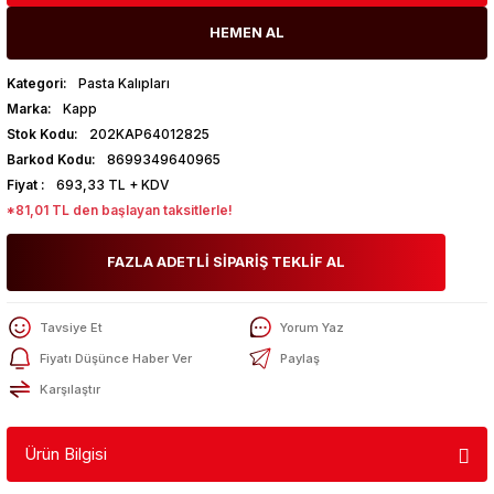
HEMEN AL
Kategori
Pasta Kalıpları
Marka
Kapp
Stok Kodu
202KAP64012825
Barkod Kodu
8699349640965
Fiyat
693,33 TL + KDV
*81,01 TL den başlayan taksitlerle!
FAZLA ADETLİ SİPARİŞ TEKLİF AL
Tavsiye Et
Yorum Yaz
Fiyatı Düşünce Haber Ver
Paylaş
Karşılaştır
Ürün Bilgisi