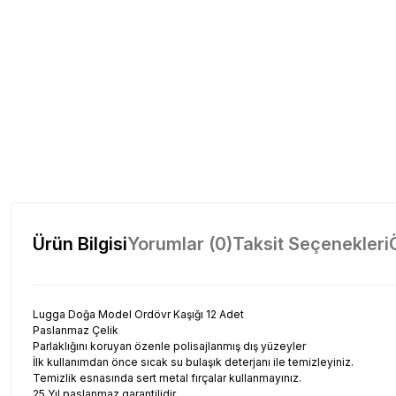
Ürün Bilgisi
Yorumlar (0)
Taksit Seçenekleri
Lugga Doğa Model Ordövr Kaşığı 12 Adet
Paslanmaz Çelik
Parlaklığını koruyan özenle polisajlanmış dış yüzeyler
İlk kullanımdan önce sıcak su bulaşık deterjanı ile temizleyiniz.
Temizlik esnasında sert metal fırçalar kullanmayınız.
25 Yıl paslanmaz garantilidir.