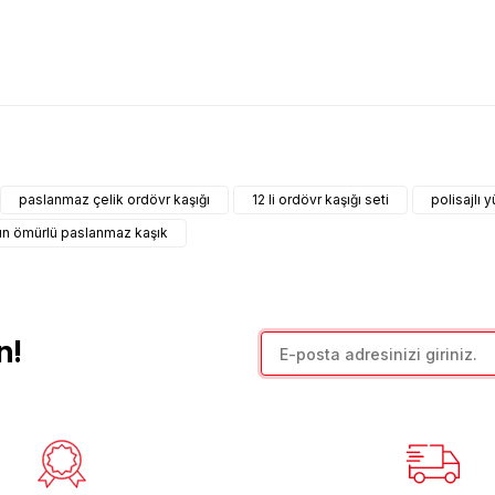
arda yetersiz gördüğünüz noktaları öneri formunu kullanarak tarafımıza il
Bu ürüne ilk yorumu siz yapın!
paslanmaz çelik ordövr kaşığı
12 li ordövr kaşığı seti
polisajlı 
Yorum Yaz
n ömürlü paslanmaz kaşık
n!
Gönder