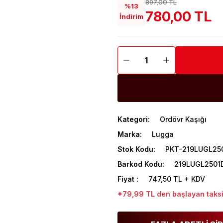
897,00 TL
%13
780,00 TL
İndirim
Kategori
Ordövr Kaşığı
Marka
Lugga
Stok Kodu
PKT-219LUGL25
Barkod Kodu
219LUGL250
Fiyat
747,50 TL + KDV
*79,99 TL den başlayan taksit