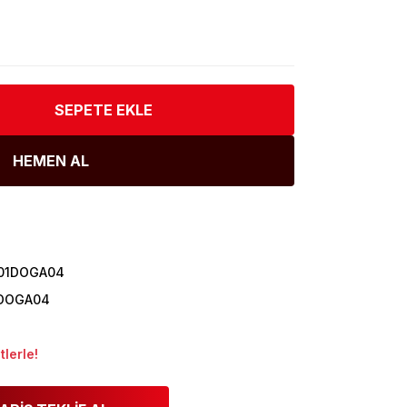
SEPETE EKLE
HEMEN AL
01DOGA04
1DOGA04
lerle!