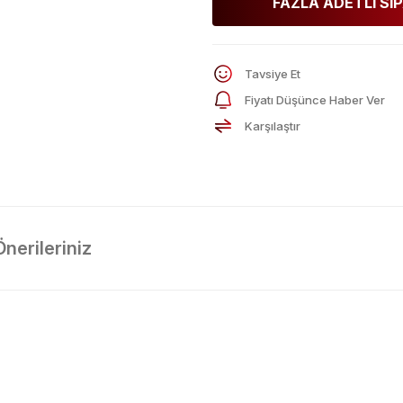
FAZLA ADETLİ SİP
Tavsiye Et
Fiyatı Düşünce Haber Ver
Karşılaştır
Önerileriniz