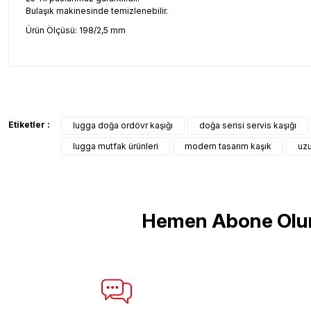
Bulaşık makinesinde temizlenebilir.
Ürün Ölçüsü: 198/2,5 mm
Bu ürünün fiyat bilgisi, resim, ürün açıklamalarında ve diğer konul
Görüş ve önerileriniz için teşekkür ederiz.
Ürün resmi kalitesiz, bozuk veya görüntülenemiyor.
Etiketler :
lugga doğa ordövr kaşığı
doğa serisi servis kaşığı
Ürün açıklamasında eksik bilgiler bulunuyor.
lugga mutfak ürünleri
modern tasarım kaşık
uzu
Ürün bilgilerinde hatalar bulunuyor.
Ürün fiyatı diğer sitelerden daha pahalı.
Bu ürüne benzer farklı alternatifler olmalı.
Hemen Abone Olu