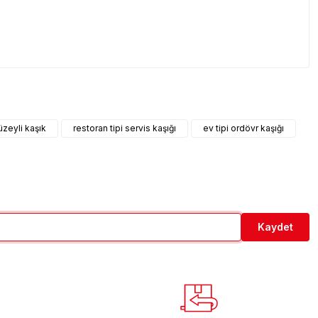
etebilirsiniz.
yüzeyli kaşık
restoran tipi servis kaşığı
ev tipi ordövr kaşığı
Kaydet