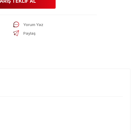
ARİŞ TEKLİF AL
Yorum Yaz
Paylaş