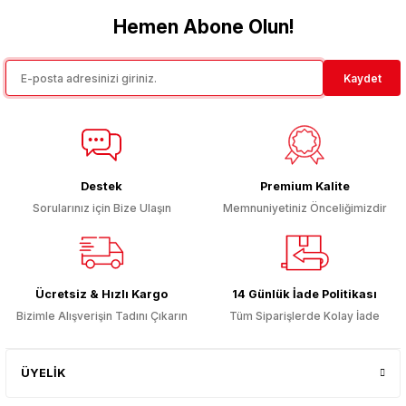
tarafımıza iletebilirsiniz.
Görüş ve önerileriniz için teşekkür ederiz.
Hemen Abone Olun!
Ürün resmi kalitesiz, bozuk veya görüntülenemiyor.
Kaydet
Ürün açıklamasında eksik bilgiler bulunuyor.
Ürün bilgilerinde hatalar bulunuyor.
Ürün fiyatı diğer sitelerden daha pahalı.
Bu ürüne benzer farklı alternatifler olmalı.
Destek
Premium Kalite
Sorularınız için Bize Ulaşın
Memnuniyetiniz Önceliğimizdir
Gönder
Ücretsiz & Hızlı Kargo
14 Günlük İade Politikası
Bizimle Alışverişin Tadını Çıkarın
Tüm Siparişlerde Kolay İade
ÜYELİK