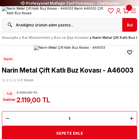
Profesyonel Mutfağın Zarif Dokunuşu – Chefmarket
Bul
Anasayfa
Bar Malzemeleri
Buz ve Şişe Kovaları
Narin Metal Çift Katlı Buz
Narin
Narin Metal Çift Katlı Buz Kovası - A46003
0 Yorum
2.230,00 TL
%5
2.119,00 TL
İndirim
SEPETE EKLE