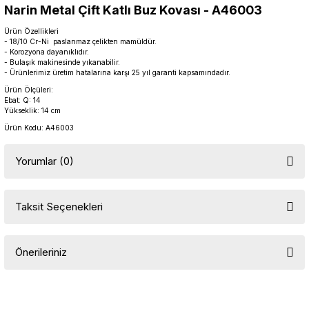
Narin Metal Çift Katlı Buz Kovası - A46003
Ürün Özellikleri
- 18/10 Cr-Ni paslanmaz çelikten mamüldür.
- Korozyona dayanıklıdır.
- Bulaşık makinesinde yıkanabilir.
- Ürünlerimiz üretim hatalarına karşı 25 yıl garanti kapsamındadır.
Ürün Ölçüleri:
Ebat: Q: 14
Yükseklik: 14 cm
Ürün Kodu: A46003
Yorumlar (0)
Taksit Seçenekleri
Bu ürüne ilk yorumu siz yapın!
Önerileriniz
Yorum Yaz
Bu ürünün fiyat bilgisi, resim, ürün açıklamalarında ve diğer
konularda yetersiz gördüğünüz noktaları öneri formunu kullanarak