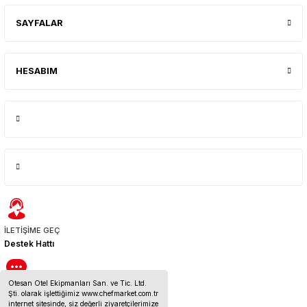
SAYFALAR
HESABIM
İLETİŞİME GEÇ
Destek Hattı
Otesan Otel Ekipmanları San. ve Tic. Ltd.
BİZE ULAŞIN
Şti. olarak işlettiğimiz www.chefmarket.com.tr
İletişim Bilgileri
internet sitesinde, siz değerli ziyaretçilerimize