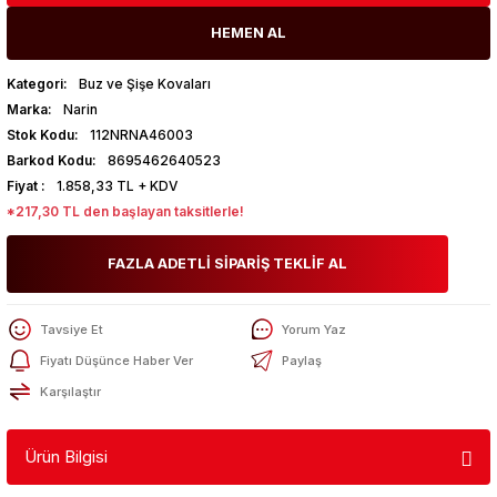
HEMEN AL
Kategori
Buz ve Şişe Kovaları
Marka
Narin
Stok Kodu
112NRNA46003
Barkod Kodu
8695462640523
Fiyat
1.858,33 TL + KDV
*217,30 TL den başlayan taksitlerle!
FAZLA ADETLİ SİPARİŞ TEKLİF AL
Tavsiye Et
Yorum Yaz
Fiyatı Düşünce Haber Ver
Paylaş
Karşılaştır
Ürün Bilgisi