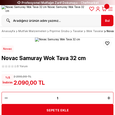
Profesyonel Mutfağın Zarif Dokunuşu – Chefmarket
Bul
Anasayfa
Mutfak Malzemeleri
Pişirme Grubu
Tavalar
Wok Tavalar
Novac
Novac
Novac Samuray Wok Tava 32 cm
0 Yorum
2.200,00 TL
%5
2.090,00 TL
İndirim
SEPETE EKLE