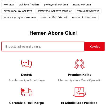
tarafımıza iletebilirsiniz.
wok tava
wok tava fiyatları
profesyonel wok tava
novac wok tava
Görüş ve önerileriniz için teşekkür ederiz.
novac samuray wok tava
profesyonel wok tava modelleri
yapışmaz wok tava
yanmaz yapışmaz wok tava
novac mutfak ürünleri
restoran tipi wok tava
Ürün resmi kalitesiz, bozuk veya görüntülenemiyor.
Ürün açıklamasında eksik bilgiler bulunuyor.
Hemen Abone Olun!
Ürün bilgilerinde hatalar bulunuyor.
Ürün fiyatı diğer sitelerden daha pahalı.
Bu ürüne benzer farklı alternatifler olmalı.
Kaydet
Destek
Premium Kalite
Gönder
Sorularınız için Bize Ulaşın
Memnuniyetiniz Önceliğimizdir
Ücretsiz & Hızlı Kargo
14 Günlük İade Politikası