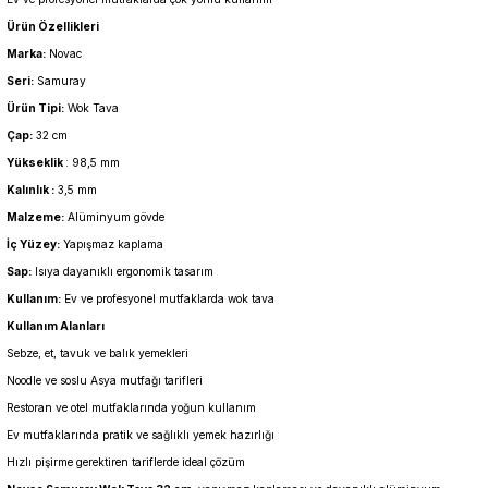
Ürün Özellikleri
Marka:
Novac
Seri:
Samuray
Ürün Tipi:
Wok Tava
Çap:
32 cm
Yükseklik
: 98,5 mm
Kalınlık :
3,5 mm
Malzeme:
Alüminyum gövde
İç Yüzey:
Yapışmaz kaplama
Sap:
Isıya dayanıklı ergonomik tasarım
Kullanım:
Ev ve profesyonel mutfaklarda wok tava
Kullanım Alanları
Sebze, et, tavuk ve balık yemekleri
Noodle ve soslu Asya mutfağı tarifleri
Restoran ve otel mutfaklarında yoğun kullanım
Ev mutfaklarında pratik ve sağlıklı yemek hazırlığı
Hızlı pişirme gerektiren tariflerde ideal çözüm