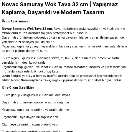
Novac Samuray Wok Tava 32 cm | Yapışmaz
Kaplama, Dayanıklı ve Modern Tasarım
Ürün Açıklaması
Novac Samuray Wok Tava 32 cm,
Asya mutfağının eşsiz lezzetlerini ve hızlı pişirme
tekniklerini mutfaklarınıza taşıyan profesyonel bir üründür.
Dayanıklı alüminyum gövdesi, yüksek ısıya dayanıklılığı ve hızlı ısı iletimi sayesinde
yemeklerinizi homojen şekilde pişirir.
Yapışmaz kaplama yüzeyi, yiyeceklerin tavaya yapışmasını önleyerek hem sağlıklı hem
de pratik pişirme deneyimi sunar.
32 cm ölçüsü, günlük kullanımda sebze, et, tavuk, deniz ürünleri, noodle ve soslu
yemekler için ideal boyut sağlar.
Ergonomik sapı güvenli ve rahat kullanım imkânı sunarken, modern ve şık tasarımıyla
mutfaklarınıza estetik bir dokunuş katar.
Uzun ömürlü yapısıyla hem ev mutfaklarında hem de profesyonel işletmelerde tercih
edilen Novac
Samuray Wok Tava,
sağlıklı pişirme deneyimi için ideal bir çözümdür.
Öne Çıkan Özellikler
32 cm genişlik ile günlük kullanıma ideal boyut
Dayanıklı alüminyum gövde ile eşit ısı dağılımı
Yapışmaz kaplama ile sağlıklı ve pratik pişirme
Ergonomik, ısıya dayanıklı sap tasarımı
Çizilmeye dayanıklı, uzun ömürlü yapı
Ev ve profesyonel mutfaklarda çok yönlü kullanım