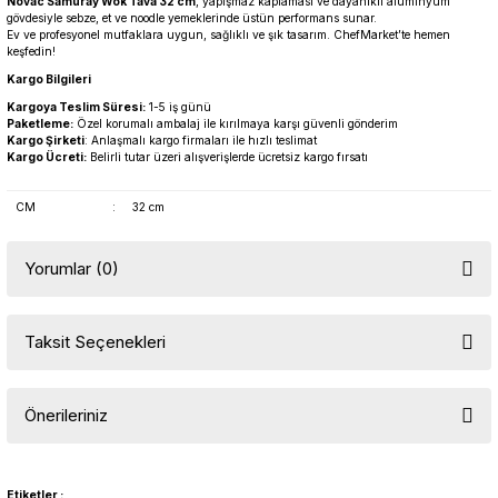
Novac Samuray Wok Tava 32 cm
, yapışmaz kaplaması ve dayanıklı alüminyum
gövdesiyle sebze, et ve noodle yemeklerinde üstün performans sunar.
Ev ve profesyonel mutfaklara uygun, sağlıklı ve şık tasarım. ChefMarket’te hemen
keşfedin!
Kargo Bilgileri
Kargoya Teslim Süresi:
1-5 iş günü
Paketleme:
Özel korumalı ambalaj ile kırılmaya karşı güvenli gönderim
Kargo Şirketi
: Anlaşmalı kargo firmaları ile hızlı teslimat
Kargo Ücreti:
Belirli tutar üzeri alışverişlerde ücretsiz kargo fırsatı
CM
:
32 cm
Yorumlar (0)
Taksit Seçenekleri
Bu ürüne ilk yorumu siz yapın!
Önerileriniz
Yorum Yaz
Bu ürünün fiyat bilgisi, resim, ürün açıklamalarında ve diğer
konularda yetersiz gördüğünüz noktaları öneri formunu kullanarak
Etiketler :