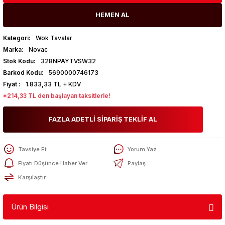
HEMEN AL
Kategori
Wok Tavalar
Marka
Novac
Stok Kodu
328NPAYTVSW32
Barkod Kodu
5690000746173
Fiyat
1.833,33 TL + KDV
*214,33 TL den başlayan taksitlerle!
FAZLA ADETLİ SİPARİŞ TEKLİF AL
Tavsiye Et
Yorum Yaz
Fiyatı Düşünce Haber Ver
Paylaş
Karşılaştır
Ürün Bilgisi