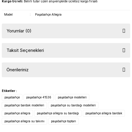
Kargo Ücreti:
Belirli tutar üzeri alışverişlerde ücretsiz kargo fırsatı
Model
:
Paşabahçe Allegra
Yorumlar (0)
Taksit Seçenekleri
Bu ürüne ilk yorumu siz yapın!
Önerileriniz
Yorum Yaz
Bu ürünün fiyat bilgisi, resim, ürün açıklamalarında ve diğer
konularda yetersiz gördüğünüz noktaları öneri formunu kullanarak
Etiketler :
tarafımıza iletebilirsiniz.
paşabahçe
paşabahçe 41536
paşabahçe modelleri
Görüş ve önerileriniz için teşekkür ederiz.
paşabahçe bardak modelleri
paşabahçe su bardağı modelleri
paşabahçe allegra
paşabahçe allegra su bardağı
paşabahçe allegra bardak
Ürün resmi kalitesiz, bozuk veya görüntülenemiyor.
paşabahçe allegra su takımı
paşabahçe toptan
Ürün açıklamasında eksik bilgiler bulunuyor.
Ürün bilgilerinde hatalar bulunuyor.