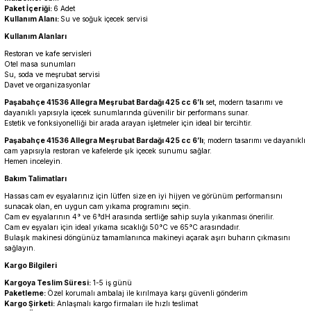
Paket İçeriği:
6 Adet
Kullanım Alanı:
Su ve soğuk içecek servisi
Kullanım Alanları
Restoran ve kafe servisleri
Otel masa sunumları
Su, soda ve meşrubat servisi
Davet ve organizasyonlar
Paşabahçe 41536 Allegra Meşrubat Bardağı 425 cc 6’lı
set, modern tasarımı ve
dayanıklı yapısıyla içecek sunumlarında güvenilir bir performans sunar.
Estetik ve fonksiyonelliği bir arada arayan işletmeler için ideal bir tercihtir.
Paşabahçe 41536 Allegra Meşrubat Bardağı 425 cc 6’lı
; modern tasarımı ve dayanıklı
cam yapısıyla restoran ve kafelerde şık içecek sunumu sağlar.
Hemen inceleyin.
Bakım Talimatları
Hassas cam ev eşyalarınız için lütfen size en iyi hijyen ve görünüm performansını
sunacak olan, en uygun cam yıkama programını seçin.
Cam ev eşyalarının 4° ve 6°dH arasında sertliğe sahip suyla yıkanması önerilir.
Cam ev eşyaları için ideal yıkama sıcaklığı 50°C ve 65°C arasındadır.
Bulaşık makinesi döngünüz tamamlanınca makineyi açarak aşırı buharın çıkmasını
sağlayın.
Kargo Bilgileri
Kargoya Teslim Süresi:
1-5 iş günü
Paketleme:
Özel korumalı ambalaj ile kırılmaya karşı güvenli gönderim
Kargo Şirketi:
Anlaşmalı kargo firmaları ile hızlı teslimat