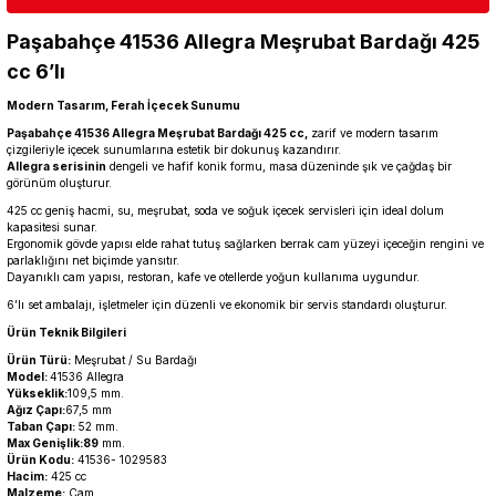
Paşabahçe 41536 Allegra Meşrubat Bardağı 425
cc 6’lı
Modern Tasarım, Ferah İçecek Sunumu
Paşabahçe 41536 Allegra Meşrubat Bardağı 425 cc,
zarif ve modern tasarım
çizgileriyle içecek sunumlarına estetik bir dokunuş kazandırır.
Allegra serisinin
dengeli ve hafif konik formu, masa düzeninde şık ve çağdaş bir
görünüm oluşturur.
425 cc geniş hacmi, su, meşrubat, soda ve soğuk içecek servisleri için ideal dolum
kapasitesi sunar.
Ergonomik gövde yapısı elde rahat tutuş sağlarken berrak cam yüzeyi içeceğin rengini ve
parlaklığını net biçimde yansıtır.
Dayanıklı cam yapısı, restoran, kafe ve otellerde yoğun kullanıma uygundur.
6’lı set ambalajı, işletmeler için düzenli ve ekonomik bir servis standardı oluşturur.
Ürün Teknik Bilgileri
Ürün Türü:
Meşrubat / Su Bardağı
Model:
41536 Allegra
Yükseklik:
109,5 mm.
Ağız Çapı:
67,5 mm
Taban Çapı:
52 mm.
Max Genişlik:89
mm.
Ürün Kodu:
41536- 1029583
Hacim:
425 cc
Malzeme:
Cam