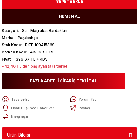
SEPETE EKLE
HEMEN AL
Kategori
Su - Meşrubat Bardakları
Marka
Paşabahçe
Stok Kodu
PKT-10041536S
Barkod Kodu
41536-SL-R1
Fiyat
396,67 TL + KDV
*42,46 TL den başlayan taksitlerle!
FAZLA ADETLİ SİPARİŞ TEKLİF AL
Tavsiye Et
Yorum Yaz
Fiyatı Düşünce Haber Ver
Paylaş
Karşılaştır
Ürün Bilgisi