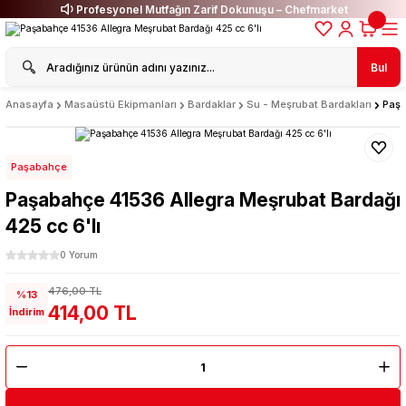
Profesyonel Mutfağın Zarif Dokunuşu – Chefmarket
Bul
Anasayfa
Masaüstü Ekipmanları
Bardaklar
Su - Meşrubat Bardakları
Paşa
Paşabahçe
Paşabahçe 41536 Allegra Meşrubat Bardağı
425 cc 6'lı
0 Yorum
476,00 TL
%13
414,00 TL
İndirim