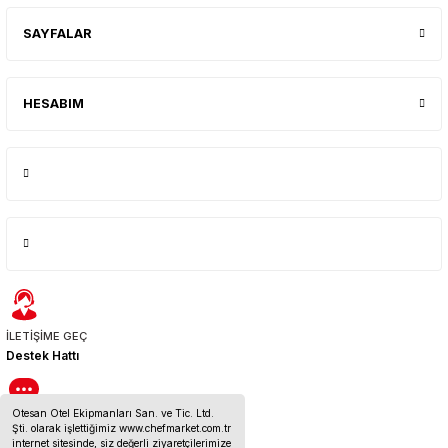
SAYFALAR
HESABIM
İLETİŞİME GEÇ
Destek Hattı
Otesan Otel Ekipmanları San. ve Tic. Ltd.
BİZE ULAŞIN
Şti. olarak işlettiğimiz www.chefmarket.com.tr
İletişim Bilgileri
internet sitesinde, siz değerli ziyaretçilerimize