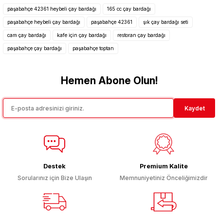
tarafımıza iletebilirsiniz.
paşabahçe 42361 heybeli çay bardağı
165 cc çay bardağı
Görüş ve önerileriniz için teşekkür ederiz.
paşabahçe heybeli çay bardağı
paşabahçe 42361
şık çay bardağı seti
cam çay bardağı
kafe için çay bardağı
restoran çay bardağı
Ürün resmi kalitesiz, bozuk veya görüntülenemiyor.
paşabahçe çay bardağı
paşabahçe toptan
Ürün açıklamasında eksik bilgiler bulunuyor.
Ürün bilgilerinde hatalar bulunuyor.
Hemen Abone Olun!
Ürün fiyatı diğer sitelerden daha pahalı.
Bu ürüne benzer farklı alternatifler olmalı.
Kaydet
Gönder
Destek
Premium Kalite
Sorularınız için Bize Ulaşın
Memnuniyetiniz Önceliğimizdir