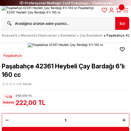
Profesyonel Mutfağın Zarif Dokunuşu – Chefmarket
Bul
Anasayfa
Masaüstü Ekipmanları
Bardaklar
Çay Bardakları
Paşabahçe 4236
Paşabahçe
Paşabahçe 42361 Heybeli Çay Bardağı 6'lı
160 cc
0 Yorum
255,00 TL
%13
222,00 TL
İndirim