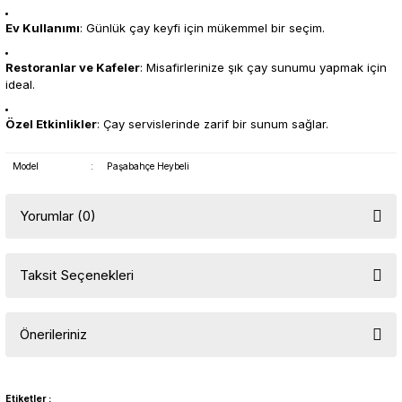
Ev Kullanımı
: Günlük çay keyfi için mükemmel bir seçim.
Restoranlar ve Kafeler
: Misafirlerinize şık çay sunumu yapmak için
ideal.
Özel Etkinlikler
: Çay servislerinde zarif bir sunum sağlar.
Model
:
Paşabahçe Heybeli
Yorumlar (0)
Taksit Seçenekleri
Bu ürüne ilk yorumu siz yapın!
Önerileriniz
Yorum Yaz
Bu ürünün fiyat bilgisi, resim, ürün açıklamalarında ve diğer
konularda yetersiz gördüğünüz noktaları öneri formunu kullanarak
Etiketler :