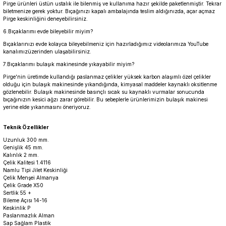
Pirge ürünleri üstün ustalık ile bilenmiş ve kullanıma hazır şekilde paketlenmiştir. Tekrar
biletmenize gerek yoktur. Bıçağınızı kapalı ambalajında teslim aldığınızda, açar açmaz
Pirge keskinliğini deneyebilirsiniz.
6.Bıçaklarımı evde bileyebilir miyim?
Bıçaklarınızı evde kolayca bileyebilmeniz için hazırladığımız videolarımıza YouTube
kanalımızüzerinden ulaşabilirsiniz.
7.Bıçaklarımı bulaşık makinesinde yıkayabilir miyim?
Pirge'nin üretimde kullandığı paslanmaz çelikler yüksek karbon alaşımlı özel çelikler
olduğu için bulaşık makinesinde yıkandığında, kimyasal maddeler kaynaklı oksitlenme
gözlenebilir. Bulaşık makinesinde basınçlı sıcak su kaynaklı vurmalar sonucunda
bıçağınızın kesici ağzı zarar görebilir. Bu sebeplerle ürünlerimizin bulaşık makinesi
yerine elde yıkanmasını öneriyoruz.
Teknik Özellikler
Uzunluk 300 mm.
Genişlik 45 mm.
Kalınlık 2 mm.
Çelik Kalitesi 1.4116
Namlu Tipi Jilet Keskinliği
Çelik Menşei Almanya
Çelik Grade X50
Sertlik 55 +
Bileme Açısı 14-16
Keskinlik P
Paslanmazlık Alman
Sap Sağlam Plastik