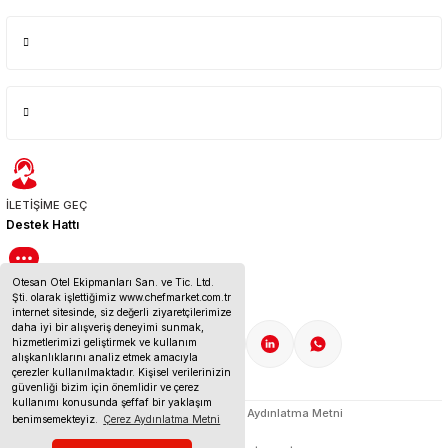
İLETİŞİME GEÇ
Destek Hattı
Otesan Otel Ekipmanları San. ve Tic. Ltd.
BİZE ULAŞIN
Şti. olarak işlettiğimiz www.chefmarket.com.tr
İletişim Bilgileri
internet sitesinde, siz değerli ziyaretçilerimize
daha iyi bir alışveriş deneyimi sunmak,
hizmetlerimizi geliştirmek ve kullanım
alışkanlıklarını analiz etmek amacıyla
çerezler kullanılmaktadır. Kişisel verilerinizin
güvenliği bizim için önemlidir ve çerez
kullanımı konusunda şeffaf bir yaklaşım
Çerez Politikası
KVKK Aydınlatma Metni
benimsemekteyiz.
Çerez Aydınlatma Metni