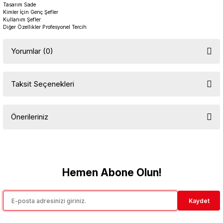
Tasarım Sade
Kimler İçin Genç Şefler
Kullanım Şefler
Diğer Özellikler Profesyonel Tercih
Yorumlar (0)
Taksit Seçenekleri
Bu ürüne ilk yorumu siz yapın!
Önerileriniz
Yorum Yaz
Bu ürünün fiyat bilgisi, resim, ürün açıklamalarında ve diğer
konularda yetersiz gördüğünüz noktaları öneri formunu kullanarak
tarafımıza iletebilirsiniz.
Görüş ve önerileriniz için teşekkür ederiz.
Hemen Abone Olun!
Ürün resmi kalitesiz, bozuk veya görüntülenemiyor.
Kaydet
Ürün açıklamasında eksik bilgiler bulunuyor.
Ürün bilgilerinde hatalar bulunuyor.