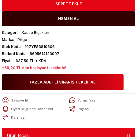
SEPETE EKLE
HEMEN AL
Kategori
Kasap Bıçakları
Marka
Pirge
Stok Kodu
107YES3810606
Barkod Kodu
8695614123997
Fiyat
637,50 TL + KDV
*68,20 TL den başlayan taksitlerle!
FAZLA ADETLİ SİPARİŞ TEKLİF AL
Tavsiye Et
Yorum Yaz
Fiyatı Düşünce Haber Ver
Paylaş
Karşılaştır
Ürün Bilgisi