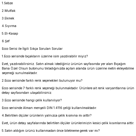
1.Sebze
2.Mutfak
3.Ekmek
4.Sıyırma
5.Et-Kasap
6.Şef
Ecco Serisi ile İlgili Sıkça Sorulan Sorular
1.Ecco serisinde bıçakların üzerine isim yazdırabilir miyiz?
Evet, yazdırabilirsiniz. Satın almak istediğiniz ürünün sayfasında yer alan Bıçağım
Bana Özel Olsun butonunu tıkladığınızda açılan alanda ürün üzerine metin ekleyebilme
seçeneği sunulmaktadır.
2.Ecco serisinde farklı renk seçenekleri bulunuyor mu?
Ecco serisinde 7 farklı renk seçeneği bulunmaktadır. Ürünlere ait renk varyantlarına ürün
detay sayfasından ulaşabilirsiniz.
3.Ecco serisinde hangi çelik kullanılıyor?
Ecco serisinde Alman menşeili DIN 1.4116 çeliği kullanılmaktadır.
4.Belirtilen ölçüler ürünlerin yalnızca çelik kısmına mı aittir?
Evet, ürün detay sayfalarında belirtilen ölçüler ürünlerimizin kesici çelik kısımlarına aittir.
5.Satın aldığım ürünü kullanmadan önce biletmeme gerek var mı?