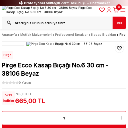
Profesyonel Mutfağın Zarif Dokunuşu – Chefmarket
0
Bul
Anasayfa
Mutfak Malzemeleri
Profesyonel Bıçaklar
Kasap Bıçakları
Pirg
Pirge
Pirge Ecco Kasap Bıçağı No.6 30 cm -
38106 Beyaz
0 Yorum
765,00 TL
%13
665,00 TL
İndirim