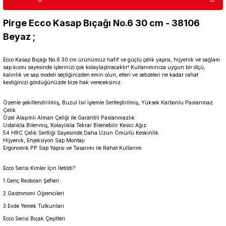
Pirge Ecco Kasap Bıçağı No.6 30 cm - 38106
Beyaz ;
Ecco Kasap Bıçağı No.6 30 cm ürünümüz hafif ve güçlü çelik yapısı, hijyenik ve sağlam
sap kısmı sayesinde işlerinizi çok kolaylaştıracaktır! Kullanımınıza uygun bir ölçü,
kalınlık ve sap modeli seçtiğinizden emin olun, etleri ve sebzeleri ne kadar rahat
kestiğinizi gördüğünüzde bize hak vereceksiniz.
Özenle şekillendirilmiş, Buzul Isıl İşlemle Sertleştirilmiş, Yüksek Karbonlu Paslanmaz
Çelik
Özel Alaşımlı Alman Çeliği ile Garantili Paslanmazlık
Ustalıkla Bilenmiş, Kolaylıkla Tekrar Bilenebilir Kesici Ağız
54 HRC Çelik Sertliği Sayesinde Daha Uzun Ömürlü Keskinlik
Hijyenik, Enjeksiyon Sap Montajı
Ergonomik PP Sap Yapısı ve Tasarımı ile Rahat Kullanım
Ecco Serisi Kimler İçin İletildi?
1.Genç Restoran Şefleri
2.Gastronomi Öğrencileri
3.Evde Yemek Tutkunları
Ecco Serisi Bıçak Çeşitleri