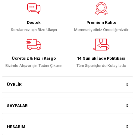
Ürün fiyatı diğer sitelerden daha pahalı.
Bu ürüne benzer farklı alternatifler olmalı.
Destek
Premium Kalite
Sorularınız için Bize Ulaşın
Memnuniyetiniz Önceliğimizdir
Gönder
Ücretsiz & Hızlı Kargo
14 Günlük İade Politikası
Bizimle Alışverişin Tadını Çıkarın
Tüm Siparişlerde Kolay İade
ÜYELİK
SAYFALAR
HESABIM