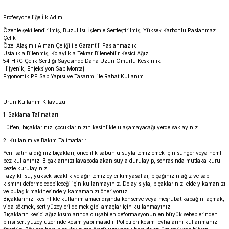
Profesyonelliğe İlk Adım
Özenle şekillendirilmiş, Buzul Isıl İşlemle Sertleştirilmiş, Yüksek Karbonlu Paslanmaz
Çelik
Özel Alaşımlı Alman Çeliği ile Garantili Paslanmazlık
Ustalıkla Bilenmiş, Kolaylıkla Tekrar Bilenebilir Kesici Ağız
54 HRC Çelik Sertliği Sayesinde Daha Uzun Ömürlü Keskinlik
Hijyenik, Enjeksiyon Sap Montajı
Ergonomik PP Sap Yapısı ve Tasarımı ile Rahat Kullanım
Ürün Kullanım Kılavuzu
1. Saklama Talimatları:
Lütfen, bıçaklarınızı çocuklarınızın kesinlikle ulaşamayacağı yerde saklayınız.
2. Kullanım ve Bakım Talimatları:
Yeni satın aldığınız bıçakları, önce ılık sabunlu suyla temizlemek için sünger veya nemli
bez kullanınız. Bıçaklarınızı lavaboda akan suyla durulayıp, sonrasında mutlaka kuru
bezle kurulayınız.
Tazyikli su, yüksek sıcaklık ve ağır temizleyici kimyasallar, bıçağınızın ağız ve sap
kısmını deforme edebileceği için kullanmayınız. Dolayısıyla, bıçaklarınızı elde yıkamanızı
ve bulaşık makinesinde yıkamamanızı öneriyoruz.
Bıçaklarınızı kesinlikle kullanım amacı dışında konserve veya meşrubat kapağını açmak,
vida sökmek, sert yüzeyleri delmek gibi amaçlar için kullanmayınız.
Bıçakların kesici ağız kısımlarında oluşabilen deformasyonun en büyük sebeplerinden
birisi sert yüzey üzerinde kesim yapılmasıdır. Polietilen kesim levhalarını kullanmanızı