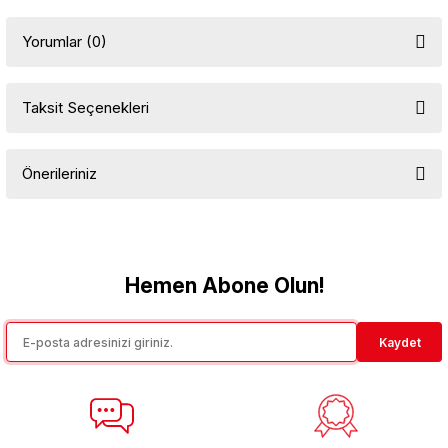
Yorumlar (0)
Taksit Seçenekleri
Bu ürüne ilk yorumu siz yapın!
Önerileriniz
Yorum Yaz
Bu ürünün fiyat bilgisi, resim, ürün açıklamalarında ve diğer
konularda yetersiz gördüğünüz noktaları öneri formunu kullanarak
tarafımıza iletebilirsiniz.
Görüş ve önerileriniz için teşekkür ederiz.
Hemen Abone Olun!
Ürün resmi kalitesiz, bozuk veya görüntülenemiyor.
Kaydet
Ürün açıklamasında eksik bilgiler bulunuyor.
Ürün bilgilerinde hatalar bulunuyor.
Ürün fiyatı diğer sitelerden daha pahalı.
Bu ürüne benzer farklı alternatifler olmalı.