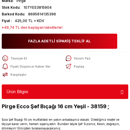
Marka
Pirge
Stok Kodu
107YES3815904
Barkod Kodu
8695614135396
Fiyat
425,00 TL + KDV
*49,74 TL den başlayan taksitlerle!
FAZLA ADETLİ SİPARİŞ TEKLİF AL
Tavsiye Et
Yorum Yaz
Fiyatı Düşünce Haber Ver
Paylaş
Karşılaştır
Ürün Bilgisi
Pirge Ecco Şef Bıçağı 16 cm Yeşil - 38159 ;
Ecco Şef Bıçağı 16 cm mutfaktaki en yakın arkadaşınız olacak. Dilediğiniz model ve
ölçüye karar verin, hemen sipariş edin. Bundan böyle Şef Sizsiniz; Kesin, doğrayın,
dilimleyin! Elinizden bırakamayacaksınız.