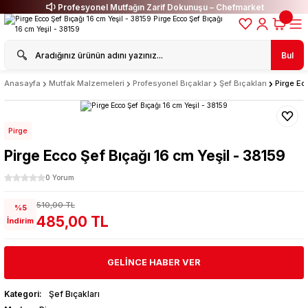
Profesyonel Mutfağın Zarif Dokunuşu – Chefmarket
Bul
Anasayfa
Mutfak Malzemeleri
Profesyonel Bıçaklar
Şef Bıçakları
Pirge Ec
Pirge
Pirge Ecco Şef Bıçağı 16 cm Yeşil - 38159
0 Yorum
510,00 TL
%5
485,00 TL
İndirim
GELİNCE HABER VER
Kategori
Şef Bıçakları