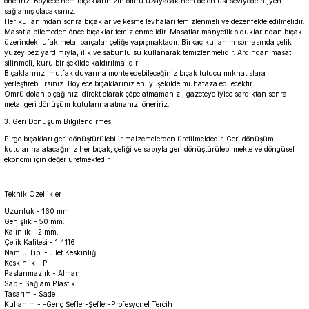
öneririz. Böylece hem bıçaklarınızın ömrü uzayacak hem de en üst seviyede hijyen
sağlamış olacaksınız.
Her kullanımdan sonra bıçaklar ve kesme levhaları temizlenmeli ve dezenfekte edilmelidir.
Masatla bilemeden önce bıçaklar temizlenmelidir. Masatlar manyetik olduklarından bıçak
üzerindeki ufak metal parçalar çeliğe yapışmaktadır. Birkaç kullanım sonrasında çelik
yüzey bez yardımıyla, ılık ve sabunlu su kullanarak temizlenmelidir. Ardından masat
silinmeli, kuru bir şekilde kaldırılmalıdır
Bıçaklarınızı mutfak duvarına monte edebileceğiniz bıçak tutucu mıknatıslara
yerleştirebilirsiniz. Böylece bıçaklarınız en iyi şekilde muhafaza edilecektir.
Ömrü dolan bıçağınızı direkt olarak çöpe atmamanızı, gazeteye iyice sardıktan sonra
metal geri dönüşüm kutularına atmanızı öneririz.
3. Geri Dönüşüm Bilgilendirmesi:
Pirge bıçakları geri dönüştürülebilir malzemelerden üretilmektedir. Geri dönüşüm
kutularına atacağınız her bıçak, çeliği ve sapıyla geri dönüştürülebilmekte ve döngüsel
ekonomi için değer üretmektedir.
Teknik Özellikler
Uzunluk - 160 mm.
Genişlik - 50 mm.
Kalınlık - 2 mm.
Çelik Kalitesi - 1.4116
Namlu Tipi - Jilet Keskinliği
Keskinlik - P
Paslanmazlık - Alman
Sap - Sağlam Plastik
Tasarım - Sade
Kullanım - -Genç Şefler-Şefler-Profesyonel Tercih