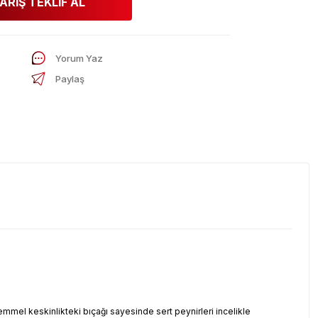
ARİŞ TEKLİF AL
Yorum Yaz
Paylaş
kemmel keskinlikteki bıçağı sayesinde sert peynirleri incelikle