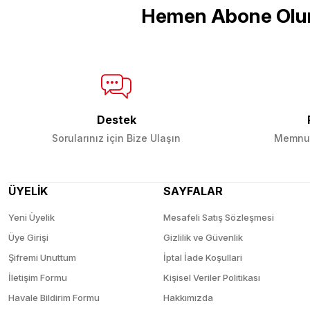
Hemen Abone Olu
Ürün fiyatı diğer sitelerden daha pahalı.
Bu ürüne benzer farklı alternatifler olmalı.
Destek
Sorularınız için Bize Ulaşın
Memnun
ÜYELİK
SAYFALAR
Yeni Üyelik
Mesafeli Satış Sözleşmesi
Üye Girişi
Gizlilik ve Güvenlik
Şifremi Unuttum
İptal İade Koşullari
İletişim Formu
Kişisel Veriler Politikası
Havale Bildirim Formu
Hakkımızda