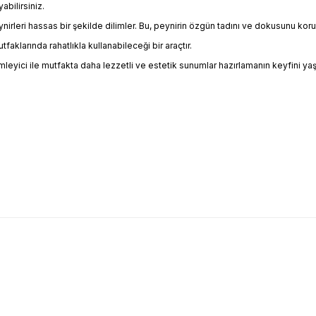
bilirsiniz.
peynirleri hassas bir şekilde dilimler. Bu, peynirin özgün tadını ve dokusunu k
arında rahatlıkla kullanabileceği bir araçtır.
limleyici ile mutfakta daha lezzetli ve estetik sunumlar hazırlamanın keyfini y
arda yetersiz gördüğünüz noktaları öneri formunu kullanarak tarafımıza il
Bu ürüne ilk yorumu siz yapın!
Yorum Yaz