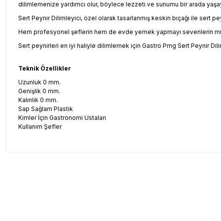
dilimlemenize yardımcı olur, böylece lezzeti ve sunumu bir arada yaşaya
Sert Peynir Dilimleyici, özel olarak tasarlanmış keskin bıçağı ile sert 
Hem profesyonel şeflerin hem de evde yemek yapmayı sevenlerin mutfakl
Sert peynirleri en iyi haliyle dilimlemek için Gastro Pmg Sert Peynir Di
Teknik Özellikler
Uzunluk 0 mm.
Genişlik 0 mm.
Kalınlık 0 mm.
Sap Sağlam Plastik
Kimler İçin Gastronomi Ustaları
Kullanım Şefler
Bu ürünün fiyat bilgisi, resim, ürün açıklamalarında ve diğer konul
Görüş ve önerileriniz için teşekkür ederiz.
Ürün resmi kalitesiz, bozuk veya görüntülenemiyor.
Ürün açıklamasında eksik bilgiler bulunuyor.
Ürün bilgilerinde hatalar bulunuyor.