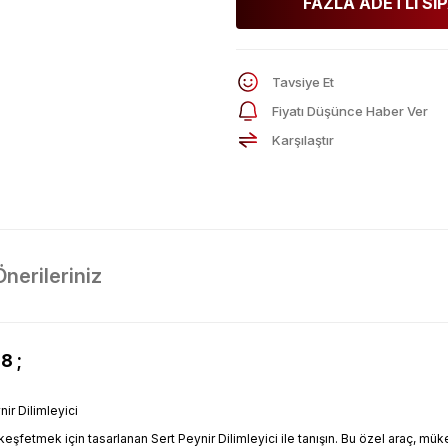
FAZLA ADETLİ SİP
Tavsiye Et
Fiyatı Düşünce Haber Ver
Karşılaştır
Önerileriniz
8 ;
r Dilimleyici
 keşfetmek için tasarlanan Sert Peynir Dilimleyici ile tanışın. Bu özel araç, mü