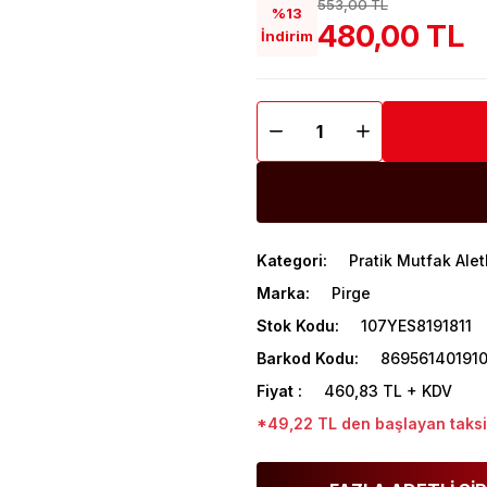
553,00 TL
%13
480,00 TL
İndirim
Kategori
Pratik Mutfak Aletl
Marka
Pirge
Stok Kodu
107YES8191811
Barkod Kodu
86956140191
Fiyat
460,83 TL + KDV
*49,22 TL den başlayan taksit