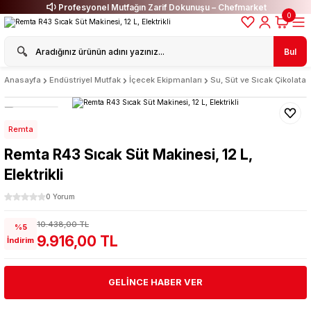
Profesyonel Mutfağın Zarif Dokunuşu – Chefmarket
0
Bul
Anasayfa
Endüstriyel Mutfak
İçecek Ekipmanları
Su, Süt ve Sıcak Çikolata 
Remta
Remta R43 Sıcak Süt Makinesi, 12 L,
Elektrikli
0 Yorum
10.438,00 TL
%5
9.916,00 TL
İndirim
GELİNCE HABER VER