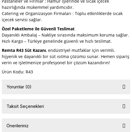
Pastaneler ve Fırınlar : Hamur işlerinde ve sıcak içecek
hazırlığında mükemmel yardımcıdır.
Catering ve Organizasyon Firmaları : Toplu etkinliklerde sıcak
içecek servisi sağlar.
Özel Paketleme ile Güvenli Teslimat
Dayanıklı Ambalaj – Nakliye sırasında maksimum koruma sağlar.
Hızlı Kargo – Türkiye genelinde güvenli ve hızlı teslimat.
Remta R43 Süt Kazanı
, endüstriyel mutfaklar için verimli,
hijyenik ve dayanıklı bir süt ısıtma çözümü sunar. Hemen sipariş
verin ve işletmenize profesyonel bir çözüm kazandırın!
Ürün Kodu: R43
Yorumlar (0)
Taksit Seçenekleri
Bu ürüne ilk yorumu siz yapın!
Önerileriniz
Yorum Yaz