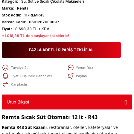
Kategori
Su, Süt ve Sıcak Çikolata Makineleri
Marka
Remta
Stok Kodu
117REMR43
Barkod Kodu
8681267800897
Fiyat
8.698,33 TL + KDV
*1.016,89 TL den başlayan taksitlerle!
FAZLA ADETLİ SİPARİŞ TEKLİF AL
Tavsiye Et
Yorum Yaz
Fiyatı Düşünce Haber Ver
Paylaş
Karşılaştır
Ürün Bilgisi
Remta Sıcak Süt Otomatı 12 lt - R43
Remta R43 Süt Kazanı
, restoranlar, oteller, kafeteryalar ve
pastaneler için yüksek kapasiteli ve hijyenik bir süt ısıtma