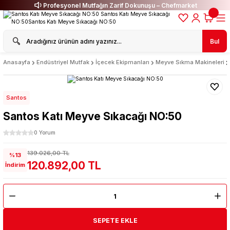
Profesyonel Mutfağın Zarif Dokunuşu – Chefmarket
Bul
Anasayfa
Endüstriyel Mutfak
İçecek Ekipmanları
Meyve Sıkma Makineleri
Santos
Santos Katı Meyve Sıkacağı NO:50
0 Yorum
139.026,00 TL
%13
120.892,00 TL
İndirim
SEPETE EKLE