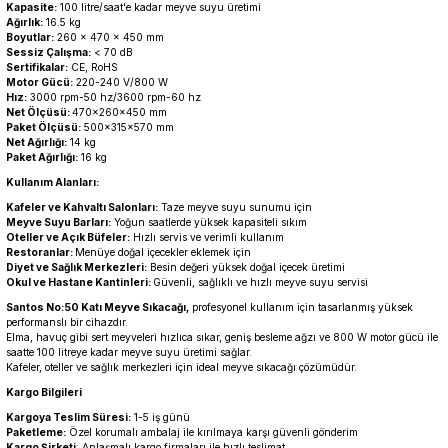
Kapasite:
100 litre/saat'e kadar meyve suyu üretimi
Ağırlık:
16.5 kg
Boyutlar:
260 x 470 x 450 mm
Sessiz Çalışma:
< 70 dB
Sertifikalar:
CE, RoHS
Motor Gücü:
220-240 V/800 W
Hız:
3000 rpm-50 hz/3600 rpm-60 hz
Net Ölçüsü:
470x260x450 mm
Paket Ölçüsü:
500x315x570 mm
Net Ağırlığı:
14 kg
Paket Ağırlığı:
16 kg
Kullanım Alanları:
Kafeler ve Kahvaltı Salonları:
Taze meyve suyu sunumu için
Meyve Suyu Barları:
Yoğun saatlerde yüksek kapasiteli sıkım
Oteller ve Açık Büfeler:
Hızlı servis ve verimli kullanım
Restoranlar:
Menüye doğal içecekler eklemek için
Diyet ve Sağlık Merkezleri:
Besin değeri yüksek doğal içecek üretimi
Okul ve Hastane Kantinleri:
Güvenli, sağlıklı ve hızlı meyve suyu servisi
Santos No:50 Katı Meyve Sıkacağı,
profesyonel kullanım için tasarlanmış yüksek
performanslı bir cihazdır.
Elma, havuç gibi sert meyveleri hızlıca sıkar, geniş besleme ağzı ve 800 W motor gücü ile
saatte 100 litreye kadar meyve suyu üretimi sağlar.
Kafeler, oteller ve sağlık merkezleri için ideal meyve sıkacağı çözümüdür.
Kargo Bilgileri
Kargoya Teslim Süresi:
1-5 iş günü
Paketleme:
Özel korumalı ambalaj ile kırılmaya karşı güvenli gönderim
Kargo Şirketi
: Anlaşmalı kargo firmaları ile hızlı teslimat