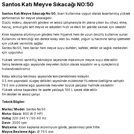
Santos Katı Meyve Sıkacağı NO:50
Santos Katı Meyve Sıkacağı No:50
, ticari kullanıma uygun olarak tasarlanmış yüksek
performanslı bir meyve sıkacağıdır.
Güçlü motoru, dayanıklı gövdesi ve sessiz çalışmasıyla ön plana çıkan bu cihaz, elma,
havuç, armut gibi sert meyve ve sebzeleri hızlı ve etkili bir şekilde sıkmak için idealdir.
Krom kaplama alüminyum gövdesi hem hijyenik hem de uzun ömürlü kullanım sunar.
Kullanımı ve temizliği son derece kolay olan bu model, yoğun iş hacmine sahip işletmeler
için yüksek verimlilik sağlar.
Santos No:50, hem barlar hem meyve suyu büfeleri, kafeler, oteller ve sağlık merkezleri
için uygundur.
Yüksek verimli santrifüj teknolojisi sayesinde maksimum meyve suyu elde edilir.
Geniş besleme ağzı sayesinde meyveleri bütün olarak koyabilir ve iş süreçlerinizi
hızlandırabilirsiniz.
Kolay sökülüp takılması sayesinde temizlenebilmesi kolaydır.
0.5 mm çapındaki süzgeç delikleri sayesinde mükemmel fiLreleme özelliğine sahiptir.
79.5 mm yükleme ağzı sayesinde meyveler büyük parçalar halinde sıkılabilir.
Yüksek sıkma kapasitesi ile saatte yaklaşık 100 L içecek elde edilir.
64 desibel ile sessiz çalışır.
Teknik Bilgiler:
Marka / Model:
Santos No:50
Motor Gücü:
800 W (1 HP)
Voltaj:
220-240 V / 50-60 Hz
Devir:
3000 rpm
Malzeme:
Krom kaplama alüminyum gövde, paslanmaz çelik filtre
Meyve Besleme Ağzı:
Ø 79.5 mm