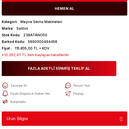
HEMEN AL
Kategori
Meyve Sıkma Makineleri
Marka
Santos
Stok Kodu
238ATANO50
Barkod Kodu
5690000494456
Fiyat
115.855,00 TL + KDV
*12.397,47 TL den başlayan taksitlerle!
FAZLA ADETLİ SİPARİŞ TEKLİF AL
Tavsiye Et
Yorum Yaz
Fiyatı Düşünce Haber Ver
Paylaş
Karşılaştır
Ürün Bilgisi