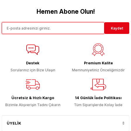
Ürün fiyatı diğer sitelerden daha pahalı.
Hemen Abone Olun!
Bu ürüne benzer farklı alternatifler olmalı.
Kaydet
Gönder
Destek
Premium Kalite
Sorularınız için Bize Ulaşın
Memnuniyetiniz Önceliğimizdir
Ücretsiz & Hızlı Kargo
14 Günlük İade Politikası
Bizimle Alışverişin Tadını Çıkarın
Tüm Siparişlerde Kolay İade
ÜYELİK