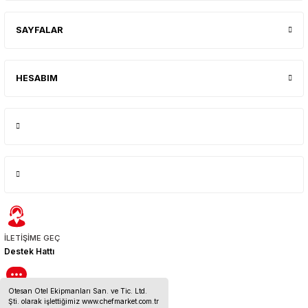
SAYFALAR
HESABIM
İLETİŞİME GEÇ
Destek Hattı
Otesan Otel Ekipmanları San. ve Tic. Ltd.
BİZE ULAŞIN
Şti. olarak işlettiğimiz www.chefmarket.com.tr