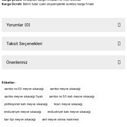
Kargo Ücreti:
Belirli tutar üzeri alışverişlerde ücretsiz kargo fırsatı
Yorumlar (0)
Taksit Seçenekleri
Bu ürüne ilk yorumu siz yapın!
Önerileriniz
Yorum Yaz
Bu ürünün fiyat bilgisi, resim, ürün açıklamalarında ve diğer
konularda yetersiz gördüğünüz noktaları öneri formunu kullanarak
Etiketler :
tarafımıza iletebilirsiniz.
santos no:50 meyve sıkacağı
santos meyve sıkacağı
Görüş ve önerileriniz için teşekkür ederiz.
santos meyve sıkacağı fiyatı
santos no 50 katı meyve sıkacağı
profesyonel katı meyve sıkacağı
ticari meyve sıkacağı
Ürün resmi kalitesiz, bozuk veya görüntülenemiyor.
endüstriyel meyve sıkacağı
endüstriyel katı meyve sıkacağı
Ürün açıklamasında eksik bilgiler bulunuyor.
bar tipi meyve sıkacağı
sert meyve sıkma makinesi
Ürün bilgilerinde hatalar bulunuyor.