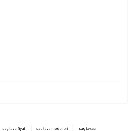
etebilirsiniz.
saç tava fiyat
sac tava modelleri
saç tavası