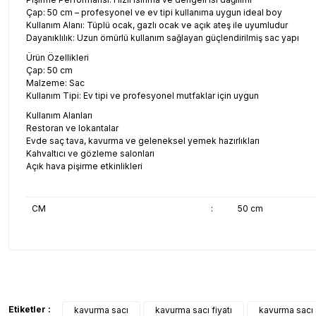
Çap: 50 cm – profesyonel ve ev tipi kullanıma uygun ideal boy
Kullanım Alanı: Tüplü ocak, gazlı ocak ve açık ateş ile uyumludur
Dayanıklılık: Uzun ömürlü kullanım sağlayan güçlendirilmiş sac yapı
Ürün Özellikleri
Çap: 50 cm
Malzeme: Sac
Kullanım Tipi: Ev tipi ve profesyonel mutfaklar için uygun
Kullanım Alanları
Restoran ve lokantalar
Evde saç tava, kavurma ve geleneksel yemek hazırlıkları
Kahvaltıcı ve gözleme salonları
Açık hava pişirme etkinlikleri
CM
:
50 cm
Bu ürünün fiyat bilgisi, resim, ürün açıklamalarında ve diğer konul
Görüş ve önerileriniz için teşekkür ederiz.
Ürün resmi kalitesiz, bozuk veya görüntülenemiyor.
Etiketler :
kavurma sacı
kavurma sacı fiyatı
kavurma sacı 