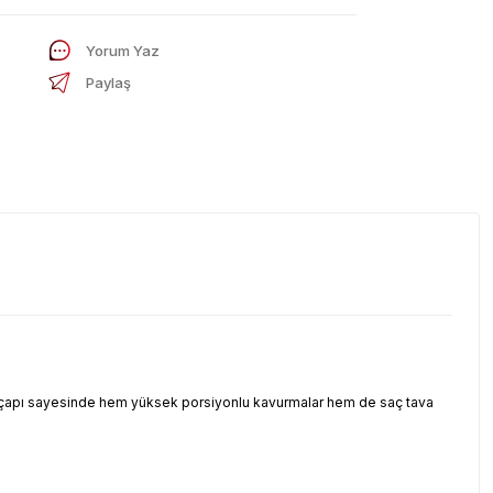
Yorum Yaz
Paylaş
yük çapı sayesinde hem yüksek porsiyonlu kavurmalar hem de saç tava