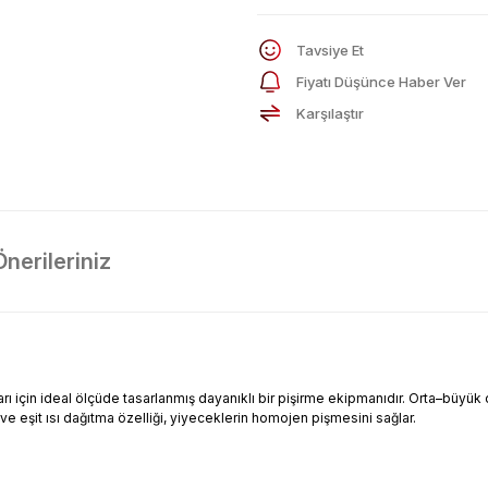
Tavsiye Et
Fiyatı Düşünce Haber Ver
Karşılaştır
Önerileriniz
rı için ideal ölçüde tasarlanmış dayanıklı bir pişirme ekipmanıdır. Orta–bü
e eşit ısı dağıtma özelliği, yiyeceklerin homojen pişmesini sağlar.