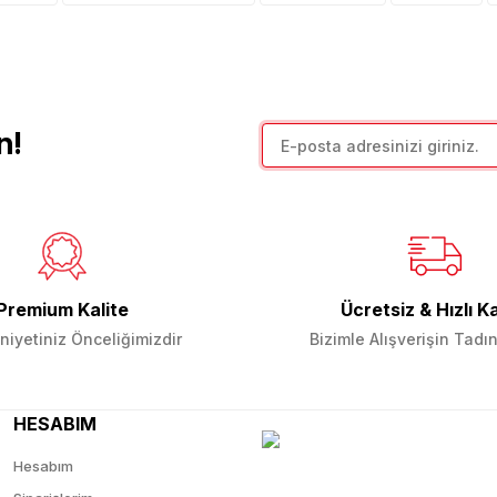
Yorum Yaz
n!
Gönder
Premium Kalite
Ücretsiz & Hızlı K
iyetiniz Önceliğimizdir
Bizimle Alışverişin Tadın
HESABIM
Hesabım