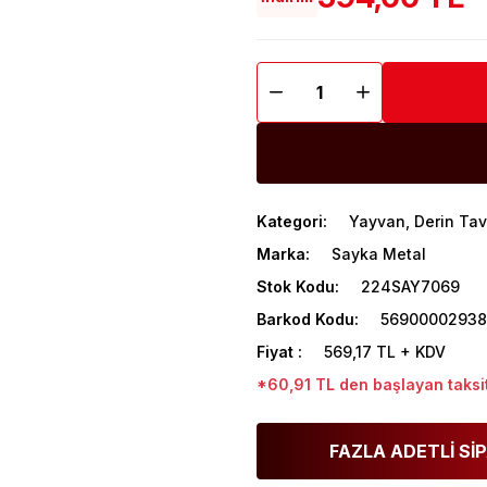
Kategori
Yayvan, Derin Tav
Marka
Sayka Metal
Stok Kodu
224SAY7069
Barkod Kodu
5690000293
Fiyat
569,17 TL + KDV
*60,91 TL den başlayan taksit
FAZLA ADETLİ SİP