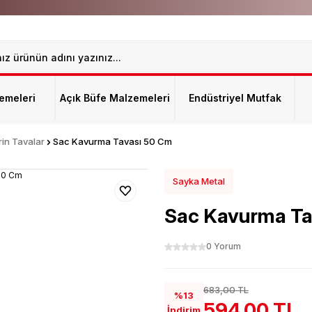
emeleri
Açık Büfe Malzemeleri
Endüstriyel Mutfak
in Tavalar
Sac Kavurma Tavası 50 Cm
Sayka Metal
Sac Kavurma Ta
0 Yorum
683,00 TL
%13
594,00 TL
İndirim