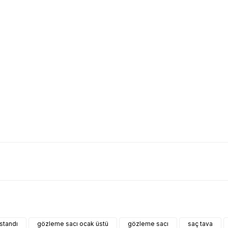
arda yetersiz gördüğünüz noktaları öneri formunu kullanarak tarafımıza il
Bu ürüne ilk yorumu siz yapın!
standı
gözleme sacı ocak üstü
gözleme sacı
saç tava