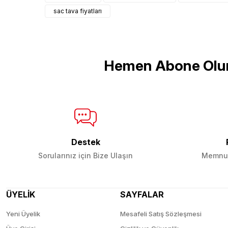
Ürün açıklamasında eksik bilgiler bulunuyor.
sac tava fiyatları
Ürün bilgilerinde hatalar bulunuyor.
Ürün fiyatı diğer sitelerden daha pahalı.
Bu ürüne benzer farklı alternatifler olmalı.
Hemen Abone Olu
Destek
Sorularınız için Bize Ulaşın
Memnun
ÜYELİK
SAYFALAR
Yeni Üyelik
Mesafeli Satış Sözleşmesi