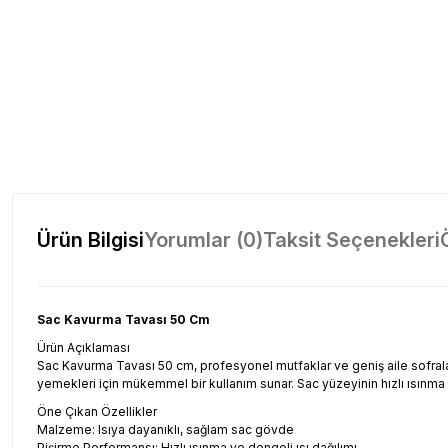
Ürün Bilgisi
Yorumlar (0)
Taksit Seçenekleri
Sac Kavurma Tavası 50 Cm
Ürün Açıklaması
Sac Kavurma Tavası 50 cm, profesyonel mutfaklar ve geniş aile sofrala
yemekleri için mükemmel bir kullanım sunar. Sac yüzeyinin hızlı ısınma v
Öne Çıkan Özellikler
Malzeme: Isıya dayanıklı, sağlam sac gövde
Pişirme Performansı: Hızlı ısınma ve dengeli ısı dağılımı