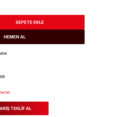
SEPETE EKLE
HEMEN AL
alar
806
lerle!
ARİŞ TEKLİF AL