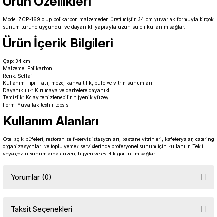
Ürün Özellikleri
Model ZCP-169 olup polikarbon malzemeden üretilmiştir. 34 cm yuvarlak formuyla birçok
sunum türüne uygundur ve dayanıklı yapısıyla uzun süreli kullanım sağlar.
Ürün İçerik Bilgileri
Çap: 34 cm
Malzeme: Polikarbon
Renk: Şeffaf
Kullanım Tipi: Tatlı, meze, kahvaltılık, büfe ve vitrin sunumları
Dayanıklılık: Kırılmaya ve darbelere dayanıklı
Temizlik: Kolay temizlenebilir hijyenik yüzey
Form: Yuvarlak teşhir tepsisi
Kullanım Alanları
Otel açık büfeleri, restoran self-servis istasyonları, pastane vitrinleri, kafeteryalar, catering
organizasyonları ve toplu yemek servislerinde profesyonel sunum için kullanılır. Tekli
veya çoklu sunumlarda düzen, hijyen ve estetik görünüm sağlar.
Yorumlar (0)
Taksit Seçenekleri
Bu ürüne ilk yorumu siz yapın!