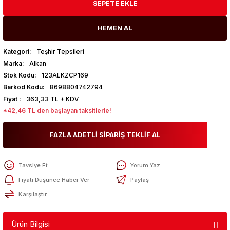
SEPETE EKLE
HEMEN AL
Kategori
Teşhir Tepsileri
Marka
Alkan
Stok Kodu
123ALKZCP169
Barkod Kodu
8698804742794
Fiyat
363,33 TL + KDV
*42,46 TL den başlayan taksitlerle!
FAZLA ADETLİ SİPARİŞ TEKLİF AL
Tavsiye Et
Yorum Yaz
Fiyatı Düşünce Haber Ver
Paylaş
Karşılaştır
Ürün Bilgisi