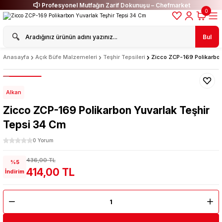
Profesyonel Mutfağın Zarif Dokunuşu – Chefmarket
0
Bul
Anasayfa
Açık Büfe Malzemeleri
Teşhir Tepsileri
Zicco ZCP-169 Polikarbon
Alkan
Zicco ZCP-169 Polikarbon Yuvarlak Teşhir
Tepsi 34 Cm
0 Yorum
436,00 TL
%5
414,00 TL
İndirim