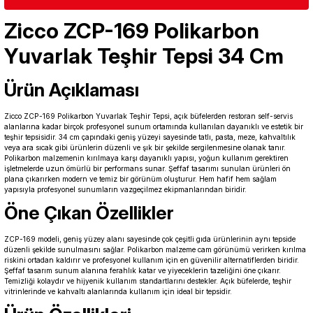
Zicco ZCP-169 Polikarbon
Yuvarlak Teşhir Tepsi 34 Cm
Ürün Açıklaması
Zicco ZCP-169 Polikarbon Yuvarlak Teşhir Tepsi, açık büfelerden restoran self-servis
alanlarına kadar birçok profesyonel sunum ortamında kullanılan dayanıklı ve estetik bir
teşhir tepsisidir. 34 cm çapındaki geniş yüzeyi sayesinde tatlı, pasta, meze, kahvaltılık
veya ara sıcak gibi ürünlerin düzenli ve şık bir şekilde sergilenmesine olanak tanır.
Polikarbon malzemenin kırılmaya karşı dayanıklı yapısı, yoğun kullanım gerektiren
işletmelerde uzun ömürlü bir performans sunar. Şeffaf tasarımı sunulan ürünleri ön
plana çıkarırken modern ve temiz bir görünüm oluşturur. Hem hafif hem sağlam
yapısıyla profesyonel sunumların vazgeçilmez ekipmanlarından biridir.
Öne Çıkan Özellikler
ZCP-169 modeli, geniş yüzey alanı sayesinde çok çeşitli gıda ürünlerinin aynı tepside
düzenli şekilde sunulmasını sağlar. Polikarbon malzeme cam görünümü verirken kırılma
riskini ortadan kaldırır ve profesyonel kullanım için en güvenilir alternatiflerden biridir.
Şeffaf tasarım sunum alanına ferahlık katar ve yiyeceklerin tazeliğini öne çıkarır.
Temizliği kolaydır ve hijyenik kullanım standartlarını destekler. Açık büfelerde, teşhir
vitrinlerinde ve kahvaltı alanlarında kullanım için ideal bir tepsidir.