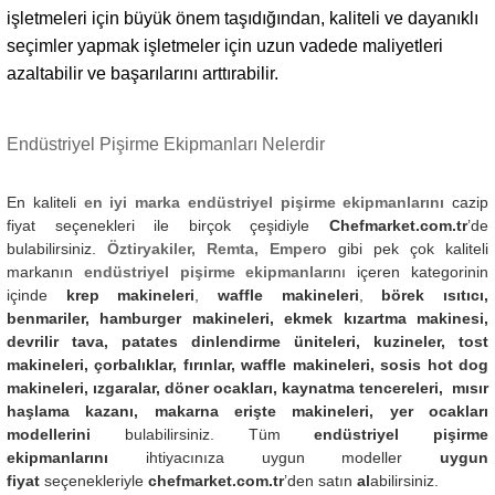
işletmeleri için büyük önem taşıdığından, kaliteli ve dayanıklı
seçimler yapmak işletmeler için uzun vadede maliyetleri
azaltabilir ve başarılarını arttırabilir.
Endüstriyel Pişirme Ekipmanları Nelerdir
En kaliteli
en iyi marka endüstriyel pişirme ekipmanlarını
cazip
fiyat seçenekleri ile birçok çeşidiyle
Chefmarket.com.tr
’de
bulabilirsiniz.
Öztiryakiler, Remta, Empero
gibi pek çok kaliteli
markanın
endüstriyel pişirme ekipmanları
nı içeren kategorinin
içinde
krep makineleri
,
waffle makineleri
,
börek ısıtıcı,
benmariler, hamburger makineleri, ekmek kızartma makinesi,
devrilir tava, patates dinlendirme üniteleri, kuzineler, tost
makineleri, çorbalıklar, fırınlar, waffle makineleri, sosis hot dog
makineleri, ızgaralar, döner ocakları, kaynatma tencereleri, mısır
haşlama kazanı, makarna erişte makineleri, yer ocakları
modellerini
bulabilirsiniz. Tüm
endüstriyel pişirme
ekipmanlarını
ihtiyacınıza uygun modeller
uygun
fiyat
seçenekleriyle
chefmarket.com.tr
’den satın
al
abilirsiniz.