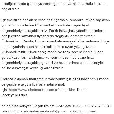
dilediğiniz ısıda gün boyu sıcaklığını koruyarak tasarruflu kullanım
sağlarsınız.
işletmenizde her an servise hazır çorba sunmanıza imkan sağlayan
çorbalık modellerine Chefmarket.com.tr’de uygun fiyat
seçenekleriyle ulaşabilirsiniz. Farklı ihtiyaçlara yönelik hacimlere
sahip çorba kazanları fiyatları da değişiklik göstermektedir.
Öztiryakiler, Remta, Empero markalarının çorba kazanlarına bütçe
dostu fiyatlarla satın alabilir kaliteleri ile uzun yıllar güvenle
kullanabilirsiniz. Şimdi geniş model ve renk seçenekleri bulunan
çorba kazanlarına Chefmarket.com.tr üzerinde cazip fiyat
seçenekleriyle ulaşabilir, güvenli ve hızlı teslimat seçenekleriyle
online alışverişin keyfini çıkarabilirsiniz.
Horeca ekipman malzeme ihtiyaçlarınız için birbirinden farklı model
ve çeşitlere uygun fiyatlarla satın almak
için
https://www.chefmarket.com.tr/corbaliklar
linkten
inceleyebilirsiniz.
Ya da bize kolayca ulaşabilirsiniz. 0242 339 10 08 – 0507 767 17 31
telefon numaralarından ya da
info@chefmarket.com.tr
mail