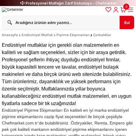
Profesyonel Mutfağın Zarif Dokunuşu – Chefmarket
0
Bul
Anasayfa
Endüstriyel Mutfak
Pişirme Ekipmanları
Çorbalıklar
Endüstriyel mutfaklar için gerekli olan malzemelerin en
kaliteli ve sağlam seçenekleri, sizler için bir araya getirdik.
Profesyonel şeflerin ihtiyaç duyduğu endüstriyel fırınlar,
büyük kapasiteli tencere ve tavalar, endüstriyel bulaşık
makineleri ve daha birçok ürünü web sitenizde bulabilirsiniz.
Tüm ürünlerimiz, dayanıklılık ve yüksek performans için
özenle seçilmiştir. Mutfaklarınızda yıllar boyunca
kullanabileceğiniz endüstriyel mutfak malzemeleri, en uygun
fiyatlarla sadece bir tık uzağınızda!
Endüstriyel Pişirme Ekipmanları En kaliteli en iyi marka endüstriyel
pişirme ekipmanlarını cazip fiyat seçenekleri ile birçok çeşidiyle
Chefmarket.com.tr’de bulabilirsiniz. Öztiryakiler, Remta, Empero gibi
pek çok kaliteli markanın endüstriyel pişirme ekipmanlarını içeren
kategorinin içinde krep makineleri, waffle makineleri, börek ısıtıcı,