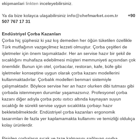
linkten
inceleyebilirsiniz.
ekipmanlari
Ya da bize kolayca ulaşabilirsiniz
info@chefmarket.com.tr
+90
507 767 17 31
Endüstriyel Çorba Kazanları
Çorba hiç şüphesiz ki yaz kış demeden her öğün tüketilen özellikle
Türk mutfağının vazgeçilmez lezzeti olmuştur. Çorba çeşitleri de
işletmeler için önem taşımaktadır. Her an servise hazır bir şekil de
sıcaklığını muhafaza edebilmesi müşteri memnuniyeti açısından çok
önemlidir. Bunun için otel, çorbacılar, restoran, kafe, büfe gibi
işletmeler konseptine uygun olarak çorba kazanı modellerini
kullanmaktadırlar. Çorbalık modelleri benmari sistemiyle
çalışmaktadır. Böylece servise her an hazır olurken dibi tutması gibi
çorbada istenmeyen durumlar yaşamazsınız. Profesyonel çorba
kazanı diğer adıyla çorba potu ısıtıcı altında kaynayan suyun
sıcaklığı ile sürekli servise uygun sıcaklıkta çorbayı hazır
bekletebilmektedir. Endüstriyel çorba kazanları ergonomik
tasarımları ile fazla yer kaplamamakta kullanımı ve temizliği oldukça
kolay ürünlerdir.
Pişirilen çorbaların sıcak ve taze kalmasını sağlayan
çorba