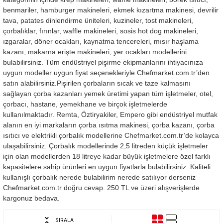
benmariler, hamburger makineleri, ekmek kızartma makinesi, devrilir
tava, patates dinlendirme üniteleri, kuzineler, tost makineleri,
çorbalıklar, fırınlar, waffle makineleri, sosis hot dog makineleri,
ızgaralar, döner ocakları, kaynatma tencereleri, mısır haşlama
kazanı, makarna erişte makineleri, yer ocakları modellerini
bulabilirsiniz. Tüm endüstriyel pişirme ekipmanlarını ihtiyacınıza
uygun modeller uygun fiyat seçenekleriyle Chefmarket.com.tr’den
satın alabilirsiniz.
Pişirilen çorbaların sıcak ve taze kalmasını
sağlayan çorba kazanları yemek üretimi yapan tüm işletmeler, otel,
çorbacı, hastane, yemekhane ve birçok işletmelerde
kullanılmaktadır. Remta, Öztiryakiler, Empero gibi endüstriyel mutfak
alanın en iyi markaların çorba ısıtma makinesi, çorba kazanı, çorba
ısıtıcı ve elektrikli çorbalık modellerine Chefmarket.com.tr’de kolayca
ulaşabilirsiniz. Çorbalık modellerinde 2,5 litreden küçük işletmeler
için olan modellerden 18 litreye kadar büyük işletmelere özel farklı
kapasitelere sahip ürünleri en uygun fiyatlarla bulabilirsiniz. Kaliteli
kullanışlı çorbalık nerede bulabilirim nerede satılıyor derseniz
Chefmarket.com.tr doğru cevap. 250 TL ve üzeri alışverişlerde
kargonuz bedava.
SIRALA