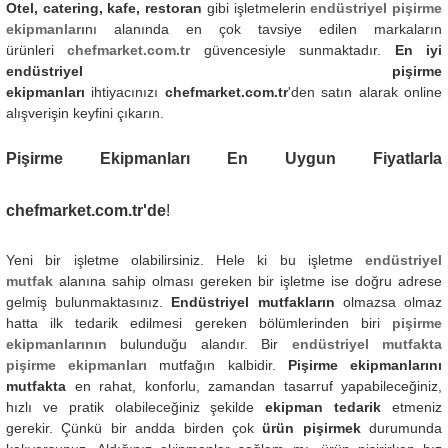
Otel, catering, kafe, restoran
gibi işletmelerin
endüstriyel pişirme
ekipmanları
nı alanında en çok tavsiye edilen markaların
ürünleri
chefmarket.com.tr
güvencesiyle sunmaktadır.
En iyi
endüstriyel pişirme
ekipmanları
ihtiyacınızı
chefmarket.com.tr
'den satın alarak online
alışverişin keyfini çıkarın.
Pişirme Ekipmanlar
ı
En Uygun Fiyatlarla
chefmarket.com.tr'de
!
Yeni bir işletme olabilirsiniz. Hele ki bu işletme
endüstriyel
mutfak
alanına sahip olması gereken bir işletme ise doğru adrese
gelmiş bulunmaktasınız.
Endüstriyel mutfakların
olmazsa olmaz
hatta ilk tedarik edilmesi gereken bölümlerinden biri
pişirme
ekipmanlarının
bulunduğu alandır. Bir
endüstriyel mutfakta
pişirme ekipmanları
mutfağın kalbidir.
Pişirme ekipmanlarını
mutfakta
en rahat, konforlu, zamandan tasarruf yapabileceğiniz,
hızlı ve pratik olabileceğiniz şekilde
ekipman tedarik
etmeniz
gerekir. Çünkü bir andda birden çok
ürün pişirmek
durumunda