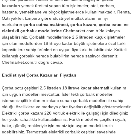
kazanları
yemek üretimi yapan tüm işletmeler, otel, çorbacı,
hastane, yemekhane ve birçok işletmelerde kullanılmaktadır. Remta,
Öztiryakiler, Empero gibi endüstriyel mutfak alanın en iyi
markaların
çorba ısıtma makinesi, çorba kazanı, çorba ısıtıcı ve
elektrikli çorbalık modellerine
Chefmarket.com.tr’de kolayca
ulaşabilirsiniz. Çorbalık modellerinde 2,5 litreden küçük işletmeler
için olan modellerden 18 litreye kadar büyük işletmelere özel farklı
kapasitelere sahip ürünleri en uygun fiyatlarla bulabilirsiniz. Kaliteli
kullanışlı çorbalık nerede bulabilirim nerede satılıyor derseniz
Chefmarket.com.tr doğru cevap.
Endüstiryel Çorba Kazanları Fiyatları
Çorba potu çeşitleri 2,5 litreden 18 litreye kadar alternatif kullanım
için uygun modelleri mevcuttur. İster tekli çorbalık modelleri
isterseniz çiftli kullanım imkanı sunan çorbalık modelleri ile sahip
olduğu özelliklere ve markaya göre fiyatları değişiklik göstermektedir.
Elektrikli çorba kazanı 220 Voltluk elektrik ile çalıştığı için dilediğiniz
her yede rahatlıkla kullanabilirsiniz. Farklı model ve çeşitleri siyah,
bakır, gümüş renkleriyle işletmeniz için uygun modeli tercih
edebilirsiniz. Termostatlı elektrikli çorbalık çeşitleri sayesinde