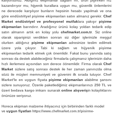
kalıyorsunuz. Aldığınız ekipmanlar sağlam mı, ürün pişirirken hız
kazandırıyor mu, hijyenik kurallara uygun mu, güvenlik önlemlerini
ne derecede karşılıyor bunların hepsinin hesabı yapılmalı ve ona
göre
endüstrityel pişirme ekipmanları satın al
manız gerekir.
Chef
Market endüstriyel ve profesyonel mutfak
lara yakışır
pişirme
ekipmanları
barındırır. Aradığınız ürünü kolay yoldan tedarik edip
satın almanın artık en kolay yolu
chefmarket.com.tr
. Siz online
olarak siparişinizi verdikten sonran siz diğer işlerinizle meşgul
olurken aldığınız
pişirme ekipmanları
adresinize teslim edilmek
üzere yola çıkıyor. Tabi ki sağlam ve
hijyenik pişirme
ekipmanları
tedarik etmek çok önemlidir. Fakat bunu yanında satış
sonrası da destek alabileceğiniz firmalarla çalışmanız işlerinizin daha
hızlı ilerlemesi açısından son derece öönemlidir. Firma olarak
Chef
Market
sizlere satış sonrası destek ile her zaman yanınızda olma
sözü ile müşteri memnuniyeti ve güvenini ilk sırada tutuyor.
Chef
Market'le en uygun fiyat
a
pişirme ekipmanları
alabilme şansını
sizlere sunuyoruz. Özenle paketlediğimiz ekipmanlarınızı
250 TL ve
üzeri bedava kargo
imkanı sunarak
online alışveriş
in kolaylıklarını
önünüze seriyoruz.
Horeca ekipman malzeme ihtiyacınız için birbirinden farklı model
ve
uygun fiyatları
https://www.chefmarket.com.tr/pisirme-