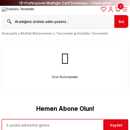
Profesyonel Mutfağın Zarif Dokunuşu – Chefmarket
0
Bul
Anasayfa
Mutfak Malzemeleri
Tencereler
Düdüklü Tencereler
Ürün Bulunamadı.
Hemen Abone Olun!
Kaydet