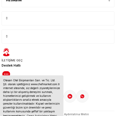
HESABIM
İLETİŞİME GEÇ
Destek Hattı
Otesan Otel Ekipmanları San. ve Tic. Ltd.
BİZE ULAŞIN
Şti. olarak işlettiğimiz www.chefmarket.com.tr
İletişim Bilgileri
internet sitesinde, siz değerli ziyaretçilerimize
daha iyi bir alışveriş deneyimi sunmak,
hizmetlerimizi geliştirmek ve kullanım
alışkanlıklarını analiz etmek amacıyla
çerezler kullanılmaktadır. Kişisel verilerinizin
güvenliği bizim için önemlidir ve çerez
kullanımı konusunda şeffaf bir yaklaşım
Çerez Politikası
KVKK Aydınlatma Metni
benimsemekteyiz.
Çerez Aydınlatma Metni